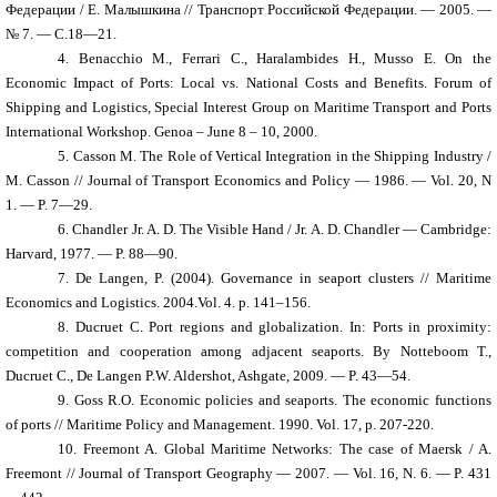
Федерации / Е. Малышкина // Транспорт Российской Федерации. — 2005. —
№ 7. — С.18—21.
4.
Benacchio M., Ferrari C., Haralambides H., Musso E. On the
Economic Impact of Ports: Local vs. National Costs and Benefits. Forum of
Shipping and Logistics, Special Interest Group on Maritime Transport and Ports
International Workshop.
Genoa – June 8 – 10, 2000.
5.
Casson M. The Role of Vertical Integration in the Shipping Industry /
M. Casson // Journal of Transport Economics and Policy — 1986. — Vol. 20, N
1. — P. 7—29.
6.
Chandler Jr. A. D. The Visible Hand / Jr. A. D. Chandler — Cambridge:
Harvard, 1977. — P. 88—90.
7.
De Langen, P. (2004). Governance in seaport clusters // Maritime
Economics and Logistics.
2004.Vol. 4. p. 141–156.
8.
Ducruet C. Port regions and globalization. In: Ports in proximity:
competition and cooperation among adjacent seaports. By Notteboom T.,
Ducruet C., De Langen P.W. Aldershot, Ashgate, 2009. — P. 43—54.
9.
Goss R.O. Economic policies and seaports. The economic functions
of ports // Maritime Policy and Management.
1990. Vol. 17, p. 207-220.
10.
Freemont A. Global Maritime Networks: The case of Maersk / A.
Freemont // Journal of Transport Geography — 2007. — Vol. 16, N. 6. — P. 431