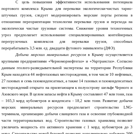
С цель повышения эффективности использования потенциала
портового комплекса Крыма для перевалки экологически-чистых тарно-
штучных грузов, следует модернизировать морские порты региона в
отношении переориентации технологии перевалки грузов и перехода на
экологически чистые грузовые системы. Снижение уровня техногенных
угроз предполагает использование специализированных контейнерных
перегрузочных комплексов для перевалки грузов, способных
перерабатывать 3,5 млн. ед. двадцати футового эквивалента (ДФЭ).
Добыча морских минеральных ресурсов
в Крыму
осуществляется
крупными предприятиями «Черноморнефтегаз» и «Укртрансгаз».
Согласно
данным геолого-разведывательной экспертизы
на территории Республики
Крым находятся 44 нефтегазовых месторождения, в том числе 10 нефтяных,
27 газовых и семь газоконденсатных, а также 14 газовых и газоконденсатных
месторождений открыто на прилегающем к полуострову шельфе Черного и
Азовского моря. В целом запасы нефти в Крыму составляют 47 млн тонн, газа
– 165,3 млрд кубометров и конденсата - 18,2 млн тонн.
Развитие добычи
морских минеральных ресурсов предполагает строительство LNG-
терминала, организацию добычи сланцевого газа и освоение глубоководной
части территориальных вод. Строительство газовых хранилищ позволит
увеличить мощность его активного хранения с 1 млрд. кубометров до 3
млрд. Строительство новой буровой позволит дополнительно добывать 500