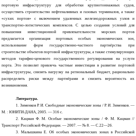
портовую инфраструктуру для обработки крупнотоннажных судов,
осуществить строительство нефтеналивных и газовых терминалов, а также
«сухих портов» с включением удаленных железнодорожных узлов и
транспортно-логистических комплексов. С целью создания условий для
повышения инвестиционной привлекательности морских портов
предлагается организация портовых особых экономических зон,
использование форм государственно-частного партнёрства при
строительстве объектов портовой инфраструктуры, а также стимулирующих
методов тарифно-ценового государственного регулирования на услуги
порта. Это позволит привлечь частные инвестиции в развитие портовой
инфраструктуры, снизить
нагрузку на региональный бюджет, рационально
распределить риски между партнёрами и снизить вероятность их
возникновения.
Литература.
1.
Зименков Р. И. Свободные экономические зоны / Р. И. Зименков. —
М. : ЮНИТИ-ДАНА, 2005. — 316 с.
2.
Кацман Ф. М. Особые экономические зоны / Ф. М. Кацман //
Транспорт Российской Федерации. — 2007. — № 8. — С.22—26.
3.
Малышкина Е. Об особых экономических зонах в Российской