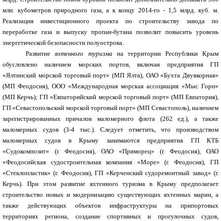
млн. кубометров природного газа, а к концу 2014-го - 1,5 млрд. куб. м.
Реализация инвестиционного проекта по строительству завода по
переработке газа и выпуску пропан-бутана позволит повысить уровень
энергетической безопасности полуострова.
Развитие
яхтенного туризма
на территории Республики Крым
обусловлено наличием морских портов, включая предприятия ГП
«Ялтинский морской торговый порт» (МП Ялта), ОАО «Бухта Двуякорная»
(МП Феодосия), ООО «Международная морская ассоциация «Мыс Горн»
(МП Керчь); ГП «Евпаторийский морской торговый порт» (МП Евпатория),
ГП «Севастопольский морской торговый порт» (МП Севастополь), наличием
зарегистрированных причалов маломерного флота (262 ед.), а также
маломерных судов (3-4 тыс.). Следует отметить, что производством
маломерных судов в Крыму занимаются предприятия ГП КТБ
«Судокомпозит» (г. Феодосия), ОАО «Приморец» (г. Феодосия), ОАО
«Феодосийская судостроительная компания «Море» (г. Феодосия), ГП
«Стеклопластик» (г. Феодосия), ГП «Керченский судоремонтный завод» (г.
Керчь). При этом развитие яхтенного туризма в Крыму предполагает
строительство новых и модернизацию существующих яхтенных марин, а
также действующих объектов инфраструктуры на припортовых
территориях региона, создание спортивных и прогулочных судов,