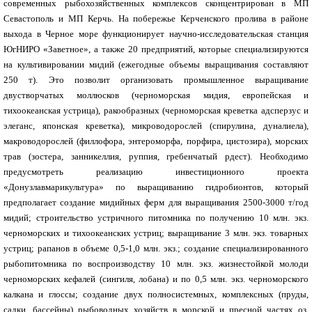
современных рыбохозяйственных комплексов сконцентрирован в МП
Севастополь и МП Керчь. На побережье Керченского пролива в районе
выхода в Черное море функционирует научно-исследовательская станция
ЮгНИРО «Заветное», а также 20 предприятий, которые специализируются
на культивировании мидий (ежегодные объемы выращивания составляют
250 т). Это позволит организовать промышленное выращивание
двустворчатых моллюсков (черноморская мидия, европейская и
тихоокеанская устрица), ракообразных (черноморская креветка адсперзус и
элеганс, японская креветка), микроводорослей (спирулина, дуналиела),
макроводорослей (филлофора, энтероморфа, порфира, цистозира), морских
трав (зостера, занникеллия, руппия, гребенчатый рдест). Необходимо
предусмотреть реализацию инвестиционного проекта
«Донузлавмарикультура» по выращиванию гидробионтов, который
предполагает создание мидийных ферм для выращивания 2500-3000 т/год
мидий; строительство устричного питомника по получению 10 млн. экз.
черноморских и тихоокеанских устриц; выращивание 3 млн. экз. товарных
устриц; рапанов в объеме 0,5-1,0 млн. экз.; создание специализированного
рыбопитомника по воспроизводству 10 млн. экз. жизнестойкой молоди
черноморских кефалей (сингиля, лобана) и по 0,5 млн. экз. черноморского
калкана и глоссы; создание двух полносистемных, комплексных (пруды,
садки, бассейны) рыбоводных хозяйств в морской и пресной частях оз.