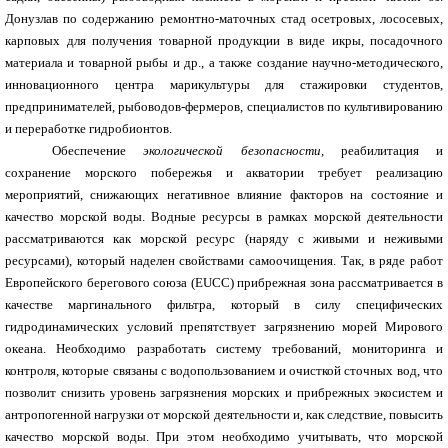
Донузлав по содержанию ремонтно-маточных стад осетровых, лососевых,
карповых для получения товарной продукции в виде икры, посадочного
материала и товарной рыбы и др., а также создание научно-методического,
инновационного центра марикультуры для стажировки студентов,
предпринимателей, рыбоводов-фермеров, специалистов по культивированию
и переработке гидробионтов.
Обеспечение
экологической безопасности,
реабилитация и
сохранение морского побережья и акватории требует реализацию
мероприятий, снижающих негативное влияние факторов на состояние и
качество морской воды. Водные ресурсы в рамках морской деятельности
рассматриваются как морской ресурс (наряду с живыми и неживыми
ресурсами), который наделен свойствами самоочищения. Так, в ряде работ
Европейского берегового союза (EUCC) прибрежная зона рассматривается в
качестве маргинального фильтра, который в силу специфических
гидродинамических условий препятствует загрязнению морей Мирового
океана. Необходимо разработать систему требований, мониторинга и
контроля, которые связаны с водопользованием и очисткой сточных вод, что
позволит снизить уровень загрязнения морских и прибрежных экосистем и
антропогенной нагрузки от морской деятельности и, как следствие, повысить
качество морской воды. При этом необходимо учитывать, что морской