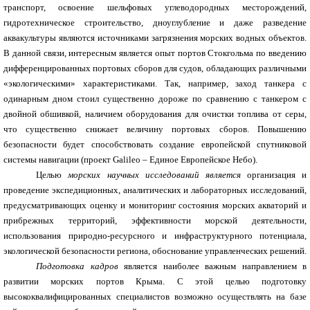
транспорт, освоение шельфовых углеводородных месторождений,
гидротехническое строительство, дноуглубление и даже разведение
аквакультуры являются источниками загрязнения морских водных объектов.
В данной связи, интересным является опыт портов Стокгольма по введению
дифференцированных портовых сборов для судов, обладающих различными
«экологическими» характеристиками. Так, например, заход танкера с
одинарным дном стоил существенно дороже по сравнению с танкером с
двойной обшивкой, наличием оборудования для очистки топлива от серы,
что существенно снижает величину портовых сборов. Повышению
безопасности будет способствовать создание европейской спутниковой
системы навигации (проект Galileo – Единое Европейское Небо).
Целью
морских научных исследований является
организация и
проведение экспедиционных, аналитических и лабораторных исследований,
предусматривающих оценку и мониторинг состояния морских акваторий и
прибрежных территорий, эффективности морской деятельности,
использования природно-ресурсного и инфраструктурного потенциала,
экологической безопасности региона, обоснование управленческих решений.
Подгот
овка
кадров
является наиболее важным направлением в
развитии морских портов Крыма. С этой целью подготовку
высококвалифицированных специалистов возможно осуществлять
на базе