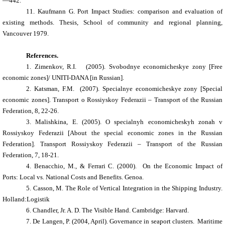
—442.
11.
Kaufmann G. Port Impact Studies: comparison and evaluation of
existing methods. Thesis, School of community and regional planning,
Vancouver 1979.
References.
1.
Zimenkov, R.I. (2005). Svobodnye economicheskye zony [Free
economic zones]/ UNITI-DANA [in Russian].
2.
Katsman, F.M. (2007). Specialnye economicheskye zony [Special
economic zones]. Transport o Rossiyskoy Federazii – Transport of the Russian
Federation, 8, 22-26.
3.
Malishkina, E. (2005). O specialnyh economicheskyh zonah v
Rossiyskoy Federazii [About the special economic zones in the Russian
Federation]. Transport Rossiyskoy Federazii – Transport of the Russian
Federation, 7, 18-21.
4.
Benacchio, M., & Ferrari C. (2000). On the Economic Impact of
Ports: Local vs. National Costs and Benefits. Genoa.
5.
Casson, M. The Role of Vertical Integration in the Shipping Industry.
Holland:Logistik
6.
Chandler, Jr. A. D. The Visible Hand. Cambridge: Harvard.
7.
De Langen, P. (2004, April). Governance in seaport clusters. Maritime