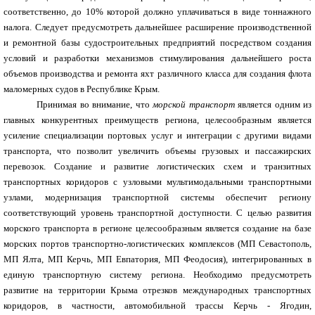
соответственно, до 10% которой должно уплачиваться в виде тоннажного
налога. Следует предусмотреть дальнейшее расширение производственной
и ремонтной базы судостроительных предприятий посредством создания
условий и разработки механизмов стимулирования дальнейшего роста
объемов производства и ремонта яхт различного класса для создания флота
маломерных судов в Республике Крым.
Принимая во внимание, что
морской транспорт
является одним из
главных конкурентных преимуществ региона, целесообразным является
усиление специализации портовых услуг и интеграции с другими видами
транспорта, что позволит увеличить объемы грузовых и пассажирских
перевозок. Создание и развитие логистических схем и транзитных
транспортных коридоров с узловыми мультимодальными транспортными
узлами, модернизация транспортной системы обеспечит региону
соответствующий уровень транспортной доступности. С целью развития
морского транспорта в регионе целесообразным является создание на базе
морских портов транспортно-логистических комплексов (МП Севастополь,
МП Ялта, МП Керчь, МП Евпатория, МП Феодосия), интегрированных в
единую транспортную систему региона. Необходимо предусмотреть
развитие на территории Крыма отрезков международных транспортных
коридоров, в частности, автомобильной трассы Керчь - Ягодин,