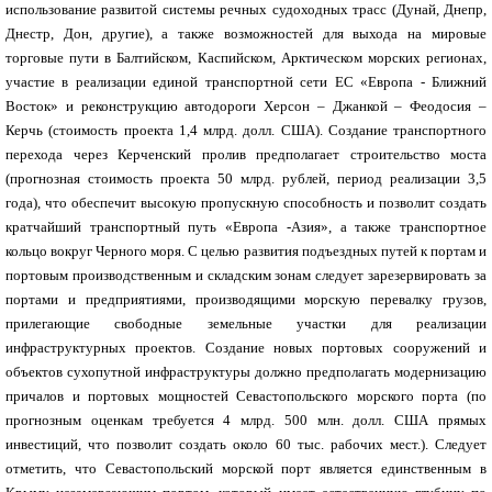
использование развитой системы речных судоходных трасс (Дунай, Днепр,
Днестр, Дон, другие), а также возможностей для выхода на мировые
торговые пути в Балтийском, Каспийском, Арктическом морских регионах,
участие в реализации единой транспортной сети ЕС «Европа - Ближний
Восток» и реконструкцию автодороги Херсон – Джанкой – Феодосия –
Керчь (стоимость проекта 1,4 млрд. долл. США). Создание транспортного
перехода через Керченский пролив предполагает строительство моста
(прогнозная стоимость проекта 50 млрд. рублей, период реализации 3,5
года), что обеспечит высокую пропускную способность и позволит создать
кратчайший транспортный путь «Европа -Азия», а также транспортное
кольцо вокруг Черного моря. С целью развития подъездных путей к портам и
портовым производственным и складским зонам следует зарезервировать за
портами и предприятиями, производящими морскую перевалку грузов,
прилегающие свободные земельные участки для реализации
инфраструктурных проектов. Создание новых портовых сооружений и
объектов сухопутной инфраструктуры должно предполагать модернизацию
причалов и портовых мощностей Севастопольского морского порта (по
прогнозным оценкам требуется 4 млрд. 500 млн. долл. США прямых
инвестиций, что позволит создать около 60 тыс. рабочих мест.). Следует
отметить, что Севастопольский морской порт является единственным в