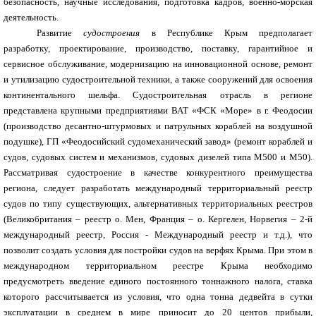
безопасность, научные исследования, подготовка кадров, военно-морская
деятельность.
Развитие
судостроения
в Республике Крым предполагает
разработку, проектирование, производство, поставку, гарантийное и
сервисное обслуживание, модернизацию на инновационной основе, ремонт
и утилизацию судостроительной техники, а также сооружений для освоения
континентального шельфа. Судостроительная отрасль в регионе
представлена крупными предприятиями ВАТ «ФСК «Море» в г. Феодосии
(производство десантно-штурмовых и патрульных кораблей на воздушной
подушке), ГП «Феодосийский судомеханический завод» (ремонт кораблей и
судов, судовых систем и механизмов, судовых дизелей типа М500 и М50).
Рассматривая судостроение в качестве конкурентного преимущества
региона, следует разработать международный территориальный реестр
судов по типу существующих, альтернативных территориальных реестров
(Великобритания – реестр о. Мен, Франция – о. Кергелен, Норвегия – 2-й
международный реестр, Россия - Международный реестр и т.д.), что
позволит создать условия для постройки судов на верфях Крыма. При этом в
международном территориальном реестре Крыма необходимо
предусмотреть введение единого постоянного тоннажного налога, ставка
которого рассчитывается из условия, что одна тонна дедвейта в сутки
эксплуатации в среднем в мире приносит до 20 центов прибыли,