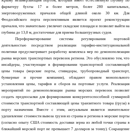
Крыму незамерзающим портом, который имеет естественную глубину по
фарватеру бухты 17 и более метров, более 280 капитальных,
энерговооруженных причалов общей длиной около 30 км. Для
Феодосийского порта перспективным является проект реконструкции
причалов, что значительно увеличит складские площади и позволит выйти на
глубины до 13,0 м, достаточные для приема большегрузных судов.
Переформатирование системы регулирования портовой
деятельностью посредством реализации тарифно-институциональной
политики предусматривает разработку комплекса мер по демонополизации
рынка морских транспортных перевозок региона. Это обусловлено тем, что
инсайдеры, участвующие в формировании транспортной составляющей
цены товара (морские порты, стивидоры, трубопроводный транспорт,
бункерные и прочие компании), обладают правом монопольного
установления цены, тарифов и сборов на портовые услуги. Реализация
мероприятий по демонополизации рынка морских перевозок позволит
создать предпосылки для формирования конкурентоспособной суммарной
стоимости транспортной составляющей цены транзитного товара (груза) в
порту назначения. Вместе с этим, актуальным является значительное
удешевление стоимости вывоза грузов из страны и региона в морские порты
(согласно опыту США стоимость доставки зерна из любой точки страны в
ближайший морской порт не превышает 7 долларов за тонну). Сокращение