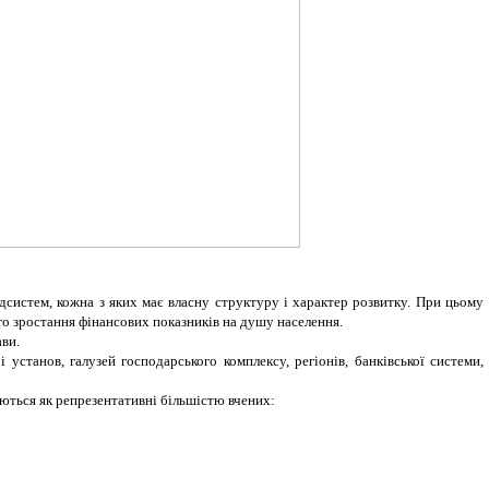
дсистем, кожна з яких має власну структуру і характер розвитку. При цьому
го зростання фінансових показників на душу населення.
ави.
установ, галузей господарського комплексу, регіонів, банківської системи,
аються як репрезентативні більшістю вчених: