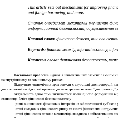
This article sets out mechanisms for improving finan
and foreign borrowing, and more.
Статья определяет механизмы улучшения финан
информационной безопасности, осуществления вз
Ключові слова:
фінансова безпека, тіньова економ
Keywords:
financial security, informal economy, infor
Ключевые слова:
финансовая безопасность, тене
Постановка
проблеми.
Одним із найважливіших елементів економічно
на внутрішньому та зовнішньому ринках.
Підґрунтям економічних криз завжди є внутрішні диспропорції, на
досить погані наслідки, які призвели до загострення системної диспропорції
Актуальність даної теми визначається необхідністю формування вну
становища. Зміст фінансової безпеки полягає у:
рівні захищеності фінансових інтересів і в забезпеченості суб'єкті
-
стані складових фінансового ринку та якості фінансових інструменті
-
стані фінансових потоків в економіці, як одного з найважливіших 
-