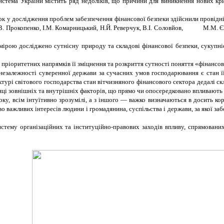
истема України містить ряд недоліків, що причини для виникнення нових кр
ок у дослідження проблем забезпечення фінансової безпеки здійснили провідні 
В. Прокопенко, І.М. Комарницький, Н.Й. Реверчук, В.І. Соловйов, М.М. Єр
ірою досліджено сутнісну природу та складові фінансової безпеки, сукупніс
я пріоритетних напрямків її зміцнення та розкриття сутності поняття «фінансо
езалежності суверенної держави за сучасних умов господарювання є стан її
турі світового господарства стан вітчизняного фінансового сектора дедалі ск
нці зовнішніх та внутрішніх факторів, що прямо чи опосередковано впливають 
боку, всім інтуїтивно зрозумілі, а з іншого — важко визначаються в досить к
 важливих інтересів людини і громадянина, суспільства і держави, за якої заб
тему організаційних та інституційно-правових заходів впливу, спрямованих 