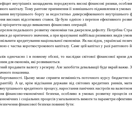
дефіцит внутрішніх заощаджень породжують високі фінансові ризики, особливо
много капіталу. Тому раптове припинення її зовнішнього підживлення в умовах
вання внутрішнього боргу за недостатньо диверсифікованого внутрішнього ф
ння високих відсоткових ставок. Це було однією з перепон ефективного розв
ні пріоритети щодо виважених фінансових операцій.
джерелом подальшого розвитку економіки так джерелом дефолту. Потрібна Страт
ився до критичного значення, а при врахуванні найбільш ризикових видів умов
овільнити кредитування національної економіки. Як наслідок, українські пози
ною є частка короткострокового капіталу. Саме цей капітал у разі раптового й
алів одночасно і в повному обсязі, то наслідки світової фінансової кризи д
им для економік, які розвиваються.
ний продавати валюту з резерву. Але запобігти девальвації буде вкрай важко
ачного показника.
 заборгованості. Цьому може сприяти незмінність поточного курсу бюджетно-
нтій). А це, крім відсікання держави від світових кредитних ринків, матим
внутрішнього кредитного процесу, наростання панічних настроїв на валютном
ня фінансово-економічної безпеки, особливо в умовах розвитку процесів єв
економічних і соціальних процесів узагальнюють вимоги та параметри ефективно
езпечення фінансової безпеки повинні бути: