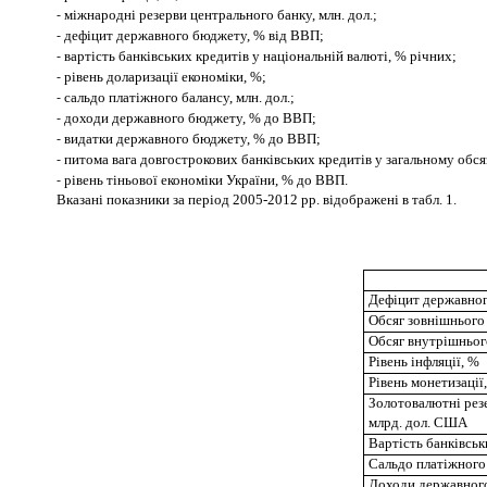
міжнародні резерви центрального банку, млн. дол.;
-
дефіцит державного бюджету, % від ВВП;
-
вартість банківських кредитів у національній валюті, % річних;
-
рівень доларизації економіки, %;
-
сальдо платіжного балансу, млн. дол.;
-
доходи державного бюджету, % до ВВП;
-
видатки державного бюджету, % до ВВП;
-
питома вага довгострокових банківських кредитів у загальному обсяз
-
рівень тіньової економіки України, % до ВВП.
-
Вказані показники за період 2005-2012 рр. відображені в табл. 1.
Дефіцит державно
Обсяг зовнішнього
Обсяг внутрішньог
Рівень інфляції, %
Рівень монетизації
Золотовалютні рез
млрд. дол. США
Вартість банківськ
Сальдо платіжного
Доходи державног