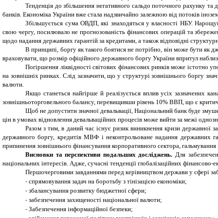
Тенденція до збільшення негативного сальдо поточного рахунку та 
банків. Економіка України вже стала надзвичайно залежною від потоків інозе
Збільшується сума ОВДП, які знаходяться у власності НБУ. Нарощу
свою чергу, посилювало не прогнозованість фінансових операцій та збереже
щодо надання державних гарантій за кредитами, а також відповідні структур
В принципі, боргу як такого боятися не потрібно, він може бути як 
враховувати, що розмір офіційного державного боргу України впритул наблиз
Погіршення ліквідності світових фінансових ринків може істотно уп
на зовнішніх ринках. Слід зазначити, що у структурі зовнішнього боргу знач
валюти.
Якщо станеться найгірше й реалізується вплив усіх зазначених кан
зовнішньоторговельного балансу, перевищивши рівень 10% ВВП, що є критичн
Щоб не допустити значної девальвації, Національний банк буде змуше
цін в умовах відновлення девальваційних процесів може вийти за межі однозн
Разом з тим, в даний час існує ризик виникнення кризи державної
державного боргу, кредитів МВФ і неконтрольоване надання державних гара
припинення зовнішнього фінансування корпоративного сектора, гальмування 
Висновки та перспективи подальших досліджень.
Для забезпечен
національних інтересів. Адже, сучасні тенденції глобалізаційних фінансово-
Першочерговими завданнями перед керівництвом держави у сфері заб
спрямовування задач на боротьбу з тінізацією економіки;
-
збалансування розвитку бюджетної сфери;
-
забезпечення захищеності національної валюти;
-
Забезпечення інформаційної безпеки;
-