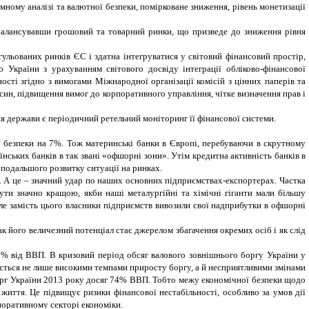
емному аналізі та валютної безпеки, помірковане зниження, рівень монетизації
збалансувавши грошовий та товарний ринки, що призведе до зниження рівня
ульованих ринків ЄС і здатна інтегруватися у світовий фінансовий простір,
ю України з урахуванням світового досвіду інтеграції обліково-фінансової
і згідно з вимогами Міжнародної організації комісій з цінних паперів та
н, підвищення вимог до корпоративного управління, чітке визначення прав і
я держави є періодичний ретельний моніторинг її фінансової системи.
ї безпеки на 7%. Тож материнські банки в Європі, перебуваючи в скрутному
аїнських банків в так звані «офшорні зони». Утім кредитна активність банків в
 подальшого розвитку ситуації на ринках.
. А це – значний удар по наших основних підприємствах-експортерах. Частка
и значно кращою, якби наші металургійні та хімічні гіганти мали більшу
е замість цього власники підприємств вивозили свої надприбутки в офшорні
нак його величезний потенціал стає джерелом збагачення окремих осіб і як слід
% від ВВП. В кризовий період обсяг валового зовнішнього боргу України у
ється не лише високими темпами приросту боргу, а й несприятливими змінами
 борг України 2013 року досяг 74% ВВП. Тобто межу економічної безпеки щодо
життя. Це підвищує ризики фінансової нестабільності, особливо за умов дії
поративному секторі економіки.