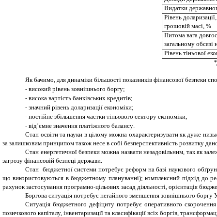
Видатки державно
Рівень доларизації
грошовій масі, %
Питома вага довгос
загальному обсязі 
Рівень тіньової ек
*
Як бачимо, для динаміки більшості показників фінансової безпеки с
високий рівень зовнішнього боргу;
-
висока вартість банківських кредитів;
-
значний рівень доларизації економіки;
-
постійне збільшення частки тіньового сектору економіки;
-
від’ємне значення платіжного балансу
.
-
Стан освіти та науки в цілому можна охарактеризувати як дуже низьки
за залишковим принципом також несе в собі безперспективність розвитку дан
Стан енергетичної безпеки можна назвати незадовільним, так як зале
загрозу фінансовій безпеці держави.
Стан бюджетної системи потребує реформ на базі наукового обґрунт
що використовуються в бюджетному плануванні); комплексний підхід до ре
рахунок застосування програмно-цільових засад діяльності, орієнтація бюдже
Боргова ситуація потребує негайного зменшення зовнішнього боргу 
Ситуація бюджетного дефіциту потребує оперативного скорочення з
позичкового капіталу, інвентаризації та класифікації всіх боргів, трансформ