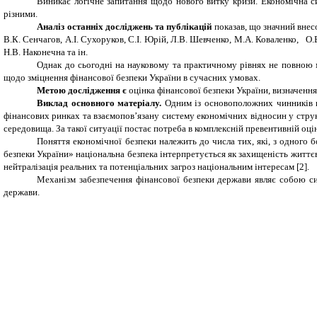
Виникає логічне запитання щодо нового витку кризи. Економічна с
різними.
Аналіз останніх досліджень та публікацій
показав, що значний внес
В.К. Сенчагов, А.І. Сухоруков, С.І. Юрій,
Л.В. Шевченко, М.А. Коваленко, О.
Н.В. Наконечна та ін.
Однак до сьогодні на науковому та практичному рівнях не повною м
щодо зміцнення фінансової безпеки України в сучасних умовах.
Метою дослідження є
оцінка фінансової безпеки України, визначенн
Виклад основного матеріалу.
Одним із основоположних чинників н
фінансових ринках та взаємопов’язану систему економічних відносин у струк
середовища. За такої ситуації постає потреба в комплексній превентивній оці
Поняття економічної безпеки належить до числа тих, які, з одного 
безпеки України» національна безпека інтерпретується як захищеність життєво
нейтралізація реальних та потенціальних загроз національним інтересам [2].
Механізм забезпечення фінансової безпеки держави являє собою сис
держави.