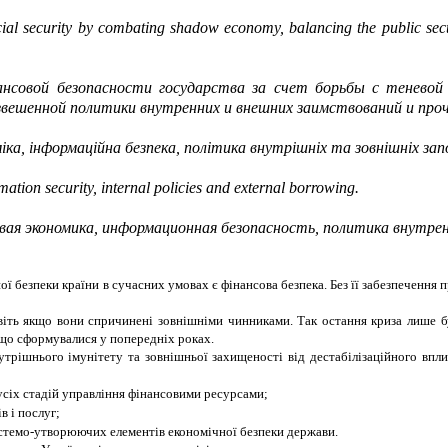
cial security by combating shadow economy, balancing the public secto
совой безопасности государства за счет борьбы с теневой 
вешенной политики внутренних и внешних заимствований и проч
іка, інформаційна безпека, політика внутрішніх та зовнішніх зап
mation security, internal policies and external borrowing.
вая экономика, информационная безопасность, политика внутре
ї безпеки країни в сучасних умовах є фінансова безпека. Без її забезпечення
віть якщо вони спричинені зовнішніми чинниками. Так остання криза лише б
, що сформувалися у попередніх роках.
трішнього імунітету та зовнішньої захищеності від дестабілізаційного вплив
в усіх стадій управління фінансовими ресурсами;
в і послуг;
системо-утворюючих елементів економічної безпеки держави.