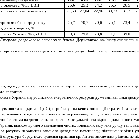
го бюджету, % до ВВП
25,6
25,2
24,2
25,5
26,5
2
, частка іноземної валюти у
23,58
27,04
22,96
30,73
31,7
2
трокових банк. кредитів у
65,7
70,7
70,6
75,1
73,4
7
наданих кредитів, %
ономіки України, % до ВВП
30,3
29,8
28,8
31,1
39,0
3
Джерело: розраховано автором за даними Державного комітету статистики
постерігаються негативні довгострокові тенденції. Найбільш проблемними напр
й, підходи міністерства освіти є застарілі та не продуктивні, які не відпові
ого напрямку.
жність України від російських енергетичних ресурсів дуже значна. Така диспро
ування та координації дій (розробка узгоджених концепції стратегії та такт
формування бюджетного процесу на державному, місцевому рівнях та рівні
тної системи на досягнення конкретних результатів (за відповідними програма
України, шляхом прямого зменшення чистих зовнішніх залучень уряду та погаш
а рахунок нарощення власного доходного потенціалу, підвищення рівня упр
ації структури боргу, недопущення практики прийняття виключних рішень, не пі