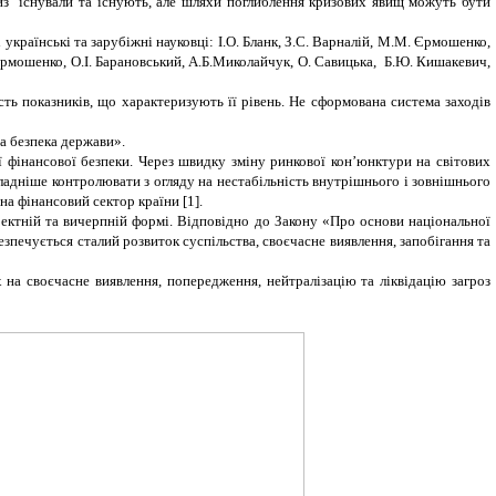
из існували та існують, але шляхи поглиблення кризових явищ можуть бути
українські та зарубіжні науковці: І.О. Бланк, З.С. Варналій, М.М. Єрмошенко,
мошенко, О.І. Барановський, А.Б.Миколайчук, О. Савицька, Б.Ю. Кишакевич,
ть показників, що характеризують її рівень. Не сформована система заходів
ва безпека держави».
 фінансової безпеки. Через швидку зміну ринкової кон’юнктури на світових
ладніше контролювати з огляду на нестабільність внутрішнього і зовнішнього
на фінансовий сектор країни [1].
оректній та вичерпній формі. Відповідно до Закону «Про основи національної
езпечується сталий розвиток суспільства, своєчасне виявлення, запобігання та
на своєчасне виявлення, попередження, нейтралізацію та ліквідацію загроз