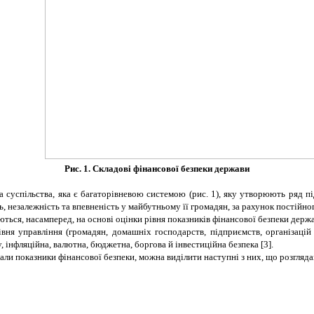
Рис. 1. Складові фінансової безпеки держави
 суспільства, яка є багаторівневою системою (рис. 1), яку утворюють ряд пі
, незалежність та впевненість у майбутньому її громадян, за рахунок постійно
ться, насамперед, на основі оцінки рівня показників фінансової безпеки держ
ня управління (громадян, домашніх господарств, підприємств, організацій і 
, інфляційна, валютна, бюджетна, боргова й інвестиційна безпека [3].
али показники фінансової безпеки, можна виділити наступні з них, що розгляд