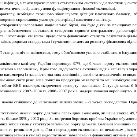
ії інфляції, а також удосконалення статистичної системи й діагностики у сист
 автоматично погіршить умови функціонування тіньової економіки).
арактеру, необхідно терміново збалансувати дефіцит платіжного балансу, 
творення сприятливих умов для репатріації вивезеного капіталу.
творення універсальної національної біржі, яка буде діяти на принципах рег
ерів, забезпечення поетапного створення єдиного центрального депозитарі
нформації емітента щодо свого фінансового стану та результатів діяльност
 міжнародними стандартами і сучасними вимогами розвитку фінансових відноси
її стан динамічно змінюється, тому обов’язковою умовою стабільного існуванн
 банківського капіталу України перевищує 37%, що більше порогу економічно
 системи в європейську. Крім того, відбувається активний відтік капіталу з укр
о насамперед із наявністю значних зовнішніх ризиків та невизначеністю щодо
ономіках світу різко впав попит на продукцію металургії та машинобудування
обсяг ВВП внаслідок скорочення експорту зменшився. Ситуація могла б бут
пожвавлення 2002–2004 та 2006–2007 років, модернізувавши виробництво. Ал
ку значно стійкішою до негативних впливів ззовні, – сільське господарство. Од
устимою межею боргу для такої перехідної економіки, як наша вважає 49,7
ть більше 39% у 2013 році. Загострення боргових проблем України обумовлю
тованих зобов’язань у структурі загального боргу держави. Валовий зовнішній
них та ризиковим для країни з перехідною економікою та невисоким рівнем 
активізуватися в умовах недостатнього забезпечення фінансових активів у кор