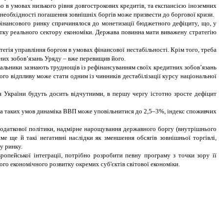
 в умовах низького рівня довгострокових кредитів, та експансією іноземних
 необхідності погашення зовнішніх боргів може призвести до боргової кризи.
інансового ринку спричинялося до монетизації бюджетного дефіциту, що, у
итку реального сектору економіки. Держава повинна мати виважену стратегію
егія управління боргом в умовах фінансової нестабільності. Крім того, треба
них зобов’язань Уряду – вже перевищив його.
чальники зазнають труднощів із рефінансуванням своїх кредитних зобов’язань
ого відпливу може стати одним із чинників дестабілізації курсу національної
ля України будуть досить відчутними, в першу чергу істотно зросте дефіцит
. За таких умов динаміка ВВП може уповільнитися до 2,5–3%, індекс споживчих
податкової політики, надмірне нарощування державного боргу (внутрішнього
е ще й такі негативні наслідки як зменшення обсягів зовнішньої торгівлі,
у ринку.
ропейської інтеграції, потрібно розробити певну програму з точки зору її
го економічного розвитку окремих суб'єктів світової економіки.