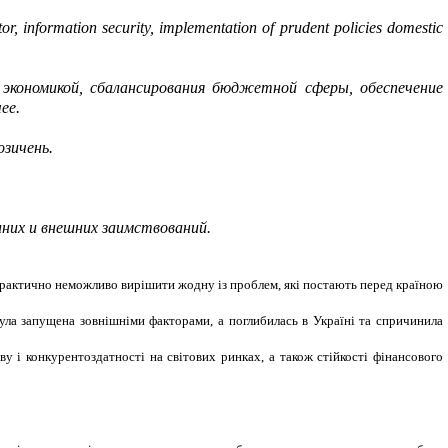
r, information security, implementation of prudent policies domestic
экономикой, сбалансирования бюджетной сферы, обеспечение
ее.
озичень.
нних и внешних заимствований.
 практично неможливо вирішити жодну із проблем, які постають перед країною
ула запущена зовнішніми факторами, а поглибилась в Україні та спричинила
у і конкурентоздатності на світових ринках, а також стійкості фінансового