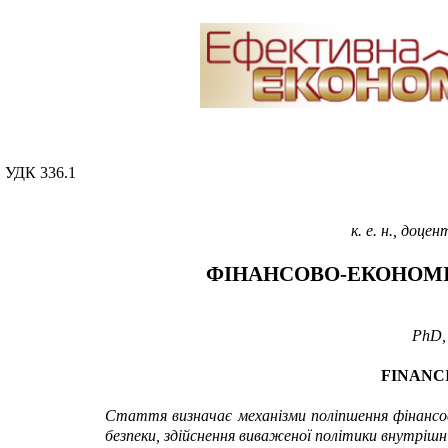
УДК 336.1
к. е. н., доцен
ФІНАНСОВО-ЕКОНОМІ
PhD
FINANCI
Стаття визначає механізми поліпшення фінансов
безпеки, здійснення виваженої політики внутрішн