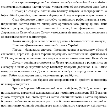
Стан грошово-кредитної політики потребує лібералізації та мінімізац
економіки, зменшення частки готівки у загальному обсязі грошової маси (що
Ситуація з сальдом платіжного балансу набуває катастрофічного х
інфляційної динаміки, припинення відтоку капіталу за кордон за допомогою с
Стан фондового ринку потребує термінового реформування, а саме с
підвищення капіталізації та ліквідності організованого ринку цінних пап
інфраструктури, підвищення прозорості операцій на фондовому ринку та і
Директивами Європейського Союзу, узгодження вітчизняного законодавства з
обов'язків емітентів та інвесторів.
Таким чином, фінансова безпека держави є багатоаспектним явищем, 
Причини фінансово-економічної кризи в Україні:
Перша – банківська система. Іноземна частка в загальному обсязі
становищі, через свої філії в Україні відкачують капітал із нашої фінансової
2013 році поки що відновлюється недостатньо високими темпами. Це пов’язан
Друга – зовнішньоторговельна. Через кризові явища в розвинутих ек
експорту в нашому внутрішньому валовому продукті дорівнює 47%. Отже, 
конкурентоспроможність. Досягти цього можна було в період економічного 
зони. Тобто жили одним днем, не думаючи про майбутнє.
Треба сказати, що Україна має козир, який міг би зробити її економі
не використовується.
Третя – боргова. Міжнародний валютний фонд (МВФ), загально прип
номінальному вираженні залишався майже незмінним, а відносно ВВП станови
у його структурі. Так, збільшується частка емісійних позик і частка гаран
боргових зобов’язань ми перетнули. Таке боргове навантаження є неприйнят
несприятливих чинників зовнішнього та внутрішнього характеру, які можуть 