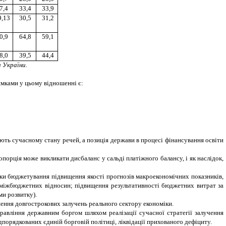
7,4
33,4
33,9
9,13
30,5
31,2
0,9
64,8
59,1
8,0
39,5
44,4
 України.
ямками у цьому відношенні є:
дають сучасному стану речей, а позиція держави в процесі фінансування освіти
порція може викликати дисбаланс у сальді платіжного балансу, і як наслідок,
ики бюджетування підвищення якості прогнозів макроекономічних показників,
 міжбюджетних відносин; підвищення результативності бюджетних витрат за
ми розвитку).
ення довгострокових залучень реального сектору економіки.
авління державним боргом шляхом реалізації сучасної стратегії залучення
дпорядкованих єдиній борговій політиці, ліквідації прихованого дефіциту.