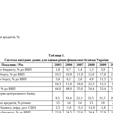
і кредитів, %;
Таблиця 1.
Система вихідних даних для оцінки рівня фінансової безпеки України
Показник / Рік
2005
2006
2007
2008
2009
2
го бюджету, % до ВВП
1,8
0,7
1,4
1,3
3,9
 боргу, % до ВВП
10,5
10,9
11,9
12,0
17,8
2
о боргу, % до ВВП
5,6
6,1
2,6
4,9
11,5
1
10,3
11,6
16,6
22,3
12,3
, % до ВВП
44,0
48,0
55,0
54,4
53,4
5
ерви центрального банку,
9,5
19,4
22,3
32,5
31,5
2
их кредитів, % річних
15
14
14
13
19
 балансу, млрд. дол. США
2,5
-1,6
-5,3
-12,9
-1,8
-
о бюджету, % до ВВП
23,9
24,5
23,0
24,4
22,9
2