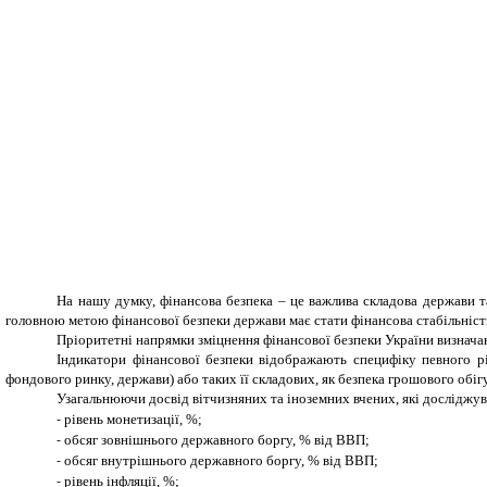
На нашу думку, фінансова безпека – це важлива складова держави та
головною метою фінансової безпеки держави має стати фінансова стабільність
Пріоритетні напрямки зміцнення фінансової безпеки України визначаю
Індикатори фінансової безпеки відображають специфіку певного рів
фондового ринку, держави) або таких її складових, як безпека грошового обігу
Узагальнюючи досвід вітчизняних та іноземних вчених, які досліджув
рівень монетизації, %;
-
обсяг зовнішнього державного боргу, % від ВВП;
-
обсяг внутрішнього державного боргу, % від ВВП;
-
рівень інфляції, %;
-