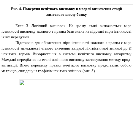
Рис. 4. Поверхня нечіткого висновку в моделі визначення стадії
життєвого циклу банку
Етап 3. Логічний висновок. На цьому етапі визначається міра
істинності висновку кожного з правил бази знань на підставі міри істинності
їхніх передумов.
Підставою для обчислення міри істинності кожного з правил є міра
істинності належності чіткого значення вхідної лінгвістичної змінної до її
нечітких термів. Використання в системі нечіткого висновку алгоритму
Мамдані передбачає на етапі логічного висновку застосування методу прод-
активації. Вікно перегляду правил нечіткого висновку представляє собою
матрицю, складену із графіків нечітких змінних (рис. 5).