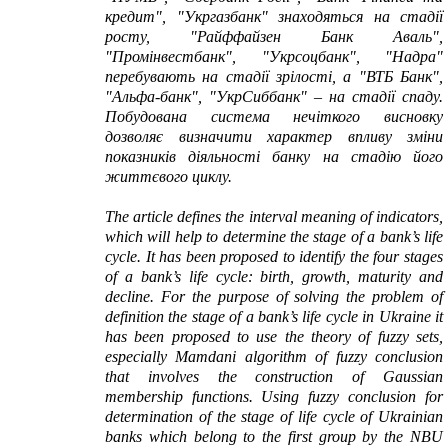
кредит", "Укргазбанк" знаходяться на стадії
росту, "Райффайзен Банк Аваль",
"Промінвестбанк", "Укрсоцбанк", "
Надра"
перебувають на стадії зрілості, а "
ВТБ Банк",
"Альфа-банк", "УкрСиббанк" – на стадії спаду.
Побудована система нечіткого висновку
дозволяє визначити характер впливу зміни
показників діяльності банку на стадію його
життєвого циклу.
The article defines the interval meaning of indicators,
which will help to determine the stage of a bank’s life
cycle. It has been proposed to identify the four stages
of a bank’s life cycle: birth, growth, maturity and
decline. For the purpose of solving the problem of
definition the stage of a bank’s life cycle in Ukraine it
has been proposed to use the theory of fuzzy sets,
especially Mamdani algorithm of fuzzy conclusion
that involves the construction of Gaussian
membership functions.
Using fuzzy conclusion for
determination of the stage of life cycle of Ukrainian
banks which belong to the first group by the NBU