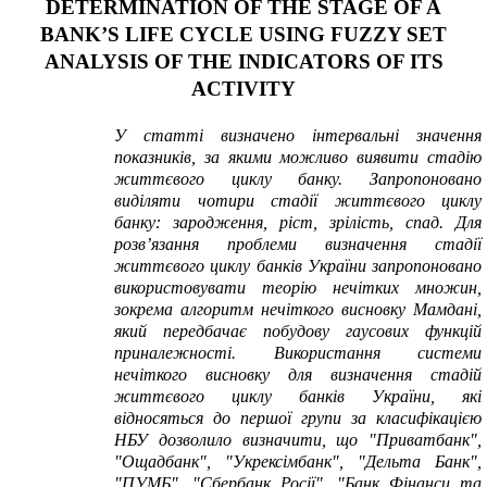
DETERMINATION OF THE STAGE OF A
BANK’S LIFE CYCLE USING FUZZY SET
ANALYSIS OF THE INDICATORS OF ITS
ACTIVITY
У статті визначено інтервальні значення
показників, за якими можливо виявити стадію
життєвого циклу банку. Запропоновано
виділяти чотири стадії життєвого циклу
банку: зародження, ріст, зрілість, спад. Для
розв’язання проблеми визначення стадії
життєвого циклу банків України запропоновано
використовувати теорію нечітких множин,
зокрема алгоритм нечіткого висновку Мамдані,
який передбачає побудову гаусових функцій
приналежності. Використання системи
нечіткого висновку для визначення стадій
життєвого циклу банків України, які
відносяться до першої групи за класифікацією
НБУ дозволило визначити, що "Приватбанк",
"Ощадбанк", "Укрексімбанк", "Дельта Банк",
"ПУМБ", "Сбербанк Росії", "Банк Фінанси та