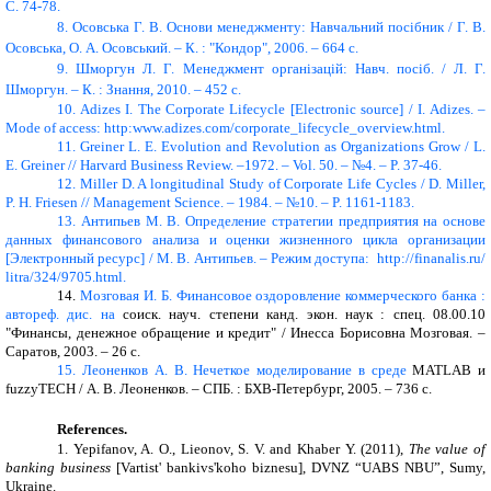
С. 74-78.
8. Осовська Г. В. Основи менеджменту: Навчальний посібник / Г. В.
Осовська, О. А. Осовський. – К. : "Кондор", 2006. – 664 c.
9. Шморгун Л. Г. Менеджмент організацій: Навч. посіб. / Л. Г.
Шморгун. – К. : Знання, 2010. – 452 с.
10. Adizes I. The Corporate Lifecycle [Electronic source] / I. Adizes. –
Mode of access: http:www.adizes.com/corporate_lifecycle_overview.html.
11. Greiner L. E. Evolution and Revolution as Organizations Grow / L.
E. Greiner // Harvard Business Review. –1972. – Vol. 50. – №4. – P. 37-46.
12. Miller D. A longitudinal Study of Corporate Life Cycles / D. Miller,
P. H. Friesen // Management Science. – 1984. – №10. – P. 1161-1183.
13. Антипьев М. В. Определение стратегии предприятия на основе
данных финансового анализа и оценки жизненного цикла организации
[Электронный ресурс] / М. В. Антипьев. – Режим доступа: http://finanalis.ru/
litra/324/9705.html.
14.
Мозговая И. Б. Финансовое оздоровление коммерческого банка :
автореф. дис. на
соиск.
науч. степени канд. экон. наук : спец. 08.00.10
"Финансы, денежное обращение и кредит" / Инесса Борисовна Мозговая. –
Саратов, 2003. – 26 с.
15.
Леоненков А. В. Нечеткое моделирование в среде
MATLAB
и
fuzzyTECH
/ А. В. Леоненков. – СПБ. : БХВ-Петербург, 2005.
– 736 с.
References.
1. Yepifanov, A. O., Lieonov, S. V.
and
Khaber Y. (2011)
,
The value of
banking business
[Vartist' bankivs'koho biznesu], DVNZ “UABS NBU”, Sumy,
Ukraine.