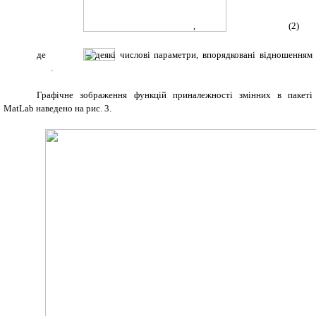
, (2)
де
– деякі числові параметри, впорядковані відношенням
.
Графічне зображення функцій приналежності змінних в пакеті
MatLab наведено на рис. 3.