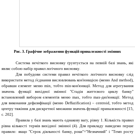
Рис. 3. Графічне зображення функцій приналежності змінних
Система нечіткого висновку ґрунтується на певній базі знань, які
являє собою набір правил логічного висновку.
Для побудови системи правил нечіткого логічного висновку слід
використати метод з'єднання висловлювань кон'юнкцією (меню And method),
обравши елемент меню min, тобто min-кон'юнкції. Метод для агрегування
значень функції вихідної змінної "Стадія життєвого циклу банку"
встановлений вибором елементів меню max, тобто max-диз'юнкції. Метод
для виконання дефазифікації (меню Deffazification) – centroid, тобто метод
центру тяжіння для дискретної множини значень функції приналежності [15,
c
. 202].
Правила у базі знань мають однакову вагу, рівну 1. Кількість правил
рівна кількості термів вихідної змінної (4). Для прикладу наведемо перше
правило: якщо "Строк діяльності банку, роки"="Незначний" і "Темп росту