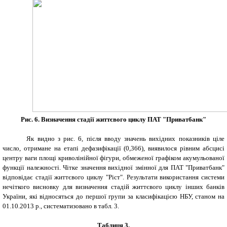
Рис. 6. Визначення стадії життєвого циклу ПАТ "Приватбанк"
Як видно з рис. 6, після вводу значень вихідних показників ціле
число, отримане на етапі дефазифікації (0,366), виявилося рівним абсцисі
центру ваги площі криволінійної фігури, обмеженої графіком акумульованої
функції належності. Чітке значення вихідної змінної для ПАТ "Приватбанк"
відповідає стадії життєвого циклу "Ріст". Результати використання системи
нечіткого висновку для визначення стадій життєвого циклу інших банків
України, які відносяться до першої групи за класифікацією НБУ, станом на
01.10.2013 р., систематизовано в табл. 3.
Таблиця 3.