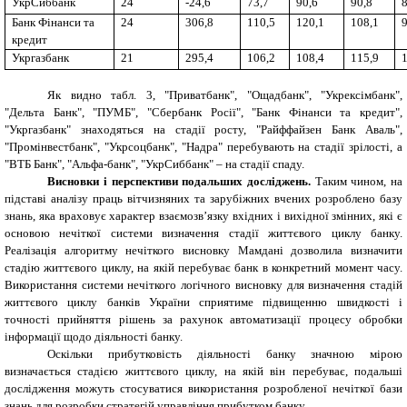
УкрСиббанк
24
-24,6
73,7
90,6
90,8
Банк Фінанси та
24
306,8
110,5
120,1
108,1
кредит
Укргазбанк
21
295,4
106,2
108,4
115,9
Як видно табл. 3, "Приватбанк", "Ощадбанк", "Укрексімбанк",
"Дельта Банк", "ПУМБ", "Сбербанк Росії", "Банк Фінанси та кредит",
"Укргазбанк" знаходяться на стадії росту, "Райффайзен Банк Аваль",
"Промінвестбанк", "Укрсоцбанк", "
Надра" перебувають на стадії зрілості, а
"
ВТБ Банк", "Альфа-банк", "УкрСиббанк" – на стадії спаду.
Висновки і перспективи подальших досліджень.
Таким чином, на
підставі аналізу праць вітчизняних та зарубіжних вчених розроблено базу
знань, яка враховує характер взаємозв’язку вхідних і вихідної змінних, які є
основою нечіткої системи визначення стадії життєвого циклу банку.
Реалізація алгоритму нечіткого висновку Мамдані дозволила визначити
стадію життєвого циклу, на якій перебуває банк в конкретний момент часу.
Використання системи нечіткого логічного висновку для визначення стадій
життєвого циклу банків України сприятиме підвищенню швидкості і
точності прийняття рішень за рахунок автоматизації процесу обробки
інформації щодо діяльності банку.
Оскільки прибутковість діяльності банку значною мірою
визначається стадією життєвого циклу, на якій він перебуває, подальші
дослідження можуть стосуватися використання розробленої нечіткої бази
знань для розробки стратегій управління прибутком банку.