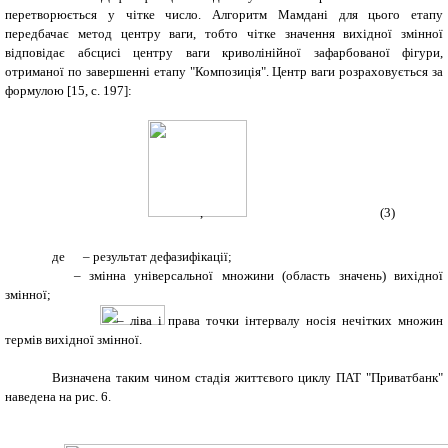
перетворюється у чітке число. Алгоритм Мамдані для цього етапу
передбачає метод центру ваги, тобто чітке значення вихідної змінної
відповідає абсцисі центру ваги криволінійної зафарбованої фігури,
отриманої по завершенні етапу "Композиція". Центр ваги розраховується за
формулою [15
,
c
.
197]:
, (3)
де
– результат дефазифікації;
– змінна універсальної множини (область значень) вихідної
змінної;
– ліва і права точки інтервалу носія нечітких множин
термів вихідної змінної.
Визначена таким чином стадія життєвого циклу ПАТ "Приватбанк"
наведена на рис. 6.