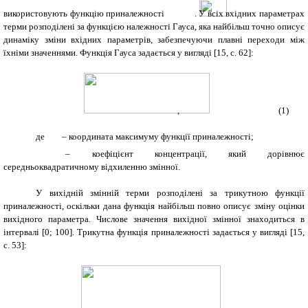
використовують функцію приналежності
. У всіх вхідних параметрах
терми розподілені за функцією належності Гауса, яка найбільш точно описує
динаміку зміни вхідних параметрів, забезпечуючи плавні переходи між
їхніми значеннями. Функція Гауса задається у вигляді [15
,
c
. 62
]:
, (1)
де
– координата максимуму функції приналежності;
– коефіцієнт концентрації, який дорівнює
середньоквадратичному відхиленню змінної.
У вихідній змінній терми розподілені за трикутною функції
приналежності, оскільки дана функція найбільш повно описує зміну оцінки
вихідного параметра. Числове значення вихідної змінної знаходиться в
інтервалі [0; 100]. Трикутна функція приналежності задається у вигляді [15
,
c
. 53
]: