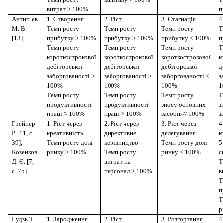
витрат > 100%
п
Антип’єв
1. Створення
2. Ріст
3. Стагнація
4
М. В.
Темп росту
Темп росту
Темп росту
Т
[13]
прибутку > 100%
прибутку > 100%
прибутку < 100%
п
Темп росту
Темп росту
Темп росту
Т
короткострокової
короткострокової
короткострокової
к
дебіторської
дебіторської
дебіторської
д
заборгованості >
заборгованості >
заборгованості <
з
100%
100%
100%
1
Темп росту
Темп росту
Темп росту
Т
продуктивності
продуктивності
зносу основних
з
праці ≈ 100%
праці > 100%
засобів ≈ 100%
з
Грейнер
1. Ріст через
2. Ріст через
3. Ріст через
4
Р. [11, с.
креативність
директивне
делегування
к
39],
Темп росту долі
керівництво
Темп росту долі
5
Козенков
ринку > 100%
Темп росту
ринку < 100%
с
Д. Є. [7,
витрат на
Т
с. 75]
персонал > 100%
в
Т
п
Т
р
Гудзь Т.
1. Зародження
2. Ріст
3. Розгортання
4