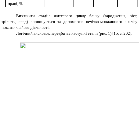
праці, %
Визначити стадію життєвого циклу банку (зародження, ріст,
зрілість, спад) пропонується за допомогою нечітко-множинного аналізу
показників його діяльності.
Логічний висновок передбачає наступні етапи (рис. 1)
[
15
,
c
. 202]
.