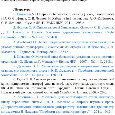
Література.
1. Єпіфанов
А. О. Вартість банківського бізнесу [Текст] : монографія
/ [А. О. Єпіфанов, С. В. Лєонов, Й. Хабер та ін.] ; за заг. ред. А. О. Єпіфанова,
С. В. Лєонова. – Суми : ДВНЗ "УАБС НБУ", 2011. – 295 с.
2. Лєонов С. В. Оцінка вартості банківського бізнесу / С. В. Лєонов,
Д. В. Олексіч // Вісник Сумського державного університету. Серія
Економіка. – 2008. – № 1. – С. 155-160.
3. Дзюблюк О. В. Банки і підприємства: кредитні аспекти взаємодії в
умовах ринкової трансформації економіки: монографія / О. В. Дзюблюк, О. Л.
Малахова. – Тернопіль : Вектор, 2008. – 324 с.
4. Шевцова О. Життєвий цикл банківської установи, як економічної
організації / О. Шевцова, Г. Мандзюк // Вісник НБУ. – 2007. – №1. – С. 28-31.
5. Дувалова Э. П. Управление расходами коммерческого банка на
стадиях его жизненного цикла / Э. П. Дувалова. – Проблемы современной
экономики. – 2012. – №1(41). – С. 178-181.
6.
Гудзь Т. П. Система раннього виявлення та подолання фінансової
кризи підприємств : автореф. дис. на здоб. наук. ступ. канд. екон. наук:
спец.
08.04.01 "Фінанси, грошовий обіг і кредит" / Тетяна Павлівна Гудзь.
–
Полтавський ун-т споживчої кооперації України.
–
Полтава, 2006.
– 26 с.
7. Козенков Д. Є. Життєвий цикл організацій та етапи життєвого
циклу виробничих систем / Д. Є. Козенков // Збірник наукових праць
Дніпропетровського національного університету залізничного транспорту
ім. академіка В. Лазаряна "Проблеми економіки транспорту". – 2011. – №2. –