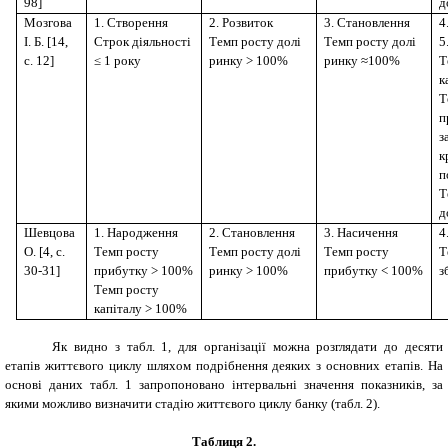
98]
д
Мозгова
1. Створення
2. Розвиток
3. Становлення
4
І. Б. [14,
Строк діяльності
Темп росту долі
Темп росту долі
5
с. 12]
≤ 1 року
ринку > 100%
ринку ≈100%
Т
к
Т
п
з
к
п
Т
д
Шевцова
1. Народження
2. Становлення
3. Насичення
4
О. [4, с.
Темп росту
Темп росту долі
Темп росту
Т
30-31]
прибутку > 100%
ринку > 100%
прибутку < 100%
з
Темп росту
капіталу > 100%
Як видно з табл. 1, для організації можна розглядати до десяти
етапів життєвого циклу шляхом подрібнення деяких з основних етапів. На
основі даних табл. 1 запропоновано інтервальні значення показників, за
якими можливо визначити стадію життєвого циклу банку (табл. 2).
Таблиця 2.