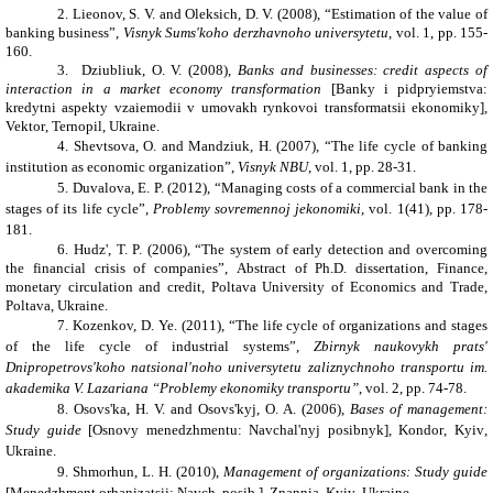
2. Lieonov, S. V.
and
Oleksich, D. V. (2008)
,
“Estimation of the value of
banking business”
,
Visnyk Sums'koho derzhavnoho universytetu
,
vol. 1, pp.
155-
160.
3. Dziubliuk, O. V. (2008)
,
Banks and businesses: credit aspects of
interaction in a market economy transformation
[Banky i pidpryiemstva:
kredytni aspekty vzaiemodii v umovakh rynkovoi transformatsii ekonomiky]
,
Vektor
,
Ternopil
,
Ukraine.
4. Shevtsova, O.
and
Mandziuk, H. (2007)
,
“The life cycle of banking
institution as economic organization”
,
Visnyk NBU
, vol. 1, pp.
28-31
.
5. Duvalova, E. P. (2012)
,
“Managing costs of a commercial bank in the
stages of its life cycle”
,
Problemy sovremennoj jekonomiki
, vol. 1(41), pp.
178-
181
.
6. Hudz'
, T. P. (2006)
,
“
The system of early detection and overcoming
the financial crisis of companies
”
,
Abstract of Ph.D. dissertation, Finance,
monetary circulation and credit,
Poltava University of Economics and Trade,
Poltava, Ukraine.
7. Kozenkov, D. Ye. (2011)
,
“The life cycle of organizations and stages
of the life cycle of industrial systems”
,
Zbirnyk naukovykh prats'
Dnipropetrovs'koho natsional'noho universytetu zaliznychnoho transportu im.
akademika V. Lazariana “Problemy ekonomiky transportu”
, vol. 2, pp.
74-78
.
8. Osovs'ka, H. V.
and
Osovs'kyj, O. A. (2006)
,
Bases of management:
Study guide
[Osnovy menedzhmentu: Navchal'nyj posibnyk]
,
Kondor
,
Kyiv
,
Ukraine.
9. Shmorhun, L. H. (2010)
,
Management of organizations: Study guide
[Menedzhment orhanizatsij: Navch. posib.]
,
Znannia
,
Kyiv
,
Ukraine.