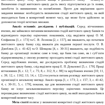
Визначення стадії життєвого циклу дасть змогу підготуватися до їх появи,
запобігти їх виникненню та поглибленню. Проте для вирішення цього
завдання виникає необхідність визначення стадії життєвого циклу, на якій
знаходиться банк в конкретний момент часу, що може бути здійснено за
допомогою теорії нечітких множин.
Аналіз останніх досліджень і публікацій.
Серед вітчизняних
вчених, які займалися питанням визначення стадій життєвого циклу банків та
відповідного переліку оціночних показників, слід виділити праці О. М.
Єпіфанова [1, с. 173] та С. В. Лєонова [2, с. 157], які вважають, що початком
життєвого циклу банку слід вважати рік надання першої послуги. О. В.
Дзюблюк [3, c. 41-42] та О. Шевцова [4, с. 30-31] вважають, що подібність
банку до організації полягає саме в тому, що банк так само, як і суб’єкти
підприємництва, у своєму розвитку проходить певні стадії життєвого циклу.
Серед зарубіжних вчених, які досліджують проблему визначення стадій
життєвого циклу банку, слід виділити праці Е. П. Дувалової [5, с. 179]. Праці
вітчизняних [6, с. 12; 7, с. 75; 8, с. 312; 9, с. 98] та зарубіжних вчених [10; 11,
с. 39; 12, с. 1162; 13; 14, с. 12] стосуються питань розгляду життєвого циклу
організації в загальному вигляді. Аналіз праць [1, с. 173; 2, с. 157; 3, c. 41-42;
4, с. 30-31; 5, с. 179], показав, що для визначення стадії життєвого циклу
банку не існує загальновизнаного переліку оціночних показників. Це
перешкоджає визначенню стадії життєвого циклу, на якій знаходиться банк в
конкретний момент часу.
Мета статті
полягає у визначенні конкретної стадії життєвого циклу