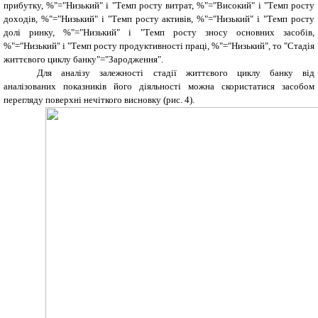
прибутку, %"="Низький" і "Темп росту витрат, %"="Високий" і "Темп росту
доходів, %"="Низький" і "Темп росту активів, %"="Низький" і "Темп росту
долі ринку, %"="Низький" і "Темп росту зносу основних засобів,
%"="Низький" і "Темп росту продуктивності праці, %"="Низький", то "Стадія
життєвого циклу банку"="Зародження".
Для аналізу залежності стадії життєвого циклу банку від
аналізованих показників його діяльності можна скористатися засобом
перегляду поверхні нечіткого висновку (рис. 4).