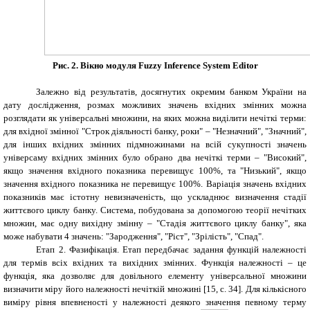
Рис. 2. Вікно модуля Fuzzy Inference System Editor
Залежно від результатів, досягнутих окремим банком України на
дату дослідження, розмах можливих значень вхідних змінних можна
розглядати як універсальні множини, на яких можна виділити нечіткі терми:
для вхідної змінної "Строк діяльності банку, роки" – "Незначний", "Значний",
для інших вхідних змінних підмножинами на всій сукупності значень
універсаму вхідних змінних було обрано два нечіткі терми – "Високий",
якщо значення вхідного показника перевищує 100%, та "Низький", якщо
значення вхідного показника не перевищує 100%. Варіація значень вхідних
показників має істотну невизначеність, що ускладнює визначення стадії
життєвого циклу банку. Система, побудована за допомогою теорії нечітких
множин, має одну вихідну змінну – "Стадія життєвого циклу банку", яка
може набувати 4 значень: "Зародження", "Ріст", "Зрілість", "Спад".
Етап 2. Фазифікація. Етап передбачає задання функцій належності
для термів всіх вхідних та вихідних змінних. Функція належності – це
функція, яка дозволяє для довільного елементу універсальної множини
визначити міру його належності нечіткій множині [15,
c
. 34]. Для кількісного
виміру рівня впевненості у належності деякого значення певному терму