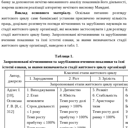
банку за допомогою нечітко-множинного аналізу показників його діяльності,
зокрема шляхом реалізації алгоритму нечіткого висновку Мамдані.
Виклад основного матеріалу.
Оскільки питанню розгляду
життєвого циклу саме банківської установи присвячено незначну кількість
праць, доцільно розглянути погляди вітчизняних та зарубіжних науковців на
стадії життєвого циклу організації, які можливо застосовувати і для розгляду
стадії життєвого циклу банку. Запропоновані вітчизняними та зарубіжними
вченими показники та їхні істотні ознаки, за якими визначаються стадії
життєвого циклу організації, наведено в табл. 1.
Таблиця 1.
Запропоновані вітчизняними та зарубіжними вченими показники та їхні
істотні ознаки, за якими визначаються стадії життєвого циклу організації
Класичні етапи життєвого циклу
Автор,
1. Зародження
2. Ріст
3. Зрілість
джерело
Запропоновані етапи життєвого циклу організац
Адізес І.
1. Виходжування
3. Дитинство
5. Розквіт
8
[10],
2. Етап
4. Юність
6. Стабільність
б
Осовська
немовляти
Темп росту долі
7. Аристокра-
9
Г. В. [8, с.
Строк діяльності
ринку > 100%
тизм
Б
312]
≤ 1 року
Темп росту
Темп росту долі
1
Темп росту
прибутку > 100%
ринку < 100%
Т
прибутку ≤ 100%
Темп росту
в
Темп росту
капіталу > 100%
Т