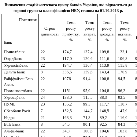
Визначення стадій життєвого циклу банків України, які відносяться до
першої групи за класифікацією НБУ, станом на 01.10.2013 р.
Показники
Темп
Темп
Темп
Темп
Строк
росту
росту
росту
росту
діяльності
прибутку,
витрат,
доходів,
активів,
%
%
%
%
Банк
Приватбанк
22
174,7
137,4
109,8
123,1
Ощадбанк
23
117,0
120,6
111,6
106,8
Укрексімбанк
22
194,7
136,4
113,9
115,8
Дельта Банк
8
335,5
159,6
143,4
170,9
Райффайзен Банк
22
1076
91,4
100,8
94,5
Аваль
Промінвестбанк
22
1151
95,0
104,8
96,2
Укрсоцбанк
24
133,0
115,5
88,3
92,5
ПУМБ
23
155,2
99,5
117,7
110,7
Сбербанк Росії
7
152,5
144,7
148,5
147,9
Надра
21
163,3
71,3
89,2
116,0
ВТБ Банк
8
54,5
90,1
92,5
84,3
Альфа-банк
22
34,3
100,6
104,6
103,8