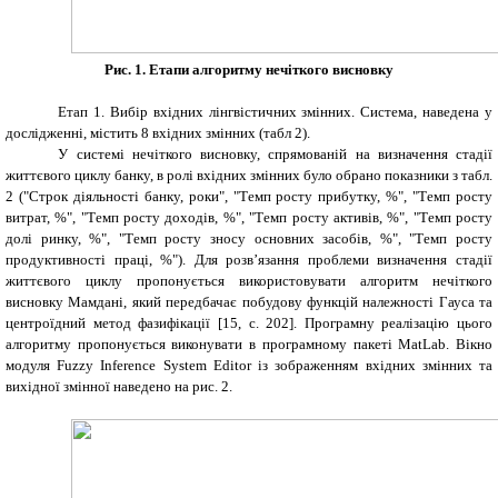
Рис. 1. Етапи алгоритму нечіткого висновку
Етап 1. Вибір вхідних лінгвістичних змінних. Система, наведена у
дослідженні, містить 8 вхідних змінних (табл 2).
У системі нечіткого висновку, спрямованій на визначення стадії
життєвого циклу банку, в ролі вхідних змінних було обрано показники з табл.
2 ("Строк діяльності банку, роки", "Темп росту прибутку, %", "Темп росту
витрат, %", "Темп росту доходів, %", "Темп росту активів, %", "Темп росту
долі ринку, %", "Темп росту зносу основних засобів, %", "Темп росту
продуктивності праці, %"). Для розв’язання проблеми визначення стадії
життєвого циклу пропонується використовувати алгоритм нечіткого
висновку Мамдані, який передбачає побудову функцій належності Гауса та
центроїдний метод фазифікації [15,
c
. 202]. Програмну реалізацію цього
алгоритму пропонується виконувати в програмному пакеті MatLab. Вікно
модуля Fuzzy Inference System Editor із зображенням вхідних змінних та
вихідної змінної наведено на рис. 2.