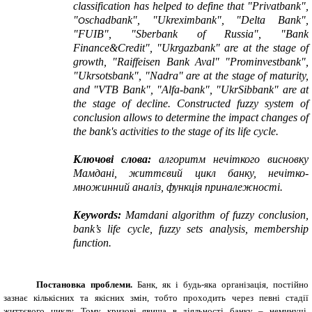
classification has helped to define that "Privatbank",
"
schadbank", "Ukreximbank", "Delta Bank",
O
"FUIB", "Sberbank of Russia", "Bank
Finance&Credit", "Ukrgazbank"
are at the stage of
growth, "Raiffeisen Bank Aval" "Prominvestbank",
"Ukrsotsbank", "Nadra" are at the stage of maturity,
and "VTB Bank", "Alfa-bank", "UkrSibbank" are at
the stage of decline. Constructed fuzzy system of
conclusion allows to determine the impact changes of
the bank's activities to the stage of its life cycle.
Ключові слова:
алгоритм нечіткого висновку
Мамдані
,
життєвий цикл банку, нечітко-
множинний аналіз, функція приналежності.
Keywords:
Mamdani algorithm of fuzzy conclusion,
bank’s life cycle, fuzzy sets analysis, membership
function.
Постановка проблеми.
Банк, як і будь-яка організація, постійно
зазнає кількісних та якісних змін, тобто проходить через певні стадії
життєвого циклу. Тому кризові явища в діяльності банку – неминучі.