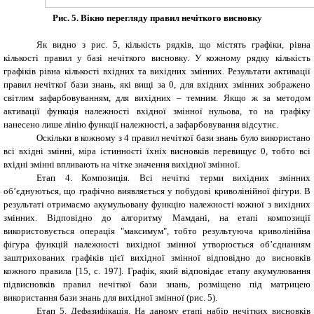
Рис. 5. Вікно перегляду правил нечіткого висновку
Як видно з рис. 5, кількість рядків, що містять графіки, рівна
кількості правил у базі нечіткого висновку. У кожному рядку кількість
графіків рівна кількості вхідних та вихідних змінних. Результати активації
правил нечіткої бази знань, які вищі за 0, для вхідних змінних зображено
світлим зафарбовуванням, для вихідних – темним. Якщо ж за методом
активації функція належності вхідної змінної нульова, то на графіку
нанесено лише лінію функції належності, а зафарбовування відсутнє.
Оскільки в кожному з 4 правил нечіткої бази знань було використано
всі вхідні змінні, міра істинності їхніх висновків перевищує 0, тобто всі
вхідні змінні впливають на чітке значення вихідної змінної.
Етап 4. Композиція. Всі нечіткі терми вихідних змінних
об’єднуються, що графічно виявляється у побудові криволінійної фігури. В
результаті отримаємо акумульовану функцію належності кожної з вихідних
змінних. Відповідно до алгоритму Мамдані, на етапі композиції
використовується операція "максимум", тобто результуюча криволінійна
фігура функцій належності вихідної змінної утворюється об’єднанням
заштрихованих графіків цієї вихідної змінної відповідно до висновків
кожного правила [15,
c
. 197]. Графік, який відповідає етапу акумулювання
підвисновків правил нечіткої бази знань, розміщено під матрицею
використання бази знань для вихідної змінної (рис. 5).
Етап 5. Дефазифікація. На даному етапі набір нечітких висновків