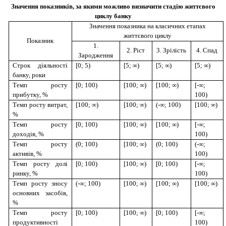
Значення показників, за якими можливо визначити стадію життєвого
циклу банку
Значення показника на класичних етапах
життєвого циклу
Показник
1.
2. Ріст
3. Зрілість
4. Спад
Зародження
Строк діяльності
[0; 5)
[5; ∞)
[5; ∞)
[5; ∞)
банку, роки
Темп росту
[0; 100)
[100; ∞)
[100; ∞)
[-∞;
прибутку, %
100)
Темп росту витрат,
[100; ∞)
[100; ∞)
(-∞; 100)
[100; ∞)
%
Темп росту
[0; 100)
[100; ∞)
[100; ∞)
[-∞;
доходів, %
100)
Темп росту
(0; 100)
[100; ∞)
(0; 100)
(-∞;
активів, %
100)
Темп росту долі
[0; 100)
[100; ∞)
[0; 100)
[-∞;
ринку, %
100)
Темп росту зносу
(-∞; 100)
[100; ∞)
[100; ∞)
[100; ∞)
основних засобів,
%
Темп росту
[0; 100)
[100; ∞)
[0; 100)
[-∞;
продуктивності
100)