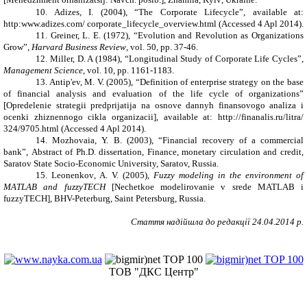
10. Adizes, I. (2004)
,
“The Corporate Lifecycle”, available at:
http:www.adizes.com/ corporate_lifecycle_overview.html
(Accessed 4 Apl 2014)
.
11. Greiner, L. E. (1972)
,
“Evolution and Revolution as Organizations
Grow”
,
Harvard Business Review
, vol. 50, pp.
37-46
.
12. Miller, D. A (1984)
,
“Longitudinal Study of Corporate Life Cycles”
,
Management Science
, vol. 10, pp.
1161-1183.
13. Antip'ev, M. V. (2005)
,
“Definition of enterprise strategy on the base
of financial analysis and evaluation of the life cycle of organizations”
[Opredelenie strategii predprijatija na osnove dannyh finansovogo analiza i
ocenki zhiznennogo cikla organizacii], available at: http://finanalis.ru/litra/
324/9705.html
(Accessed 4 Apl 2014)
.
14. Mozhovaia, Y. B. (2003)
,
“Financial recovery of a commercial
bank”
,
Abstract of Ph.D. dissertation, Finance, monetary circulation and credit,
Saratov State Socio-Economic University,
Saratov,
Russia
.
15. Leonenkov
,
A. V.
(
2005
),
Fuzzy modeling in the environment of
MATLAB and fuzzyTECH
[
Nechetkoe modelirovanie v srede MATLAB
i
fuzzyTECH
],
BHV-Peterburg
,
Saint Petersburg,
Russia
.
Стаття надійшла до редакції
24
.0
4
.2014 р.
ТОВ "ДКС Центр"