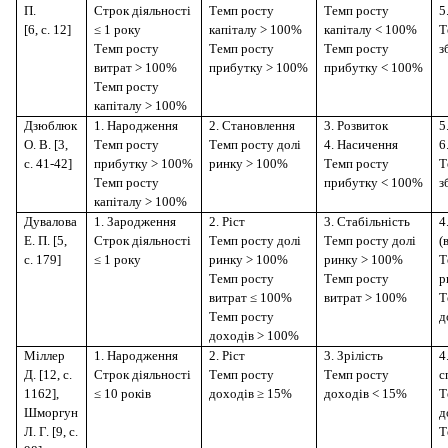
П.
Строк діяльності
Темп росту
Темп росту
5
[6, с. 12]
≤ 1 року
капіталу > 100%
капіталу < 100%
Т
Темп росту
Темп росту
Темп росту
з
витрат > 100%
прибутку > 100%
прибутку < 100%
Темп росту
капіталу > 100%
Дзюблюк
1. Народження
2. Становлення
3. Розвиток
5
О. В. [3,
Темп росту
Темп росту долі
4. Насичення
6
c. 41-42]
прибутку > 100%
ринку > 100%
Темп росту
Т
Темп росту
прибутку < 100%
з
капіталу > 100%
Дувалова
1. Зародження
2. Ріст
3. Стабільність
4
Е. П. [5,
Строк діяльності
Темп росту долі
Темп росту долі
(
с. 179]
≤ 1 року
ринку > 100%
ринку > 100%
Т
Темп росту
Темп росту
р
витрат ≤ 100%
витрат > 100%
Т
Темп росту
д
доходів > 100%
Міллер
1. Народження
2. Ріст
3. Зрілість
4
Д. [12, с.
Строк діяльності
Темп росту
Темп росту
с
1162],
≤ 10 років
доходів ≥ 15%
доходів < 15%
Т
Шморгун
д
Л. Г. [9, с.
Т