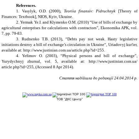
References.
1. Vasylyk, O.D. (2000),
Teoriia finansiv: Pidruchnyk
[Theory of
Finances: Textbook], NIOS, Kyiv, Ukraine.
2. Yermak Ye.I. and Klymenko O.M. (2010) “Use of bills of exchange by
agricultural enterprises for calculations with contractors”, Ekonomika APK, vol.
7, pp. 79-83.
3. Rudnenko T.B. (2013), “Debts pay not weak. Hasty legislative
initiations destroy a bill of exchange’s circulation in Ukraine“, Uriadovyj kur'ier,
available at:
http://www.justinian.соm.uа/аrtісlе.рhр?іd=255.
4. Yefimov O. (2003), “Physical persons and bill of exchange”,
Yurydychnyj zhurnal, vol. 5, available at:
http://www.justinian.соm.uа/
аrtісlе.рhр?іd=255
, (Accessed 8 Apr 2014).
Стаття надійшла до редакції
24
.0
4
.2014 р.
ТОВ "ДКС Центр"