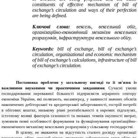
constituents of effective mechanism of bill of
exchange’s circulation and ways of their perfection
are being defined.
Ключові слова:
вексель, вексельний обіг,
організаційно-економічний механізм вексельних
розрахунків, інфраструктура вексельного обігу.
Keywords:
bill of exchange, bill of exchange’s
circulation, organizational and economic mechanism
of bill of exchange’s calculations, infrastructure of bill
of exchange’s circulation.
Постановка проблеми у загальному вигляді та її зв'язок із
важливими науковими чи практичними завданнями
. Сучасні умови
господарювання переважної більшості підприємств аграрного сектору
економіки України, які полягають, насамперед, у наявності значних обсягів
накопичених дебіторської та кредиторської заборгованості, гострій потребі
в обігових коштах, низькому рівні рентабельності в окремих підгалузях,
істотному впливі факторів сезонності та низьких темпів окупності витрат,
зумовили певні особливості формування та функціонування організаційно-
економічного механізму вексельних розрахунків у сільському господарстві.
В цілому, не зважаючи на відсутність сталого досвіду організації
вексельного обігу, низький рівень правового забезпечення умов обігу та