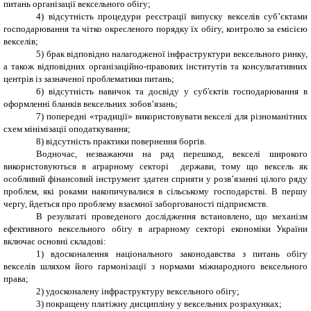
питань організації вексельного обігу;
4) відсутність процедури реєстрації випуску векселів суб’єктами
господарювання та чітко окресленого порядку їх обігу, контролю за емісією
векселів;
5) брак відповідно налагодженої інфраструктури вексельного ринку,
а також відповідних організаційно-правових інститутів та консультативних
центрів із зазначеної проблематики питань;
6) відсутність навичок та досвіду у суб'єктів господарювання в
оформленні бланків вексельних зобов’язань;
7) попередні «традиції» використовувати векселі для різноманітних
схем мінімізації оподаткування;
8) відсутність практики повернення боргів.
Водночас, незважаючи на ряд перешкод, векселі широкого
використовуються в аграрному секторі держави, тому що вексель як
особливий фінансовий інструмент здатен сприяти у розв’язанні цілого ряду
проблем, які роками накопичувалися в сільському господарстві. В першу
чергу, йдеться про проблему взаємної заборгованості підприємств.
В результаті проведеного дослідження встановлено, що механізм
ефективного вексельного обігу в аграрному секторі економіки України
включає основні складові:
1)
вдосконалення національного законодавства з питань обігу
векселів шляхом його гармонізації з нормами міжнародного вексельного
права;
2)
удосконалену інфраструктуру вексельного обігу;
3)
покращену платіжну дисципліну у вексельних розрахунках;