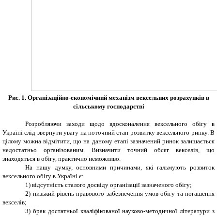
Рис. 1. Організаційно-економічний механізм вексельних розрахунків в
сільському господарстві
Розробляючи заходи щодо вдосконалення вексельного обігу в
Україні слід звернути увагу на поточний стан розвитку вексельного ринку. В
цілому можна відмітити, що на даному етапі зазначений ринок залишається
недостатньо організованим. Визначити точний обсяг векселів, що
знаходяться в обігу, практично неможливо.
На нашу думку, основними причинами, які гальмують розвиток
вексельного обігу в Україні є:
1) відсутність сталого досвіду організації зазначеного обігу;
2) низький рівень правового забезпечення умов обігу та погашення
векселів;
3) брак достатньої кваліфікованої науково-методичної літератури з