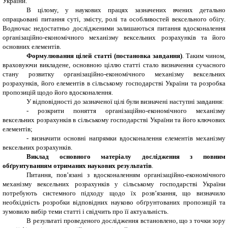
України.
В цілому, у наукових працях зазначених вчених детально
опрацьовані питання суті, змісту, ролі та особливостей вексельного обігу.
Водночас недостатньо дослідженими залишаються питання вдосконалення
організаційно-економічного механізму вексельних розрахунків та його
основних елементів.
Формулювання цілей статті (постановка завдання)
. Таким чином,
враховуючи викладене, основною ціллю статті стало визначення сучасного
стану розвитку організаційно-економічного механізму вексельних
розрахунків, його елементів в сільському господарстві України та розробка
пропозицій щодо його вдосконалення.
У відповідності до зазначеної цілі були визначені наступні завдання:
- розкрити поняття організаційно-економічного механізму
вексельних розрахунків в сільському господарстві України та його ключових
елементів;
- визначити основні напрямки вдосконалення елементів механізму
вексельних розрахунків.
Виклад основного матеріалу дослідження з повним
обґрунтуванням отриманих наукових результатів
.
Питання, пов’язані з вдосконаленням організаційно-економічного
механізму вексельних розрахунків у сільському господарстві України
потребують системного підходу щодо їх розв’язання, що визначило
необхідність розробки відповідних науково обґрунтованих пропозицій та
зумовило вибір теми статті і свідчить про її актуальність.
В результаті проведеного дослідження встановлено, що з точки зору