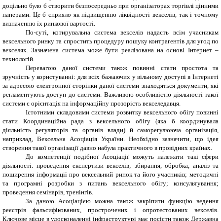
доцільно було б створити безпосередньо при організаторах торгівлі цінними
паперами. Це б сприяло як підвищенню ліквідності векселів, так і точному
визначенню їх ринкової вартості.
По-суті, котирувальна система векселів надасть всім учасникам
вексельного ринку та спростить процедуру пошуку контрагентів для угод по
векселях. Зазначена система може бути реалізована на основі Інтернет –
технологій.
Перевагою даної системи також повинні стати простота та
зручність у користуванні: для всіх бажаючих у вільному доступі в Інтернеті
за адресою електронної сторінки даної системи знаходяться документи, які
регламентують доступ до системи. Важливою особливістю діяльності такої
системи є орієнтація на інформаційну прозорість векселедавця.
Істотними складовими системи розвитку вексельного обігу повинні
стати Координаційна рада з вексельного обігу (яка б координувала
діяльність регуляторів та органів влади) й саморегулююча організація,
наприклад, Вексельна Асоціація України. Необхідно зазначити, що ідея
створення такої організації давно набула практичного в провідних країнах.
До компетенції подібної Асоціації можуть належати такі сфери
діяльності: проведення експертизи векселів; збирання, обробка, аналіз та
поширення інформації про вексельний ринок та його учасників; методичні
та програмні розробки з питань вексельного обігу; консультування;
проведення семінарів, тренінгів.
За даною Асоціацією можна також закріпити функцію ведення
реєстрів фальсифікованих, прострочених і опротестованих векселів.
Ключове місце в удосконаленні інфраструктурі має посісти також Державна