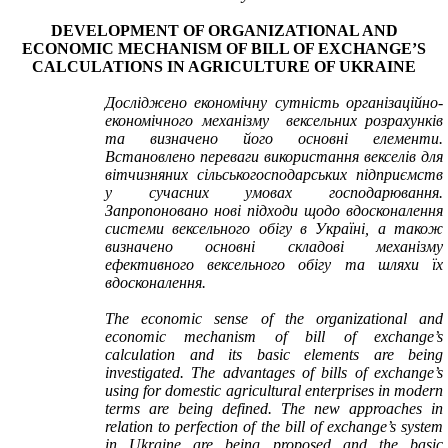
DEVELOPMENT OF ORGANIZATIONAL AND
ECONOMIC MECHANISM OF BILL OF EXCHANGE’S
CALCULATIONS IN AGRICULTURE OF UKRAINE
Досліджено економічну сутність організаційно-
економічного механізму вексельних розрахунків
та визначено його основні елементи.
Встановлено переваги використання векселів для
вітчизняних сільськогосподарських підприємств
у сучасних умовах господарювання.
Запропоновано нові підходи щодо вдосконалення
системи вексельного обігу в Україні, а також
визначено основні складові механізму
ефективного вексельного обігу та шляхи їх
вдосконалення.
The economic sense of the organizational and
economic mechanism of bill of exchange’s
calculation and its basic elements are being
investigated. The advantages of bills of exchange’s
using for domestic agricultural enterprises in modern
terms are being defined. The new approaches in
relation to perfection of the bill of exchange’s system
in Ukraine are being proposed and the basic