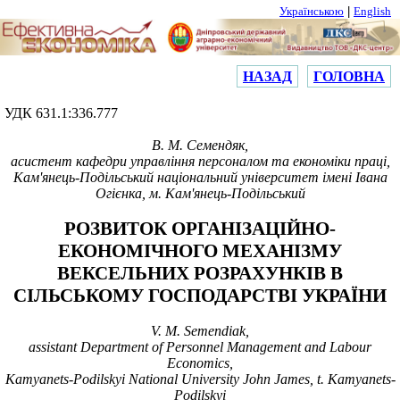
|
Українською
English
НАЗАД
ГОЛОВНА
УДК
631.1:336.777
В. М. Семендяк,
асистент кафедри управління персоналом та економіки
праці
,
Кам'янець-Подільський національний університет імені Івана
Огієнка, м. Кам'янець-Подільський
РОЗВИТОК ОРГАНІЗАЦІЙНО-
ЕКОНОМІЧНОГО МЕХАНІЗМУ
ВЕКСЕЛЬНИХ РОЗРАХУНКІВ В
СІЛЬСЬКОМУ ГОСПОДАРСТВІ УКРАЇНИ
V. M. Semendiak,
assistant Department of Personnel Management and Labour
Economics,
Kamyanets-Podilskyi National University John James, t.
Kamyanets-
Podilskyi