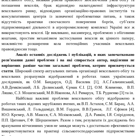
погашення векселів, брак відповідно налагодженої інфраструктури
вексельного ринку, відповідних організаційно-правових інститутів та
консультативних центрів із зазначеної проблематики питань, а також
відсутність практики своєчасного повернення боргів, суб’єкти
підприємницької діяльності в агропромисловому комплексі Україні все ж
використовують векселі. Це викликано, насамперед, проблемою з обіговими
коштами, простим механізмом застосування
векселя як цінного паперу,
можливістю розширення кола потенційних учасників вексельних
правовідносин тощо.
Аналіз останніх досліджень і публікацій, в яких започатковано
розв’язання даної проблеми і на які спирається автор, виділення не
вирішених раніше частин загальної проблеми, котрим присвячується
стаття
. Широкий спектр актуальних питань організації вексельного обігу та
вексельних розрахунків відображений в роботах таких українських
дослідників, як О.М. Бандарук, О.Д. Василик [1], А.С.Гальчинський,
А.В.Демківський, Л.Б. Долинський, Єрмак Є.І. [2], О.М. Клименко, В.П.
Ляшко, С.З. Мошенський, М.В.Ніконова, А.І. Римарук, Т.Б. Рудненко [3] та ін.
Найбільш важливі проблеми вексельного обігу відображено в
роботах таких відомих зарубіжних вчених, як В.П. Астахов, С.М. Барац, А.А.
Вишневський, Л. Гольдшмідт, В.М. Гордон, В.В.Грачов, Л.Г. Єфімов [4],
Ю.О. Кремер, А.В. Макєєв, Є.А. Мізіковський, Д.А. Равкін, І.Я. Спірідонов,
П.П. Цитович, Г.Ф. Шершеневич. Разом з тим, результати їх досліджень без
врахування вітчизняних умов не завжди можуть з достатньою ефективністю
використовуватися на практиці сільськогосподарськими підприємствами