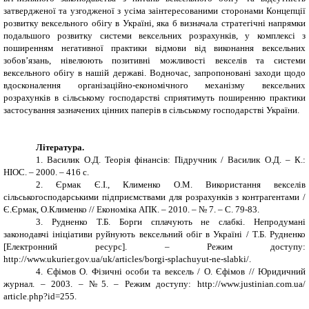
затвердженої та узгодженої з усіма заінтересованими сторонами Концепції
розвитку вексельного обігу в Україні, яка б визначала стратегічні напрямки
подальшого розвитку системи вексельних розрахунків, у комплексі з
поширенням негативної практики відмови від виконання вексельних
зобов’язань, нівелюють позитивні можливості векселів та системи
вексельного обігу в нашій державі. Водночас, запропоновані заходи щодо
вдосконалення організаційно-економічного механізму вексельних
розрахунків в сільському господарстві сприятимуть поширенню практики
застосування зазначених цінних паперів в сільському господарстві України.
Література.
1. Василик О.Д. Теорія фінансів: Підручник / Василик О.Д. – К.:
НІОС. – 2000. – 416 с.
2. Єрмак Є.І., Клименко О.М. Використання векселів
сільськогосподарськими підприємствами для розрахунків з контрагентами /
Є.Єрмак, О.Клименко // Економіка АПК. – 2010. – № 7. – С. 79-83.
3. Рудненко Т.Б.
Борги сплачують не слабкі. Непродумані
законодавчі ініціативи руйнують вексельний обіг в Україні / Т.
Б.
Рудненко
[Електронний ресурс]. – Режим доступу:
http://www.ukurier.gov.ua/uk/articles/borgi-splachuyut-ne-slabki/.
4
. Єфімов О. Фізичні особи та вексель
/ О. Єфімов
// Юридичний
журнал. – 2003. – №5. – Режим доступу: http://www.justinian.соm.uа/
аrtісlе.рhр?іd=255.