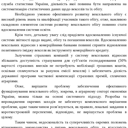
служба статистики України, діяльність якої повинна бути направлена на
систематизацію статистичних даних щодо векселів та їх обігу.
Необхідною умовою ефективного розвитку вексельного обігу є
високий рівень знань та кваліфікації учасників такого обігу, отже, важливою
складовою елементом системи розвитку вексельного обігу повинно стати
вдосконалення системи освіти.
Крім того, детальну увагу слід приділити вдосконаленню існуючої
системи звітності щодо видачі, обігу та погашення векселів. Вдосконаленню
вексельних відносин з комерційними банками повинні сприяти відновлення
позитивного іміджу векселя як інструменту комерційного кредиту.
Залучення страхових компаній у систему вексельних відносин
збільшить доступність страхування для суб’єктів господарювання (50%
вартості страхових внесків не потребують мобілізації грошових коштів,
оскільки сплачуються за рахунок емісії векселя) і забезпечить дієвість
державної програми часткової компенсації страхових премій, сплачених
аграріями.
Отже, вирішити проблему забезпечення ефективного
функціонування вексельного обігу, зокрема, в аграрному секторі економіки
України, можна тільки на основі системного підходу. Розробка та
впровадження окремих заходів не забезпечує комплексного вирішення
проблеми, адже таким чином розв’язуються, як правило, локальні завдання в
короткостроковій перспективі, відповідно, не вирішується проблема в
цілому.
Таким чином, недосконалість та суперечливість окремих положень
вітчизняного законодавства з питань вексельного обігу та відсутність