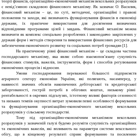
теорії фінансів, організаційно-економічний механізм вексельних розрахунків
є невід’ємною складовою фінансового механізму. Як зазначає О. Василик,
фінансовий механізм – це, по суті, методичні, організаційні і правові
положення та заходи, які визначають функціонування фінансів в економіці
держави, їх практичне використання для досягнення визначених
відповідними програмами цілей і завдань. Фінансовий механізм можна
визначити як комплекс спеціально розроблених і законодавчо закріплених у
державі форм і методів створення та використання фінансових ресурсів для
забезпечення економічного розвитку та соціальних потреб громадян [1].
На практичному рівні
фінансовий механізм – це складова частина
господарського механізму, яка являє собою взаємопов’язану сукупність
фінансових стимулів, важелів, інструментів, форм і способів регулювання
економічних процесів і відносин.
Умови господарювання переважної більшості підприємств
аграрного сектору економіки України, які полягають, насамперед, у
наявності значних обсягів накопичених дебіторської та кредиторської
заборгованості, гострій потребі в обігових коштах, низькому рівні
рентабельності в окремих підгалузях, істотному впливі факторів сезонності
та низьких темпів окупності витрат зумовили певні особливості формування
та функціонування організаційно-економічного механізму вексельних
розрахунків у сільському господарстві.
Тому під організаційно-економічним механізмом вексельних
розрахунків у зазначеній галузі будемо розуміти сукупність організаційних
та економічних важелів, які впливають на параметри системи вексельного
обігу, що в кінцевому результаті сприяє формуванню та посиленню