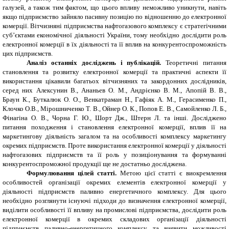
галузей, а також тим фактом, що цього впливу неможливо уникнути, навіть
якщо підприємство зайняло пасивну позицію по відношенню до електронної
комерції. Вітчизняні підприємства нафтогазового комплексу є стратегічними
суб’єктами економічної діяльності України, тому необхідно дослідити роль
електронної комерції в їх діяльності та її вплив на конкурентоспроможність
цих підприємств.
Аналіз останніх досліджень і публікацій.
Теоретичні питання
становлення та розвитку електронної комерції та практичні аспекти її
використання цікавили багатьох вітчизняних та закордонних дослідників,
серед них Алексунин
В., Ананьев
О.
М., Андрієнко
В.
М., Апопій
В.
В.,
Браун
К., Буткалюк
О.
О., Венкатраман
Н., Гафіяк
А.
М., Герасименко
П.,
Клочко О.В., Мірошниченко Т. В., Ойнер
О.
К., Попов
Е.
В., Самойленко
Л.
Б.,
Фінагіна
О.
В., Чорна
Г.
Ю., Шорт
Дж., Штерн
Л. та інші.
Досліджено
питан
ня походження і становлення електронної комерції, вплив її на
маркетингову діяльність загалом та на особливості комплексу маркетингу
окремих підприємств.
Проте використання електронної комерції у діяльності
нафтогазових підприємств та її роль у позиціонування та формуванні
конкурентоспроможної продукції ще не достатньо досліджена.
Ф
ормулювання цілей статті
.
Метою цієї статті є виокремлення
особливостей організації окремих елементів електронної комерції у
діяльності підприємств паливно енергетичного комплексу. Для цього
необхідно розглянути існуючі підходи до визначення електронної комерції,
виділити особливості її впливу на промислові підприємства, дослідити роль
електронної комерції в окремих складових організації діяльності
підприємств паливно-енергетичного комплексу та виявити можливості