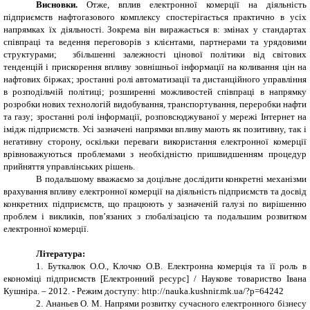
Висновки.
Отже, вплив електронної комерції на діяльність
підприємств нафтогазового комплексу спостерігається практично в усіх
напрямках їх діяльності. Зокрема він виражається в: змінах у стандартах
співпраці та ведення переговорів з клієнтами, партнерами та урядовими
структурами; збільшенні залежності цінової політики від світових
тенденцій і прискорення впливу зовнішньої інформації на коливання цін на
нафтових біржах; зростанні ролі автоматизації та дистанційного управління
в розподільчій політиці; розширенні можливостей співпраці в напрямку
розробки нових технологій видобування, транспортування, переробки нафти
та газу; зростанні ролі інформації, розповсюджуваної у мережі Інтернет на
імідж підприємств. Усі зазначені напрямки впливу мають як позитивну, так і
негативну сторону, оскільки переваги використання електронної комерції
врівноважуються проблемами з необхідністю пришвидшенням процедур
прийняття управлінських рішень.
В подальшому вважаємо за доцільне дослідити конкретні механізми
врахування впливу електронної комерції на діяльність підприємств та досвід
конкретних підприємств, що працюють у зазначеній галузі по вирішенню
проблем і викликів, пов’язаних з глобалізацією та подальшим розвитком
електронної комерції.
Література:
1.
Буткалюк О.О., Клочко О.В. Електронна комерція та її роль в
економіці підприємств [Електронний ресурс] /
Наукове товариство Івана
Кушніра. –
2012. - Режим доступу: http://nauka.kushnir.mk.ua/?p=64242
2.
Ананьев О. М. Напрями розвитку сучасного електронного бізнесу