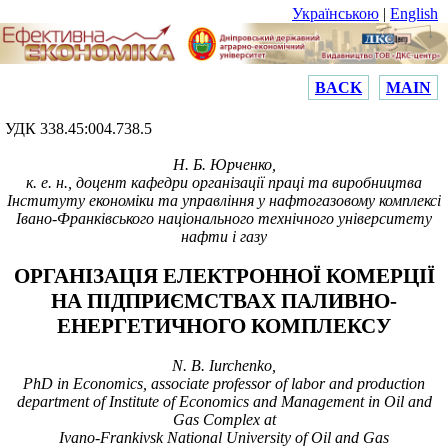
Українською
|
English
BACK
MAIN
УДК 338.45:004.738.5
Н. Б. Юрченко,
к. е. н.,
доцент кафедри організації праці та виробництва
Інституту економіки та управління у нафтогазовому комплексі
Івано-Франківського національного технічного університету
нафти і газу
ОРГАНІЗАЦІЯ ЕЛЕКТРОННОЇ КОМЕРЦІЇ
НА ПІДПРИЄМСТВАХ ПАЛИВНО-
ЕНЕРГЕТИЧНОГО КОМПЛЕКСУ
N
.
B
.
Iurchenko
,
PhD in Economics, associate professor of labor and production
department of Institute of Economics and Management in Oil and
Gas Complex at
Ivano-Frankivsk
National University
of Oil and Gas