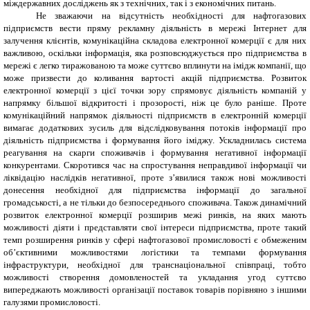
міждержавних досліджень як з технічних, так і з економічних питань.
Не зважаючи на відсутність необхідності для нафтогазових
підприємств вести пряму рекламну діяльність в мережі Інтернет для
залучення клієнтів, комунікаційна складова електронної комерції є для них
важливою, оскільки інформація, яка розповсюджується про підприємства в
мережі є легко тиражованою та може суттєво вплинути на імідж компанії, що
може призвести до коливання вартості акцій підприємства. Розвиток
електронної комерції з цієї точки зору спрямовує діяльність компаній у
напрямку більшої відкритості і прозорості, ніж це було раніше. Проте
комунікаційний напрямок діяльності підприємств в електронній комерції
вимагає додаткових зусиль для відслідковування потоків інформації про
діяльність підприємства і формування його іміджу. Ускладнилась система
реагування на скарги споживачів і формування негативної інформації
конкурентами. Скоротився час на спростування неправдивої інформації чи
ліквідацію наслідків негативної, проте з’явилися також нові можливості
донесення необхідної для підприємства інформації до загальної
громадськості, а не тільки до безпосереднього споживача. Також динамічний
розвиток електронної комерції розширив межі ринків, на яких мають
можливості діяти і представляти свої інтереси підприємства, проте такий
темп розширення ринків у сфері нафтогазової промисловості є обмеженим
об’єктивними можливостями логістики та темпами формування
інфраструктури, необхідної для транснаціональної співпраці, тобто
можливості створення домовленостей та укладання угод суттєво
випереджають можливості організації поставок товарів порівняно з іншими
галузями промисловості.