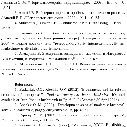
/ Ананьев О. М. // Торгівля, комерція, підприємництво. – 2003. – Вип. 6. – С.
48-51.
3.
Апопій В. В. Інтернет-торгівля: проблеми і перспективи розвитку
/ Апопій В. В. // Регіональна економіка. – 2003. – № 1. – С. 25.
4.
Summer A., Dunkan Gr. E-Commerce // NYH Publishing. – 1999. –
263 p.
5.
Самойленко Л. Б. Вплив інтернет-технологій на маркетингову
діяльність підприємства [Електронний ресурс] / Передовик пропаганды. –
2004. –
Режим доступу: http://peredovik.org/vpliv_internettehnologiiy_na_
marketingovu_diyalnist_pidpriemstva.html
6.
Алексунин В. Электронная коммерция и маркетинг в Интернете /
о
В. Алексунин, В. Родигина. – М.: Дашков и К
, 2005. – 216 с.
7.
Мірошніченко Т. В., Чорна Г. Ю. Вплив та роль логістики в
розвитку електронної комерції в Україні / Економіка і управління. – 2013 р. -
№ 5. – С. 59-62.
References:
1.
Butkaliuk O.O., Klochko O.V. (2012),
“
E-commerce and its role in
economy of enterprises”,
Naukove tovarystvo Ivana Kushnira,
[Online],
available at: http://nauka.kushnir.mk.ua/?p=64242 (Accessed 30 April 2014).
2.
Anan'ev O. M. (2003), “
Development areas
of
modern e
-
business
”,
Torhivlia, komertsiia, pidpryiemnytstvo
,
vol
. 6,
pp
. 48-51.
3.
Apopij V. V. (2003),
“
E-
commerce:
problems and prospects”,
Rehional'na ekonomika
,
vol
1,
pp
. 25.
NYH Publishing
4.
Summer A., Dunkan Gr.
(1999),
E-Commerce
,
,