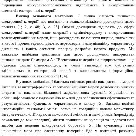
підвищення конкурентоспроможності підприємств з використанням
елементів електронної комерції.
В
иклад основного матеріалу
.
Є значна кількість визначень
електронної комерції, що пов’язано з великою кількістю досліджень цього
поняття [1; 2, с. 48; 3, с. 25]. Окремі дослідники відносять до сфери
електронної комерції лише операції з купівлі-продажу з використанням
телекомунікаційних мереж, інші розглядають це поняття ширше, включаючи
в нього і процес ведення ділових переговорів, і комунікаційну маркетингову
діяльність і навіть елементи процесу розробки нового продукту. Ми
вважаємо найбільш доцільним для цього дослідження використати
визначення дане Саммером А.: “Електронна комерція на підприємствах – це
будь-яка форма бізнес-процесу, в якому взаємодія між суб’єктами
здійснюється в електронний спосіб з використанням інформаційно-
телекомунікаційних технологій” [1; 4].
В умовах глобалізації багатьох світових ринків використання мережі
Інтернет та внтутріфірмових телекомунікаційних мереж дозволяють знизити
витрати на виконання більшості маркетингових функцій. Управління та
обмін інформацією є надзвичайно важливі для забезпечення ефективності та
результативності будь-якого маркетингового каналу [5]. Загалом новітні
інформаційні технології мають вплив на традиційні канали маркетингу.
Інтернет-технології надають можливості змінювати межі ринків (перехід від
локальних до міжнародних), міняти принципи конкуренції та надавати нові
засоби для ведення конкурентної боротьби [5]. На сучасному етапі
найчастіше мова про електронну комерцію йде у контексті розвитку