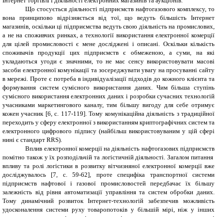
Інтернет торгівлі і діяльності електронних магазинів та аукціонів.
Що стосується діяльності підприємств нафтогазового комплексу, то
вона принципово відрізняється від тої, що ведуть більшість Інтернет
магазинів, оскільки ці підприємства ведуть свою діяльність на промислових,
а не на споживчих ринках, а технології використання електронної комерції
для цілей промисловості є мене досліджені і описані. Оскільки кількість
споживачів продукції цих підприємств є обмеженою, а суми, на які
укладаються угоди є значними, то не має сенсу використовувати масові
засоби електронної комунікації та зосереджувати увагу на просуванні сайту
в мережі. Проте є потреба в індивідуалізації підходів до кожного клієнта та
формування систем сумісного використання даних. Чим більша ступінь
сумісного використання електронних даних і розробки сучасних технологій
учасниками маркетингового каналу, тим більшу вигоду для себе отримує
кожен учасник [6, с. 117-119]. Тому комунікаційна діяльність з традиційної
переходить у сферу електронної з використанням криптографічних систем та
електронного цифрового підпису (найбільш використовуваним у цій сфері
нині є стандарт RRS).
Вплив електронної комерції на діяльність нафтогазових підприємств
помітно також у їх розподільчій та логістичній діяльності. Загалом питання
впливу та ролі логістики в розвитку вітчизняної електронної комерції вже
досліджувалось [7, с. 59-62], проте специфіка транспортної системи
підприємств нафтової і газової промисловостей передбачає їх більшу
залежність від рівня автоматизації управління та систем обробки даних.
Тому динамічний розвиток Інтернет-технологій забезпечив можливість
удосконалення системи руху товаропотоків у більшій мірі, ніж у інших