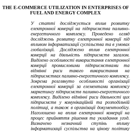
THE E-COMMERCE UTILIZATION IN ENTERPRISES OF
FUEL AND ENERGY COMPLEX
У статті досліджується вплив розвитку
електронної комерції на підприємства паливно-
енергетичного комплексу. Проведено огляд
досліджень розвитку електронної комерції під
впливом інформатизації суспільства та в умовах
глобалізації. Досліджено вплив електронної
комерції на діяльність підприємств загалом.
Виділено особливості використання електронної
комерції промисловими підприємствами та
відмінні риси такого використання на
підприємствах паливно-енергетичного комплексу.
Зокрема розглянуто особливості організації
електронної комерції за елементами
комплексу
маркетингу
підприємств паливно-енергетичного
комплексу. Виділено відмінні риси діяльності цих
підприємств у комунікаційній та розподільчій
політиці, а також в організації документообігу.
Наголошено на вплив електронної комерції на
процес прийняття рішення та укладання угод.
Визначено незначний ступінь впливу
інформатизації суспільства на цінову політику