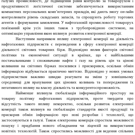
галузях промисловості, де підвищення рівня контролю за товарорухом і
продуктивності логістичної системи забезпечуються використанням
компактних персональних комп’ютерних приладів, які дають змогу он-лайн
контролювати рівень складських запасів, та спрощують роботу торгових
агентів з формування замовлення. У нафтогазовій промисловості товарорух
пов'язаний крім усіх інших також з трубопровідною системою, на
оптимізацію управління якою вплинув розвиток електронної комерції.
Наступним напрямком впливу електронної комерції на діяльність
нафтогазових підприємств є переведення в сферу електронної комерції
діяльності світових товарних бірж. Відповідно вплив факторів світової
політики та економічної ситуації в країнах, що є найбільшими
постачальниками і споживачами нафти і газу на рівень цін та цінові
коливання на світових біржах посилився і прискорився, оскільки обмін
інформацією відбувається практично миттєво. Відповідно у нових умовах
підприємствам важливо швидко реагувати на зміни у зовнішньому
середовищі для врахування цих цінових коливань та попередження їх
негативного впливу на власну діяльність та конкурентоспроможність.
Найменше вплинула глобалізація інформаційного простору на
товарну політику нафтогазових підприємств, проте твердити про
відсутність такого впливу некоректно, оскільки розвиток електронної
комерції також вплинув на глобалізацію стандартів якості продукції та
прискорив обмін інформацією про нові розробки і технології, що
застосовуються в галузі. Також електронна комерція спростила можливості
пошуку і придбання нового обладнання чи ліцензій на використання
новітніх технологій. Також спростились можливості для ведення спільних