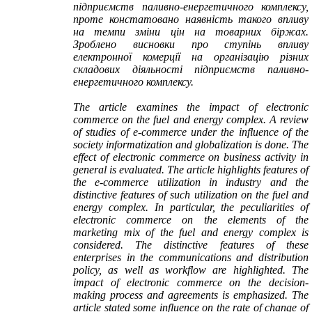
підприємств паливно-енергетичного комплексу,
проте констатовано наявність такого впливу
на темпи зміни цін на товарних біржах.
Зроблено висновки про ступінь впливу
електронної комерції на організацію різних
складових діяльності підприємств паливно-
енергетичного комплексу.
The article examines the impact of electronic
commerce on the fuel and energy complex. A review
of studies of e-commerce under the influence of the
society
informatization
and globalization
is done
. The
effect of electronic commerce on business activity in
general is evaluated. The article highlights features of
the e-commerce utilization in industry and the
distinctive features of such utilization on the fuel and
energy complex. In particular, the peculiarities of
electronic commerce on the elements of the
marketing mix of the fuel and energy complex is
considered
. The distinctive features of these
enterprises in the communications and distribution
policy, as well as workflow are highlighted. The
impact of electronic commerce on the decision-
making process and agreements is
emphasized
. The
article stated some influence on the rate of change of