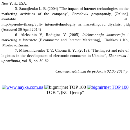
New York, USA.
5.
Samojlenko L. B. (
2004
)
“
The impact
of Internet technologies
on the
marketing
activities of the company”,
Peredovik propagandy
,
[Online],
available at:
http://peredovik.org/vpliv_internettehnologiiy_na_marketingovu_diyalnist_pid
(Accessed
30 April 2014
)
6.
Aleksunin V., Rodigina V. (2005)
Jelektronnaja kommercija i
marketing v Internete
[E-commerce and Internet Marketing]
, Dashkov i Ko,
Moskow, Russia.
7.
Miroshnichenko T. V., Chorna H. Yu. (2013),
“
The impact and role of
logistics in the development of electronic commerce in Ukraine
”
,
Ekonomika i
upravlinnia
,
vol
. 5,
pp
. 59-62.
Стаття надійшла до редакції 02.05.2014 р.
ТОВ "ДКС Центр"