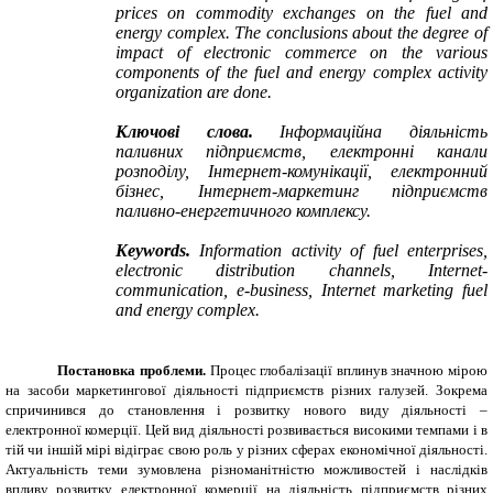
prices on commodity exchanges on the fuel and
energy complex. The conclusions about the degree of
impact of electronic commerce on the various
components of the fuel and energy complex activity
organization are done.
Ключові слова.
Інформаційна діяльність
паливних підприємств, електронні канали
розподілу, Інтернет-комунікації, електронний
бізнес, Інтернет-маркетинг підприємств
паливно-енергетичного комплексу.
Keywords.
Information activity of fuel enterprises,
electronic distribution channels, Internet-
communication, e-business, Internet marketing fuel
and energy complex.
Постановка проблеми.
Процес глобалізації вплинув значною мірою
на засоби маркетингової діяльності підприємств різних галузей. Зокрема
спричинився до становлення і розвитку нового виду діяльності –
електронної комерції. Цей вид діяльності розвивається високими темпами і в
тій чи іншій мірі відіграє свою роль у різних сферах економічної діяльності.
Актуальність теми зумовлена різноманітністю можливостей і наслідків
впливу розвитку електронної комерції на діяльність підприємств різних