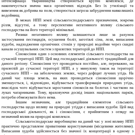
інтенсифікації тваринництва створюються крупні комплекси, де
накопичується значна маса органічних відходів. Без їх утилізації та
вивезення як добрива на поля, створюється загроза забруднення навколишніх
водоймищ.
В межах НПП землі сільськогосподарського призначення, зокрема
рілля, відсутні, а тому перспективи негативного впливу сільського
господарства на його території мінімальні.
Ризики негативного впливу залишаються лише за рахунок
застосування пестицидів, осушення боліт, заготівлі сіна, лози, випасання
худоби, надходження органічних стоків у природні водойми через скидні
канали осушувальних систем з прилеглих територій до НПП.
Сінокосіння один з основних елементів сільського господарства на
сучасній території НПП. Цей вид господарської діяльності традиційний для
даного регіону. Сінокосіння тут проводиться постійно, але, переважно, на
прилеглій до сучасної території НПП, а у минулому також на території
сучасного НПП – на заболочених землях, через дефіцит лучних угідь. На
даний час площа земель, на яких проводиться сінокосіння щорічно
зменшується, і, відповідно, відбувається трансформація природних угідь,
внаслідок чого відбувається заростання сінокосів на болотах і частково на
луках чагарниками. Тому, враховуючи досвід інших національних парків,
потреби обмежувати його нема.
Іншим незначним, але традиційним елементом сільського
господарства щодо впливу на природні угіддя є випасання худоби. Цей вид
господарської діяльності, як і сінокосіння, є прийнятним з огляду на
незначний вплив на природні комплекси.
Сільськогосподарське виробництво на даний час у зоні впливу НПП
практично представлене приватними користувачами (місцевими жителями).
Випасання худоби здійснюється без значної їх концентрації в одному з