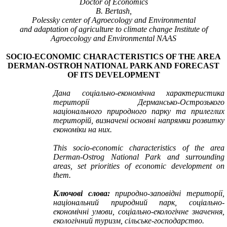
Doctor of Economics
B. Bertash,
Polessky center of Agroecology and Environmental
and adaptation of agriculture to climate change Institute of
Agroecology and Environmental NAAS
SOCIO-ECONOMIC CHARACTERISTICS OF THE AREA
DERMAN-OSTROH NATIONAL PARK AND FORECAST
OF ITS DEVELOPMENT
Дана соціально-економічна характеристика
території Дермансько-Острозького
національного природного парку та прилеглих
територій, визначені основні напрямки розвитку
економіки на них.
This socio-economic characteristics of the area
Derman-Ostrog National Park and surrounding
areas, set priorities of economic development on
them.
Ключові слова:
природно-заповідні території,
національний природний парк, соціально-
економічні умови, соціально-екологічне значення,
екологічний туризм, сільське-господарство.