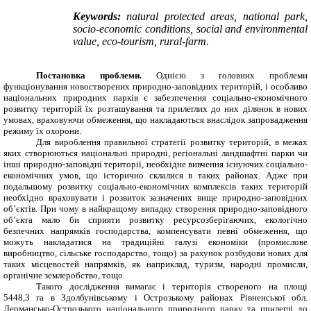
Keywords:
natural protected areas, national park,
socio-economic conditions, social and environmental
value, eco-tourism, rural-farm.
Постановка проблеми.
Однією з головних проблеми
функціонування новостворених природно-заповідних територій, і особливо
національних природних парків є забезпечення соціально-економічного
розвитку територій їх розташування та прилеглих до них ділянок в нових
умовах, враховуючи обмеження, що накладаються внаслідок запровадження
режиму їх охорони.
Для вироблення правильної стратегії розвитку територій, в межах
яких створюються національні природні, регіональні ландшафтні парки чи
інші природно-заповідні території, необхідне вивчення існуючих соціально-
економічних умов, що історично склалися в таких районах. Адже при
подальшому розвитку соціально-економічних комплексів таких територій
необхідно враховувати і розвиток зазначених вище природно-заповідних
об’єктів. При чому в найкращому випадку створення природно-заповідного
об’єкта мало би сприяти розвитку ресурсозберігаючих, екологічно
безпечних напрямків господарства, компенсувати певні обмеження, що
можуть накладатися на традиційні галузі економіки (промислове
виробництво, сільське господарство, тощо) за рахунок розбудови нових для
таких місцевостей напрямків, як наприклад, туризм, народні промисли,
органічне землеробство, тощо.
Такого дослідження вимагає і територія створеного на площі
5448,3 га в Здолбунівському і Острозькому районах Рівненської обл.
Дермансько-Острозького національного природного парку та прилеглі до