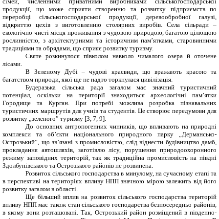
сімей, численними приватними виробниками сільськогосподарської
продукції, що може сприяти створенню та розвитку підприємств по
переробці сільськогосподарської продукції, деревообробної галузі,
відкриттю цехів з виготовленню столярних виробів. Села сільради –
екологічно чисті місця проживання з чудовою природою, багатою цілющою
рослинністю, з архітектурними та історичним пам’ятками, старовинними
традиціями та обрядами, що сприяє розвитку туризму.
Святе розкинулося півколом навколо чималого озера й оточене
лісами.
В Зеленому Дубі – чудові краєвиди, що вражають красою та
багатством природи, якої ще не надто торкнулася цивілізація.
Будеразька сільська рада загалом має значний туристичний
потенціал, оскільки на території знаходиться археологічні пам’ятки
Городище та Курган. При потребі можлива розробка пізнавальних
туристичних маршрутів для учнів та студентів. Це створює передумови для
розвитку „зеленого” туризму [3, 7, 9].
До основних антропогенних чинників, що впливають на природні
комплекси та об’єкти національного природного парку „Дермансько-
Острозький”, що зв’язані з промисловістю, слід віднести будівництво дамб,
прокладання автошляхів, заготівлю лісу, порушення природоохоронного
режиму заповідних територій, так як традиційна промисловість на півдні
Здолбунівського та Острозького районів не розвинена.
Розвиток сільського господарства в минулому, на сучасному етапі та
в перспективі на територіях впливу НПП значною мірою залежить від його
розвитку загалом в області.
Ще більший вплив на розвиток сільського господарства територій
впливу НПП має також стан сільського господарства безпосередньо районів,
в якому вони розташовані. Так, Острозький район розміщений в південно-