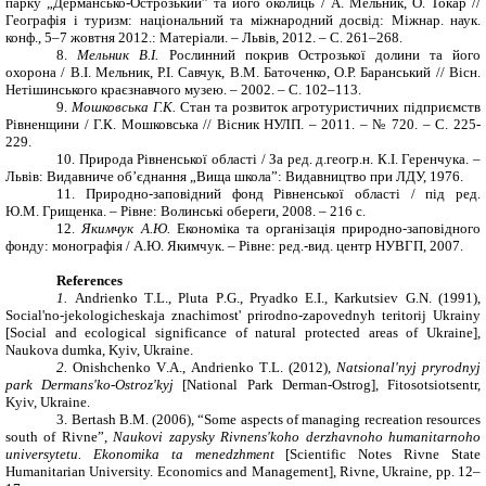
парку „Дермансько-Острозький” та його околиць / А. Мельник, О. Токар //
Географія і туризм: національний та міжнародний досвід: Міжнар. наук.
конф., 5–7 жовтня 2012.: Матеріали. – Львів, 2012. – С. 261–268.
8.
Мельник В.І.
Рослинний покрив Острозької долини та його
охорона / В.І. Мельник, Р.І. Савчук, В.М. Баточенко, О.Р. Баранський // Вісн.
Нетішинського краєзнавчого музею. – 2002. – С. 102–113.
9.
Мошковська Г.К.
Стан та розвиток агротуристичних підприємств
Рівненщини / Г.К. Мошковська // Вісник НУЛП. – 2011. – № 720. – С. 225-
229.
10.
Природа Рівненської області / За ред. д.геогр.н. К.І. Геренчука. –
Львів: Видавниче об’єднання „Вища школа”: Видавництво при ЛДУ, 1976.
11.
Природно-заповідний фонд Рівненської області / під ред.
Ю.М. Грищенка. – Рівне: Волинські обереги, 2008. – 216 с.
12.
Якимчук А.Ю.
Економіка та організація природно-заповідного
фонду: монографія / А.Ю. Якимчук. – Рівне: ред.-вид. центр НУВГП, 2007.
References
1.
Andrienko T
.
L
.
, Pluta
P
.
G
.
, Pryadko
E
.
I
.
, Karkutsiev
G
.
N
. (1991),
Social'no-jekologicheskaja znachimost' prirodno-zapovednyh teritorij Ukrainy
[Social and ecological significance of natural protected areas of Ukraine]
,
Naukova dumka, Kyiv, Ukraine.
2.
Onishchenko
V
.
A
.
, Andrienko
T
.
L
. (2012),
Natsional'nyj pryrodnyj
park Dermans'ko-Ostroz'kyj
[National Park Derman-Ostrog],
Fitosotsiotsentr,
Kyiv, Ukraine.
3.
Bertash
B
.
M
. (2006), “Some aspects of managing recreation resources
south of Rivne”,
Naukovi zapysky Rivnens'koho derzhavnoho humanitarnoho
universytetu. Ekonomika ta menedzhment
[Scientific Notes Rivne State
Humanitarian University. Economics and Management]
, Rivne, Ukraine, pp. 12–