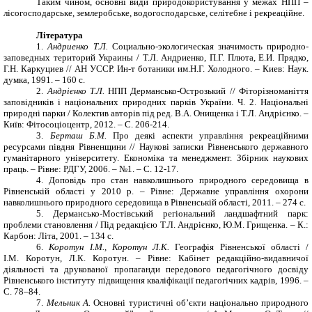
Таким чином, основні види природокористування у межах НПП –
лісогосподарське, землеробське, водогосподарське, селітебне і рекреаційне.
Література
1.
Андриенко Т.Л.
Социально-экологическая значимость природно-
заповедных територий Украины / Т.Л. Андриенко, П.Г. Плюта, Е.И. Прядко,
Г.Н. Каркуциев // АН УССР. Ин-т ботаники им.Н.Г. Холодного. – Киев: Наук.
думка, 1991. – 160 с.
2.
Андрієнко Т.Л.
НПП Дермансько-Острозький // Фіторізноманіття
заповідників і національних природних парків України. Ч. 2. Національні
природні парки / Колектив авторів під ред. В.А. Онищенка і Т.Л. Андрієнко. –
Київ: Фітосоціоцентр, 2012. – С. 206-214.
3.
Берташ Б.М.
Про деякі аспекти управління рекреаційними
ресурсами півдня Рівненщини // Наукові записки Рівненського державного
гуманітарного університету. Економіка та менеджмент. Збірник наукових
праць. – Рівне: РДГУ, 2006. – №1. – С. 12-17.
4.
Доповідь про стан навколишнього природного середовища в
Рівненській області у 2010 р. – Рівне: Державне управління охорони
навколишнього природного середовища в Рівненській області, 2011. – 274 с.
5.
Дермансько-Мостівський регіональний ландшафтний парк:
проблеми становлення / Під редакцією Т.Л. Андрієнко, Ю.М. Грищенка. – К.:
Карбон: Літа, 2001. – 134 с.
6.
Коротун І.М., Коротун Л.К.
Географія Рівненської області /
І.М. Коротун, Л.К. Коротун. – Рівне: Кабінет редакційно-видавничої
діяльності та друкованої пропаганди передового педагогічного досвіду
Рівненського інституту підвищення кваліфікації педагогічних кадрів, 1996. –
С. 78–84.
7.
Мельник А.
Основні туристичні об’єкти національно природного