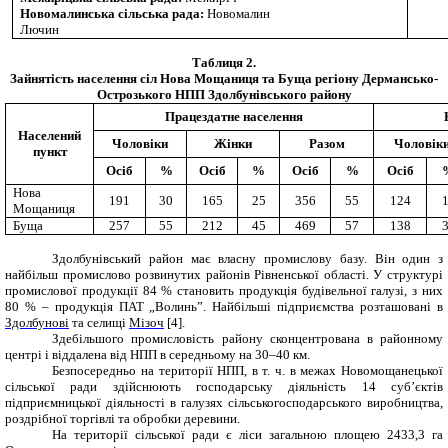
Новомалинська сільська рада:
Новомалин
Лючин
Таблиця 2.
Зайнятість населення сіл Нова Мощаниця та Буща регіону Дермансько-
Острозького НПП Здолбунівського району
Працездатне населення
Населений
Чоловіки
Жінки
Разом
Чоловік
пункт
Осіб
%
Осіб
%
Осіб
%
Осіб
Нова
191
30
165
25
356
55
124
Мощаниця
Буща
257
55
212
45
469
57
138
Здолбунівський район має власну промислову базу. Він один з
найбільш промислово розвинутих районів Рівненської області. У структурі
промислової продукції 84 % становить продукція будівельної галузі, з них
80 % – продукція ПАТ „Волинь”. Найбільші підприємства розташовані в
Здолбунові
та селищі
Мізоч
[4].
Здебільшого промисловість району сконцентрована в районному
центрі і віддалена від НПП в середньому на 30–40 км.
Безпосередньо на території НПП, в т. ч. в межах Новомощанецької
сільської ради здійснюють господарську діяльність 14 суб’єктів
підприємницької діяльності в галузях сільськогосподарського виробництва,
роздрібної торгівлі та обробки деревини.
На території сільської ради є ліси загальною площею 2433,3 га