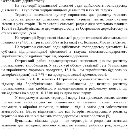
Острозького держлісгоспу.
На території Бущанської сільської ради здійснюють господарську
діяльність 13 суб’єктів підприємницької діяльності в тих же галузях.
Територія населеного пункту сприятлива для розвитку лісового
господарства, розвитку сільського зеленого туризму, так як село окутане
лісами з усіх сторін. На території сільської ради є ліси загальною площею
1058,8 га Здолбунівського держспецлісгоспу та Острозького держлісгоспу та
ставок площею 1,5 га.
На території Будеразької сільської ради розташовані ліси загальною
площею 2724,00 га, три водні об’єкти (ставки) в с. Будераж, Мости та Святе.
На території сільської ради здійснюють господарську діяльність 14
суб’єктів підприємницької діяльності в галузях сільськогосподарського
виробництво, роздрібної торгівлі, обробки деревини.
Острозький район характеризується невисоким рівнем розвитку
промислового виробництва. У структурі обсягу реалізації 82,2 % припадає
на виробництво харчових продуктів, 15,1 % – на виробництво будівельних
матеріалів (цегли) та 2,7 % – на продукцію легкої промисловості.
Територія НПП в межах Острозького адміністративного району на
відміну від Здолбунівського більш наближена до центрів розвитку
промисловості, яка здебільшого зконцентрована в районному центрі, що
знаходиться на віддалі 10-12 км від східної межі парку.
У минулому в межах території парку і на прилеглих землях масове
промислове виробництво не розвивалося – існували окремі кустарні
промисли з обробки кременю, пізніше – міді і заліза для забезпечення
землеробства. Варто відзначити, що вся історія господарського розвитку
території пов’язана з сільським господарством і землеробством [5].
Бущанська сільська рада – це територія з родючими землями,
вільними для забудови, великою кількістю вільних робочих рук, молодих