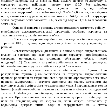
східному напрямку від м. Рівне на межі Малого Полісся та лісостепу. В
структурі земель найбільшу питому вагу (66,5 %) займають
сільськогосподарські угіддя, що свідчить про те, що район
сільськогосподарський. Ліси займають 25,4 % або 17,6 тис. га, що свідчить
про достатні запаси деревини, які оцінюються в 33447,7 тис. м3. В структурі
земель забудовані землі займають 3 %, землі під водою - 1,9 % та заболочені
землі 0,9 %.
Основний напрямок розвитку агропромислового комплексу району -
виробництво сільськогосподарської продукції, особливо зернових та
технічних культур, овочів, молока та м’яса.
Сільськогосподарське виробництво, що ведеться безпосередньо на
території НПП, в цілому відповідає стану його розвитку у відповідних
районах.
Сільськогосподарська діяльність є одним з видів антропогенного
впливу на довкілля, що веде до спрощення структури агробіоценозів,
створення моноценозів та отримання збільшених обсягів чистої
продукції [12]. Створюючи штучні агробіоценози за рахунок природних
біоценозів, людина порушує стабільність усієї біосистеми.
Найбільш вразлива частина агробіоценозу – ґрунти. При
розорюванні ґрунтів, різко змінюється їх структура, мікробіологічні
процеси, рослинний та тваринний світ. Спрощення агробіоценозів зменшує
процеси саморегуляції і сталості екосистем, які стають залежними від
штучних впливів і змін соціально-економічних умов. З нарощуванням темпів
інтенсифікації землеробства, масовим застосуванням сільськогосподарської
техніки і хімізацією виробництва, посилюється негативний вплив на
довкілля. При внесенні високих доз мінеральних добрив та гербіцидів на
поля та невідповідному їх збереженні, вони можуть потрапляти у
водоймища, джерела питної води та забруднювати їх. З метою