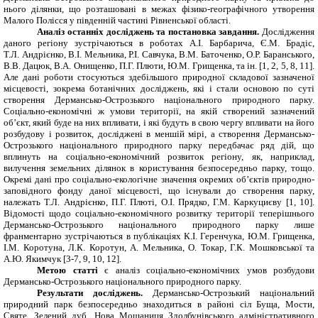
нього ділянки, що розташовані в межах фізико-географічного утворення
Малого Полісся у південній частині Рівненської області.
Аналіз останніх досліджень та постановка завдання.
Дослідження
даного регіону зустрічаються в роботах А.І. Барбарича, Є.М. Брадіс,
Т.Л. Андрієнко, В.І. Мельника, Р.І. Савчука, В.М. Баточенко, О.Р. Баранського,
В.В. Дацюк, В.А. Онищенко, П.Г. Плюти, Ю.М. Грищенка, та ін. [1, 2, 5, 8, 11].
Але дані роботи стосуються здебільшого природної складової зазначеної
місцевості, зокрема ботанічних досліджень, які і стали основою по суті
створення Дермансько-Острозького національного природного парку.
Соціально-економічні ж умови території, на якій створений зазначений
об’єкт, який буде на них впливати, і які будуть в свою чергу впливати на його
розбудову і розвиток, досліджені в меншій мірі, а створення Дермансько-
Острозького національного природного парку передбачає ряд дій, що
вплинуть на соціально-економічний розвиток регіону, як, наприклад,
вилучення земельних ділянок в користування безпосередньо парку, тощо.
Окремі дані про соціально-екологічне значення окремих об’єктів природно-
заповідного фонду даної місцевості, що існували до створення парку,
належать Т.Л. Андрієнко, П.Г. Плюті, О.І. Прядко, Г.М. Каркуциєву [1, 10].
Відомості щодо соціально-економічного розвитку території теперішнього
Дермансько-Острозького національного природного парку лише
франментарно зустрічаються в публікаціях К.І. Геренчука, Ю.М. Грищенка,
І.М. Коротуна, Л.К. Коротун, А. Мельника, О. Токар, Г.К. Мошковської та
А.Ю. Якимчук [3-7, 9, 10, 12].
Метою статті
є
аналіз соціально-економічних умов розбудови
Дермансько-Острозького національного природного парку.
Результати досліджень.
Дермансько-Острозький національний
природний парк безпосередньо знаходиться в районі сіл Буща, Мости,
Святе, Зелений дуб, Нова Мощаниця Здолбунівського адміністративного