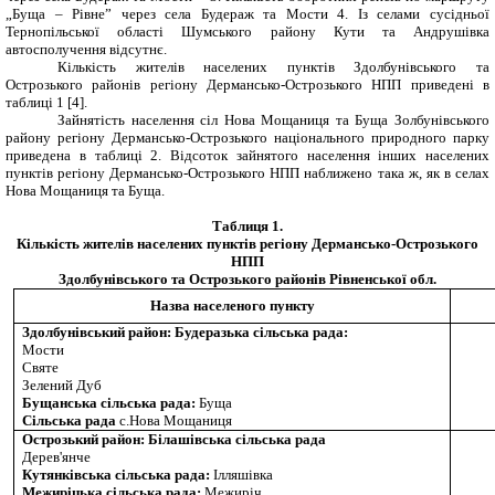
„Буща – Рівне” через села Будераж та Мости 4. Із селами сусідньої
Тернопільської області Шумського району Кути та Андрушівка
автосполучення відсутнє.
Кількість жителів населених пунктів Здолбунівського та
Острозького районів регіону Дермансько-Острозького НПП приведені в
таблиці 1 [4].
Зайнятість населення сіл Нова Мощаниця та Буща Золбунівського
району регіону Дермансько-Острозького національного природного парку
приведена в таблиці 2. Відсоток зайнятого населення інших населених
пунктів регіону Дермансько-Острозького НПП наближено така ж, як в селах
Нова Мощаниця та Буща.
Таблиця 1.
Кількість жителів населених пунктів регіону Дермансько-Острозького
НПП
Здолбунівського та Острозького районів Рівненської обл.
Назва населеного пункту
Здолбунівський район: Будеразька сільська рада:
Мости
Святе
Зелений Дуб
Бущанська сільська рада:
Буща
Сільська рада
с.Нова Мощаниця
Острозький район: Білашівська сільська рада
Дерев'янче
Кутянківська сільська рада:
Ілляшівка
Межиріцька сільська рада:
Межиріч