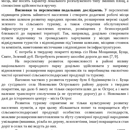
місць, яке носить характер локального розгалуженого типу змінних площ, а
сінокосіння здійснюється вручну.
Висновки та перспективи подальших досліджень.
У перспективі
підвищити рівень зайнятості населення і створити додаткові робочі місця
можливо шляхом розвитку народних промислів, розширення мережі садиб
зеленого та сільського туризму, а також створення обслуговуючої
інфраструктури у населених пунктах, розміщених у безпосередній
близькості до паркової території. Так, наприклад, доцільно створювати
пункти відпочинку та громадського харчування у місцях масового
відвідування туристів з відповідними під’їзними шляхами, місцями стоянок
та кемпінгів, наметовими містечками з відповідною їм інфраструктурою.
Є потреба в твердому покритті вулиць сіл Нова Мощаниця, Буща,
Святе, Зелений дуб. Потребують ремонту шосейні дороги до них [7, 9].
На перспективу розвиток промисловості в районі впливу
національного природного парку доцільно здійснювати у напрямку
відновлення і розширення народних промислів та виробництва екологічно
чистої органічної сільськогосподарської продукції та туризму.
Вагомою часткою у розвиток туризму було б будівництво із с. Буща
до сусіднього села Новомалин Острозького району дороги з твердим
покриттям, що дало б змогу не тільки скоротити шлях до м. Острог, а і мати
належне транспорте сполучення (а не ґрунтову дорогу) до с. Новомалин і
далі до історичного центру – міста Острог.
Розвиток туризму сприятиме не тільки культурному розвитку
населених пунктів, а при цьому збільшиться попит та покращиться збут
сільськогосподарської продукції особистих селянських господарств,
можливе розширення виготовлення та збуту сувенірної продукції народними
умільцями (вишивки, різьба по дереву, лозоплетіння, інше) покращиться стан
доріг в селах та які ведуть до них.