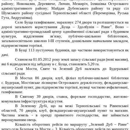
району; Новомалин, Деревянче, Лючин, Межиріч, Ілляшівка Острозького
адміністративного району; Майдан Дубенського району та ряду сіл
Шумського району сусідньої Тернопільської області (Переморівка, Руська
Гута, Андрушівка).
Село Буща газифіковане, нараховує 274 двори та розташовується на
дорозі загального користування „Буща – Здолбунів – Рівне”. Воно –
адміністративно-громадський центр однойменної сільської ради з будинком
культури, відділенням зв’язку, публічно-шкільною бібліотекою,
загальноосвітньою школою І-ІІІ ступенів, дошкільним навчальним закладом,
підприємствами торгівлі.
В Бущі 113 пустуючих будинків, що частково використовуються як
дачі.
Станом на 01.05.2012 року землі запасу сільської ради (нові масиви),
які б відводилися під забудову в с. Буща, становлять 5,20 га.
Села Мости, Святе та Зелений Дуб належать до Будеразької
сільської ради.
В Мостах 86 дворів, клуб, філіал публічно-шкільної бібліотеки
с. Будераж, Мостівське лісництво Острозького держлісгоспу, фельдшерсько-
акушерський пункт, два підприємства торгівлі, вулиці частково ачфальтовані,
газифіковане.
В Святому 39 дворів, ставок, форельне господарство, житлово-
комунальна інфраструктура відсутня.
В Зеленому Дубі, що на межі Тернопільської та Рівненської
областей, 70 дворів, клуб, фельдшерсько-акушерський пункт та магазин.
Частина земель - в оренді приватного господарства, яке займається
вирощуванням овець.
Кількість оборотних рейсів по маршруту „Зелений Дуб – Рівне”
через села Будераж та Мости – 3. Кількість оборотних рейсів по маршруту