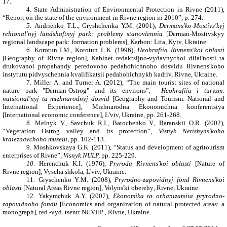
17.
4.
State Administration of Environmental Protection in Rivne (2011),
“Report on the state of the environment in Rivne region in 2010”, p. 274.
5.
Andrienko
T
.
L
.
, Gryshchenka
Y.
M
.
(2001),
Dermans'ko-Mostivs'kyj
rehional'nyj landshaftnyj park: problemy stanovlennia
[Derman-Mostivskyy
regional landscape park: formation problems], Karbon: Lita, Kyiv, Ukraine.
6.
Korotun
I
.
M
.
, Korotun
L
.
K
. (1996),
Heohrafiia Rivnens'koi oblasti
[Geography of Rivne region], Kabinet redaktsijno-vydavnychoi diial'nosti ta
drukovanoi propahandy peredovoho pedahohichnoho dosvidu Rivnens'koho
instytutu pidvyschennia kvalifikatsii pedahohichnykh kadriv, Rivne, Ukraine.
7.
Miller
A. and Turner A.
(2012), “The main tourist sites of national
nature park "Derman-Ostrog" and its environs”,
Heohrafiia i turyzm:
natsional'nyj ta mizhnarodnyj dosvid
[Geography and Tourism: National and
International Experience],
Mіzhnarodna Ekonomichna konferentsіya
[
International economic conference
],
L'viv, Ukraine, pp. 261-268.
8.
Melnyk
V.
,
Savchuk R.I., Batochenko V., Baranskii O.R. (2002),
“Vegetation Ostrog valley and its protection”,
Visnyk Netishyns'koho
kraieznavchoho muzeiu
, pp. 102-113.
9.
Moshkovskaya
G
.
K
. (2011), “Status and development of agritourism
enterprises of Rivne”,
Visnyk NULP,
pp. 225-229.
10.
Herenchuk
K
.
I
. (1976),
Pryroda Rivnens'koi oblasti
[Nature of
Rivne region], Vyscha shkola, L'viv, Ukraine.
11.
Gryschenk
o
Y
.
M
. (2008),
Pryrodno-zapovidnyj fond Rivnens'koi
oblasti
[Natural Areas Rivne region],
Volyns'ki oberehy
, Rivne, Ukraine.
12.
Yakymchuk A.Y. (2007),
Ekonomika ta orhanizatsiia pryrodno-
zapovidnoho fondu
[Economics and organization of natural protected areas: a
monograph],
red.-vyd. tsentr NUVHP , Rivne, Ukraine.