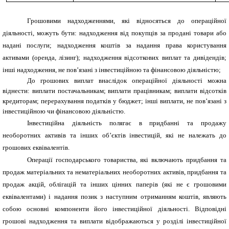
Грошовими надходженнями, які відносяться до операційної
діяльності, можуть бути: надходження від покупців за продані товари або
надані послуги; надходження коштів за надання права користування
активами (оренда, лізинг); надходження відсоткових виплат та дивідендів;
інші надходження, не пов’язані з інвестиційною та фінансовою діяльністю;
До грошових виплат внаслідок операційної діяльності можна
віднести: виплати постачальникам; виплати працівникам; виплати відсотків
кредиторам; перерахування податків у бюджет; інші виплати, не пов’язані з
інвестиційною чи фінансовою діяльністю.
Інвестиційна діяльність полягає в придбанні та продажу
необоротних активів та інших об’єктів інвестицій, які не належать до
грошових еквівалентів.
Операції господарського товариства, які включають придбання та
продаж матеріальних та нематеріальних необоротних активів, придбання та
продаж акцій, облігацій та інших цінних паперів (які не є грошовими
еквівалентами) і надання позик з наступним отриманням коштів, являють
собою основні компоненти його інвестиційної діяльності. Відповідні
грошові надходження та виплати відображаються у розділі інвестиційної