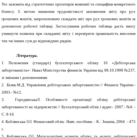
Усе залежить від стратегічних орієнтирів компанії та специфіки конкретного
бізнесу.
З. метою зниження
трудомісткості заповнення звіту про рух
грошових коштів, запропоновано складати звіт про рух грошових коштів за
допомогою робочої таблиці. Застосування робочих таблиць дасть змогу
уникнути помилок при складанні звіту і перевірити правильність внесення
тих чи інших сум до відповідних рядків.
Л
і
тература.
1.
Положення (стандарт) бухгалтерського обліку 10 «Дебіторська
заборгованість»: Наказ Мі­ністерства фінансів України від 08.10.1999 №237,
зі змінами і доповненнями.
2.
Білик М.Д.
Управління дебіторською заборгованістю // Фінанси України.-
2003.- №12.
3.
ГородянськаЛ.
Особливості організації обліку дебіторської
заборгованості на підприємст­ві // Бухгалтерський облік і аудит.- 2007.- №6. -
С. 9-16.
4.
Коблянська О.І.
Фінансовий облік: Навч. посібник. - К.: Знання, 2004. - 473
с.
5.
Коблянська О.І. Методологічні аспекти обліку та аудиту дебіторської