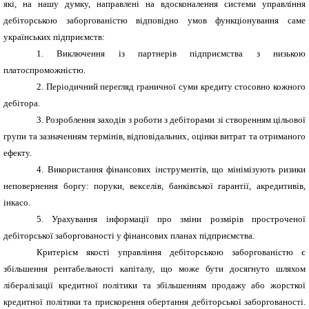
які, на нашу думку, направлені на вдосконалення системи управління
дебіторською заборго­ваністю відповідно умов функціонування саме
українських підприємств:
1. Виключення із партнерів підприємства з низькою
платоспроможністю.
2. Періодичний перегляд граничної суми кредиту стосовно кожного
дебітора.
3. Розроблення заходів з роботи з дебіторами зі створенням цільової
групи та зазначенням термінів, відповідальних, оцінки витрат та отриманого
ефекту.
4. Використання фінансових інструментів, що мінімізують ризики
неповернення боргу: поруки, векселів, банківської гарантії, акредитивів,
інкасо.
5. Урахування інформації про зміни розмірів простроченої
дебіторської заборгованості у фінансових планах підприємства.
Критерієм якості управління дебіторською заборгованістю є
збільшення рентабельності капіталу, що може бути досягнуто шляхом
лібералізації кредитної політики та збільшенням продажу або жорсткої
кредитної політики та прискорення обертання дебіторської заборгованості.