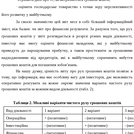
·
оцінити господарське товариство з точки зору перспективності
його розвитку у майбутньому.
За своєю значимістю цей звіт несе в собі більший інформаційний
зміст, ніж баланс чи звіт про фінансові результати. За рахунок того, що рух
грошових коштів у звіті розглядається в розрізі різних видів діяльності,
інвестор має змогу оцінити фінансові вкладення, які у майбутньому
приведуть до нарощування прибутку, а також простежити за грошовими
надходженнями від кредиторів, які в майбутньому спричинять вибуття
грошових коштів для погашення зобов’язань.
На нашу думку, цінність звіту про рух грошових коштів полягає в
тому, що інформація, яка має особливу вагу для інвесторів, дає можливість
оперативно реагувати на кожне окреме значення варіанта чистого руху
грошових коштів за кожним видом діяльності (табл. 2).
Таблиця 2
.
Можливі варіанти чистого руху грошових коштів
Вид діяльності
1 варіант
2 варіант
3 вар
Операційна
+ (позитивне)
- (негативне)
+ (по
Інвестиційна
- (негативне)
+ (позитивне)
- (не
Фінансова
- (негативне)
+ (позитивне)
+ (по