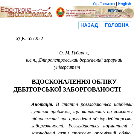
Українською
|
English
НАЗАД
ГОЛОВНА
УДК: 657.922
О
.
М
.
Губарик,
к.е.н.,
Дніпропетровський державний аграрний
університет
ВДОСКОНАЛЕННЯ ОБЛІКУ
ДЕБІТОРСЬКОЇ ЗАБОРГОВАНОСТІ
Анотація.
В статті розглядаються найбільш
суттєві проблеми, що виникають на кожному
підприємстві при прове­денні обліку дебіторської
заборгованості. Розглядаються нормативні і
законодавчі акти стосовно організа­ції обліку