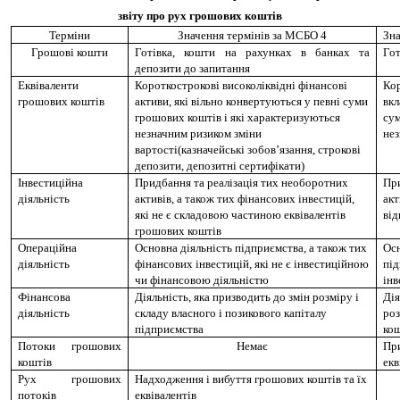
звіту про рух грошових коштів
Терміни
Значення термінів за МСБО 4
Зна
Грошові кошти
Готівка, кошти на рахунках в банках та
Гот
депозити до запитання
Еквіваленти
Короткострокові високоліквідні фінансові
Кор
грошових коштів
активи, які вільно конвертуються у певні суми
вкл
грошових коштів і які характеризуються
сум
незначним ризиком зміни
нез
вартості(казначейські зобов’язання, строкові
депозити, депозитні сертифікати)
Інвестиційна
Придбання та реалізація тих необоротних
При
діяльність
активів, а також тих фінансових інвестицій,
акт
які не є складовою частиною еквівалентів
від
грошових коштів
Операційна
Основна діяльність підприємства, а також тих
Осн
діяльність
фінансових інвестицій, які не є інвестиційною
пі
чи фінансовою діяльністю
інв
Фінансова
Діяльність, яка призводить до змін розміру і
Ді
діяльність
складу власного і позикового капіталу
ро
підприємства
кош
Потоки грошових
Немає
При
коштів
екв
Рух грошових
Надходження і вибуття грошових коштів та їх
потоків
еквівалентів