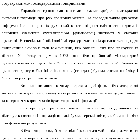
розрахунків між господарськими товариствами.
Управління грошовими коштами вимагає добре налагодженої
системи інформації про рух грошових коштів. На сьогодні таким джерелом
інформації є звіт про їх рух, який в останні десятиліття став одним із
основних елементів бухгалтерської (фінансової) звітності у світовій
практиці. В спеціальній обліковій літературі часто підкреслюється, що для
підприємців цей звіт став важливіший, ніж баланс і звіт про прибутки та
збитки. У зв’язку з цим в 1978 році був прийнятий міжнародний
бухгалтерський стандарт №7 “Звіт про рух грошових коштів”. Аналогом
цього стандарту в Україні є Положення (стандарт) бухгалтерського обліку 4
“Звіт про рух грошових коштів”.
Виникає питання: в чому перевага цієї форми бухгалтерської
звітності перед іншими, і чому ця перевага не посідає того місця, яке займає
за кордоном у користувачів бухгалтерської інформації.
Звіт про рух грошових коштів значною мірою доповнює та
збагачує корисною інформацією такі бухгалтерські звіти, як баланс і звіти
про фінансові результати.
В бухгалтерському балансі відображається майно підприємства та
джерела їх утворення за рахунок власного капіталу і залучених коштів.