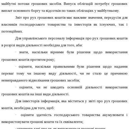
майбутні потоки грошових засобів. Випуск облігацій потребує грошових
виплат основного боргу та відсотків по таких облігаціях у майбутньому.
Звіт про рух грошових коштів має важливе значення, передусім для
власників господарського товариства та інвесторів як існуючих, так і
потенційних.
Для управлінського персоналу інформація про рух грошових коштів
в розрізі видів діяльності необхідна для того, аби:
·
знати, наскільки вірними були рішення щодо використання
грошових коштів протягом року;
·
оцінити, наскільки правильними були рішення щодо надання
переваг тому чи іншому виду діяльності, чи не стало це причиною
невиправданого відволікання грошових засобів;
·
оцінити, чи не шкодить основній діяльності використання
грошових коштів на інші види діяльності.
Для інвесторів інформація, яка міститься у звіті про рух грошових
коштів, необхідна для того, щоб:
·
оцінити здатність господарського товариства акумулювати і
використовувати грошові кошти та їх еквіваленти;
·
отримати дані про те, як витрачаються грошові кошти;