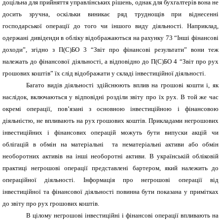
доцільна для прийняття управлінських рішень, однак для бухгалтерів вона не
досить зручна, оскільки виникає ряд труднощів при віднесенні
господарської операції до того чи іншого виду діяльності. Наприклад,
одержані дивіденди в обліку відображаються на рахунку 73 “Інші фінансові
доходи”, згідно з П(С)БО 3 “Звіт про фінансові результати” вони теж
належать до фінансової діяльності, а відповідно до П(С)БО 4 “Звіт про рух
грошових коштів” їх слід відображати у складі інвестиційної діяльності.
Багато видів діяльності здійснюють вплив на грошові кошти і, як
наслідок, включаються у відповідні розділи звіту про їх рух. В той же час
окремі операції, пов’язані з основною інвестиційною і фінансовою
діяльністю, не впливають на рух грошових коштів. Прикладами негрошових
інвестиційних і фінансових операцій можуть бути випуски акцій чи
облігацій в обмін на матеріальні та нематеріальні активи або обмін
необоротних активів на інші необоротні активи. В українській обліковій
практиці негрошові операції представлені бартером, який належить до
операційної діяльності. Інформація про негрошові операції від
інвестиційної та фінансової діяльності повинна бути показана у примітках
до звіту про рух грошових коштів.
В цілому негрошові інвестиційні і фінансові операції впливають на