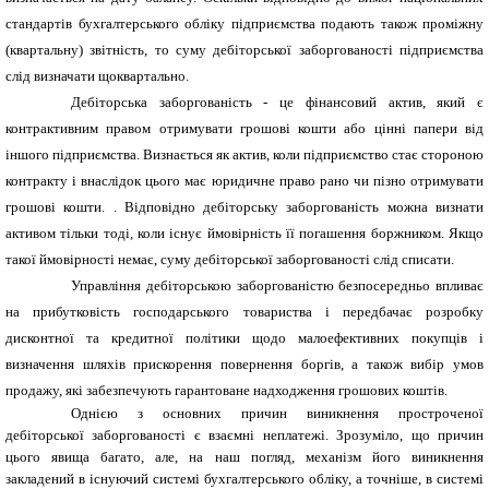
стандартів бухгалтерського обліку підприємства подають також проміжну
(квартальну) звітність, то суму дебіторської заборгованості підприємства
слід визнача­ти щоквартально.
Дебіторська заборгованість - це фінан­совий актив, який є
контрактивним правом отримувати грошові кошти або цінні папери від
іншого підприємства. Визнається як ак­тив, коли підприємство стає стороною
контракту і внаслідок цього має юридичне право рано чи пізно отримувати
грошові кошти. . Відповідно дебіторську заборгованість можна визнати
активом тільки тоді, коли існує ймовірність її погашення боржником. Якщо
такої ймовірності немає, суму дебі­торської заборгованості слід списати.
Управління дебіторською заборгованістю безпосередньо впливає
на прибутковість господарського товариства і передбачає розробку
дисконтної та кредитної політики щодо малоефективних покупців і
визначення шляхів прискорення повернення боргів, а також вибір умов
продажу, які забезпечують гарантоване надходження грошових коштів.
Однією з основних причин виникнення простроченої
дебіторської заборгованості є взаємні неплатежі. Зрозуміло, що причин
цього явища багато, але, на наш погляд, механізм його виникнення
закладений в існуючий системі бухгалтерського обліку, а точніше, в системі