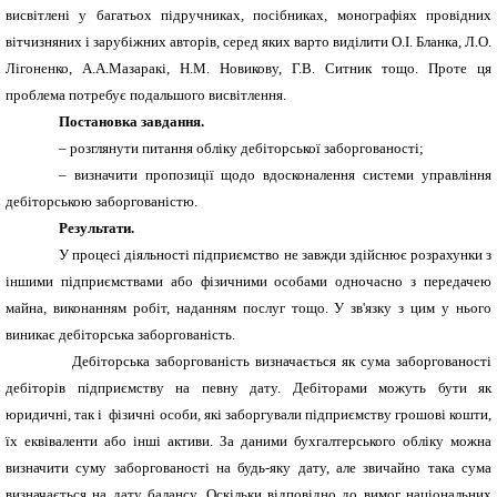
висвітлені у багатьох підручниках, посібниках, монографіях провідних
вітчизняних і зарубіжних авторів, серед яких варто виділити О.І. Бланка, Л.О.
Лігоненко, А.А.Мазаракі, Н.М. Новикову, Г.В. Ситник тощо.
Проте ця
проблема потребує подальшого висвітлення.
Постановка завдання.
– розглянути питання об­ліку дебіторської заборгованості;
– визначити пропозиції щодо вдосконален­ня системи управління
дебіторською заборгованістю.
Результати.
У процесі діяльності під­приємство не завжди здійснює розрахунки з
іншими під­приємствами або фізичними особами одночасно з пере­дачею
майна, виконанням робіт, наданням послуг тощо. У зв'язку з цим у нього
виникає дебіторська заборгованість.
Дебіторська заборгованість визначається як сума заборгованості
дебіторів підприємству на певну дату. Дебіторами можуть бути як
юридичні, так і фізичні особи, які заборгували підприємству грошові кошти,
їх еквіваленти або інші активи. За даними бухгалтерсько­го обліку можна
визначити суму заборгованості на будь-яку дату, але звичайно така сума
визначається на дату балансу. Оскільки відповідно до вимог національ­них