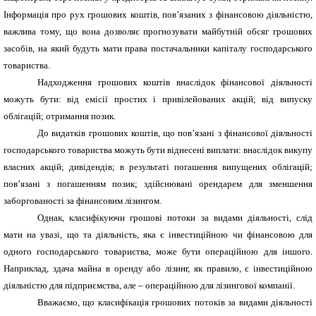
Інформація про рух грошових коштів, пов’язаних з фінансовою діяльністю,
важлива тому, що вона дозволяє прогнозувати майбутній обсяг грошових
засобів, на який будуть мати права постачальники капіталу господарського
товариства.
Надходження грошових коштів внаслідок фінансової діяльності
можуть бути: від емісії простих і привілейованих акцій; від випуску
облігацій; отримання позик.
До видатків грошових коштів, що пов’язані з фінансової діяльності
господарського товариства можуть бути віднесені виплати: внаслідок викупу
власних акцій; дивідендів; в результаті погашення випущених облігацій;
пов’язані з погашенням позик; здійснювані орендарем для зменшення
заборгованості за фінансовим лізингом.
Однак, класифікуючи грошові потоки за видами діяльності, слід
мати на увазі, що та діяльність, яка є інвестиційною чи фінансовою для
одного господарського товариства, може бути операційною для іншого.
Наприклад, здача майна в оренду або лізинг, як правило, є інвестиційною
діяльністю для підприємства, але – операційною для лізингової компанії.
Вважаємо, що класифікація грошових потоків за видами діяльності