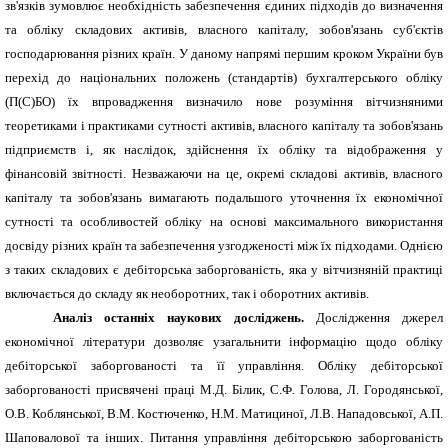
зв'язків зумовлює необхідність забезпечення єдиних підходів до визначення
та обліку складових активів, власного капіталу, зобов'язань суб'єктів
господарювання різних країн. У даному напрямі першим кроком України був
перехід до національних положень (стандартів) бух­галтерського обліку
(П(С)БО) їх впровадження визна­чило нове розуміння вітчизняними
теоретиками і практи­ками сутності активів, власного капіталу та зобов'язань
підприємств і, як наслідок, здійснення їх обліку та відоб­раження у
фінансовій звітності. Незважаючи на це, окремі складові активів, власного
капіталу та зобов'язань вимагають подальшого уточнення їх економічної
сутності та особливостей обліку на основі максимального викорис­тання
досвіду різних країн та забезпечення узгодженості між їх підходами. Однією
з таких складових є дебіторська заборгованість, яка у вітчизняній практиці
включається до складу як необоротних, так і оборотних активів.
Аналіз останніх наукових досліджень.
Дослідження джерел
економічної літе­ратури дозволяє узагальнити інформацію щодо обліку
дебіторської заборгова­ності та її управління. Обліку дебіторської
заборгованості присвячені праці М.Д. Білик, С.Ф. Голова, Л. Городянської,
О.В. Коблянської, В.М. Костюченко, Н.М. Матициної, Л.В. Нападовської, А.П.
Шаповалової та інших. Питання управління дебіторською заборгованість