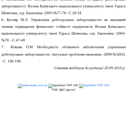
заборгованості.
Вісник Київського національного університету імені Тараса
Шевченка, сер. Економіка -2005-№77-78 –С.28-34
6.
Котляр М.Л. Управління дебіторською заборгованістю як важливий
чинник підвищення фінансової стійкості підприємств Вісник Київського
національного університету імені Тараса Шевченка, сер. Економіка -2004-
№70. –С.47-49
7.
Кіяшко О.М. Необхідність облікового забезпечення управління
дебіторською заборгованістю. Актуальні проблеми економіки -2009-№3(93).
- С. 190-196.
Стаття надійшла до редакції 20.0
9
.2010 р.
ТОВ "ДКС Центр"