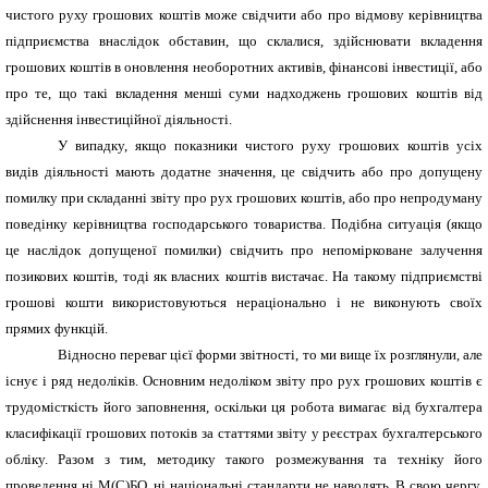
чистого руху грошових коштів може свідчити або про відмову керівництва
підприємства внаслідок обставин, що склалися, здійснювати вкладення
грошових коштів в оновлення необоротних активів, фінансові інвестиції, або
про те, що такі вкладення менші суми надходжень грошових коштів від
здійснення інвестиційної діяльності.
У випадку, якщо показники чистого руху грошових коштів усіх
видів діяльності мають додатне значення, це свідчить або про допущену
помилку при складанні звіту про рух грошових коштів, або про непродуману
поведінку керівництва господарського товариства. Подібна ситуація (якщо
це наслідок допущеної помилки) свідчить про непомірковане залучення
позикових коштів, тоді як власних коштів вистачає. На такому підприємстві
грошові кошти використовуються нераціонально і не виконують своїх
прямих функцій.
Відносно переваг цієї форми звітності, то ми вище їх розглянули, але
існує і ряд недоліків. Основним недоліком звіту про рух грошових коштів є
трудомісткість його заповнення, оскільки ця робота вимагає від бухгалтера
класифікації грошових потоків за статтями звіту у реєстрах бухгалтерського
обліку. Разом з тим, методику такого розмежування та техніку його
проведення ні М(С)БО, ні національні стандарти не наводять. В свою чергу,