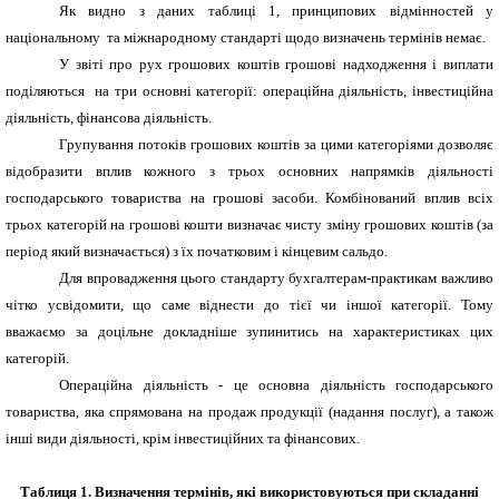
Як видно з даних таблиці 1, принципових відмінностей у
національному та міжнародному стандарті щодо визначень термінів немає.
У звіті про рух грошових коштів грошові надходження і виплати
поділяються на три основні категорії: операційна діяльність, інвестиційна
діяльність, фінансова діяльність.
Групування потоків грошових коштів за цими категоріями дозволяє
відобразити вплив кожного з трьох основних напрямків діяльності
господарського товариства на грошові засоби. Комбінований вплив всіх
трьох категорій на грошові кошти визначає чисту зміну грошових коштів (за
період який визначається) з їх початковим і кінцевим сальдо.
Для впровадження цього стандарту бухгалтерам-практикам важливо
чітко усвідомити, що саме віднести до тієї чи іншої категорії. Тому
вважаємо за доцільне докладніше зупинитись на характеристиках цих
категорій.
Операційна діяльність - це основна діяльність господарського
товариства, яка спрямована на продаж продукції (надання послуг), а також
інші види діяльності, крім інвестиційних та фінансових.
Таблиця 1. Визначення термінів, які використовуються при складанні