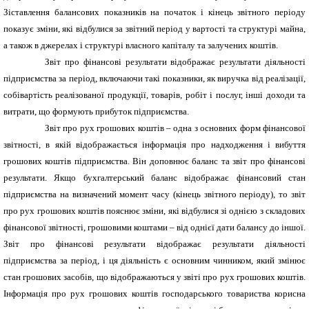
Зіставлення балансових показників на початок і кінець звітного періоду
показує зміни, які відбулися за звітний період у вартості та структурі майна,
а також в джерелах і структурі власного капіталу та залучених коштів.
Звіт про фінансові результати відображає результати діяльності
підприємства за період, включаючи такі показники, як виручка від реалізації,
собівартість реалізованої продукції, товарів, робіт і послуг, інші доходи та
витрати, що формують прибуток підприємства.
Звіт про рух грошових коштів – одна з основних форм фінансової
звітності, в якій відображається інформація про надходження і вибуття
грошових коштів підприємства. Він доповнює баланс та звіт про фінансові
результати. Якщо бухгалтерський баланс відображає фінансовий стан
підприємства на визначений момент часу (кінець звітного періоду), то звіт
про рух грошових коштів пояснює зміни, які відбулися зі однією з складових
фінансової звітності, грошовими коштами – від однієї дати балансу до іншої.
Звіт про фінансові результати відображає результати діяльності
підприємства за період, і ця діяльність є основним чинником, який змінює
стан грошових засобів, що відображаються у звіті про рух грошових коштів.
Інформація про рух грошових коштів господарського товариства корисна