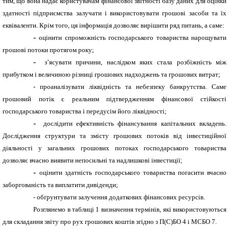
тим, що вона надає користувачам фінансової звітності базу даних для оцінки
здатності підприємства залучати і використовувати грошові засоби та їх
еквіваленти. Крім того, ця інформація дозволяє вирішити ряд питань, а саме:
-
оцінити спроможність господарського товариства нарощувати
грошові потоки протягом року;
-
з’ясувати причини, наслідком яких стала розбіжність між
прибутком і величиною різниці грошових надходжень та грошових витрат;
- проаналізувати ліквідність та небезпеку банкрутства. Саме
грошовий потік є реальним підтвердженням фінансової стійкості
господарського товариства і передусім його ліквідності;
-
дослідити ефективність фінансування капітальних вкладень.
Дослідження структури та змісту грошових потоків від інвестиційної
діяльності у загальних грошових потоках господарського товариства
дозволяє вчасно виявити непосильні та надлишкові інвестиції;
-
оцінити здатність господарського товариства погасити вчасно
заборгованість та виплатити дивіденди;
- обґрунтувати залучення додаткових фінансових ресурсів.
Розглянемо в таблиці 1 визначення термінів, які використовуються
для складання звіту про рух грошових коштів згідно з П(С)БО 4 і МСБО 7.