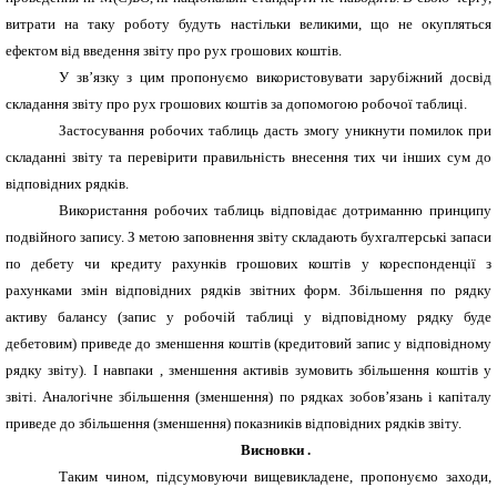
витрати на таку роботу будуть настільки великими, що не окупляться
ефектом від введення звіту про рух грошових коштів.
У зв’язку з цим пропонуємо використовувати зарубіжний досвід
складання звіту про рух грошових коштів за допомогою робочої таблиці.
Застосування робочих таблиць дасть змогу уникнути помилок при
складанні звіту та перевірити правильність внесення тих чи інших сум до
відповідних рядків.
Використання робочих таблиць відповідає дотриманню принципу
подвійного запису. З метою заповнення звіту складають бухгалтерські запаси
по дебету чи кредиту рахунків грошових коштів у кореспонденції з
рахунками змін відповідних рядків звітних форм. Збільшення по рядку
активу балансу (запис у робочій таблиці у відповідному рядку буде
дебетовим) приведе до зменшення коштів (кредитовий запис у відповідному
рядку звіту). І навпаки , зменшення активів зумовить збільшення коштів у
звіті. Аналогічне збільшення (зменшення) по рядках зобов’язань і капіталу
приведе до збільшення (зменшення) показників відповідних рядків звіту.
Висновки .
Таким чином, підсумовуючи вищевикладене, пропонуємо заходи,