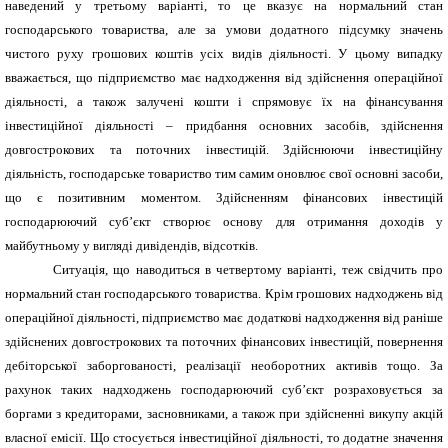
наведений у третьому варіанті, то це вказує на нормальний стан
господарського товариства, але за умови додатного підсумку значень
чистого руху грошових коштів усіх видів діяльності. У цьому випадку
вважається, що підприємство має надходження від здійснення операційної
діяльності, а також залучені кошти і спрямовує їх на фінансування
інвестиційної діяльності – придбання основних засобів, здійснення
довгострокових та поточних інвестицій. Здійснюючи інвестиційну
діяльність, господарське товариство тим самим оновлює свої основні засоби,
що є позитивним моментом. Здійсненням фінансових інвестицій
господарюючий суб’єкт створює основу для отримання доходів у
майбутньому у вигляді дивідендів, відсотків.
Ситуація, що наводиться в четвертому варіанті, теж свідчить про
нормальний стан господарського товариства. Крім грошових надходжень від
операційної діяльності, підприємство має додаткові надходження від раніше
здійснених довгострокових та поточних фінансових інвестицій, повернення
дебіторської заборгованості, реалізації необоротних активів тощо. За
рахунок таких надходжень господарюючий суб’єкт розраховується за
боргами з кредиторами, засновниками, а також при здійсненні викупу акцій
власної емісії. Що стосується інвестиційної діяльності, то додатне значення