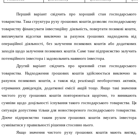
Перший варіант свідчить про хороший стан господарського
товариства. Така структура руху грошових коштів дозволяє господарському
товариству фінансувати інвестиційну діяльність, повертати позикові кошти,
виплачувати відсотки виключно за рахунок грошових надходжень від
операційної діяльності, без залучення позикових коштів або додаткових
заходів щодо залучення позикових коштів. Саме таке підприємство залучить
потенційного інвестора і задовольнить наявного інвестора.
Другий варіант свідчить про кризовий стан господарського
товариства. Надходження грошових коштів здійснюється виключно за
рахунок позикових коштів, а також від реалізації необоротних активів,
отриманих дивідендів, додаткової емісії акцій тощо. Якщо такі значення
чистого руху грошових коштів повторюються щорічно, то виникають
сумніви щодо доцільності існування такого господарського товариства. Ця
ситуація допустима тільки для новоствореного господарського товариства.
Діюче підприємство таким рухом грошових коштів змусить інвестора
сумніватися у правильності рішення стосовно нього.
Якщо значення чистого руху грошових коштів мають вигляд,