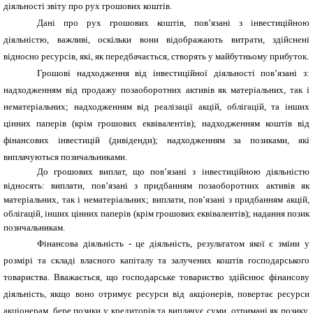
діяльності звіту про рух грошових коштів.
Дані про рух грошових коштів, пов’язані з інвестиційною
діяльністю, важливі, оскільки вони відображають витрати, здійснені
відносно ресурсів, які, як передбачається, створять у майбутньому прибуток.
Грошові надходження від інвестиційної діяльності пов’язані з:
надходженням від продажу позаоборотних активів як матеріальних, так і
нематеріальних; надходженням від реалізації акцій, облігацій, та інших
цінних паперів (крім грошових еквівалентів); надходженням коштів від
фінансових інвестицій (дивіденди); надходженням за позиками, які
виплачуються позичальниками.
До грошових виплат, що пов’язані з інвестиційною діяльністю
відносять: виплати, пов’язані з придбанням позаоборотних активів як
матеріальних, так і нематеріальних; виплати, пов’язані з придбанням акцій,
облігацій, інших цінних паперів (крім грошових еквівалентів); надання позик
позичальникам.
Фінансова діяльність - це діяльність, результатом якої є зміни у
розмірі та складі власного капіталу та залучених коштів господарського
товариства. Вважається, що господарське товариство здійснює фінансову
діяльність, якщо воно отримує ресурси від акціонерів, повертає ресурси
акціонерам, бере позики у кредиторів та виплачує суми, отримані як позику.