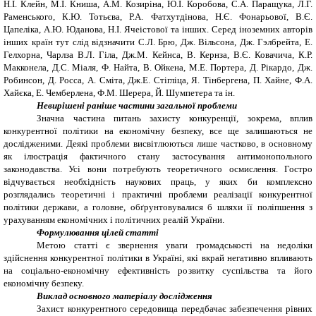
Н.І. Клейн, М.І. Книша, А.М. Козиріна, Ю.І. Коробова, С.А. Паращука, Л.Г.
Раменського, К.Ю. Тотьєва, Р.А. Фатхутдінова, Н.Є. Фонарьової, В.Є.
Цапеліка, А.Ю. Юданова, Н.І. Ячеістової та інших. Серед іноземних авторів
інших країн тут слід відзначити С.Л. Брю, Дж. Вільсона, Дж. Гэлбрейта, Е.
Гелхорна, Чарлза В.Л. Гіла, Дж.М. Кейнса, В. Кернза, В.Є. Ковачича, К.Р.
Макконела, Д.С. Міаля, Ф. Найта, В. Ойкена, М.Е. Портера, Д. Рікардо, Дж.
Робинсон, Д. Росса, А. Сміта, Дж.Е. Стігліца, Я. Тінбергена, П. Хайне, Ф.А.
Хайєка, Е. Чемберлена, Ф.М. Шерера, Й. Шумпетера та ін.
Невирішені раніше частини загальної проблеми
Значна частина питань захисту конкуренції, зокрема, вплив
конкурентної політики на економічну безпеку, все ще залишаються не
дослідженими. Деякі проблеми висвітлюються лише частково, в основному
як ілюстрація фактичного стану застосування антимонопольного
законодавства. Усі вони потребують теоретичного осмислення. Гостро
відчувається необхідність наукових праць, у яких би комплексно
розглядались теоретичні і практичні проблеми реалізації конкурентної
політики держави, а головне, обґрунтовувалися б шляхи її поліпшення з
урахуванням економічних і політичних реалій України.
Формулювання цілей статті
Метою статті є звернення уваги громадськості на
недоліки
здійснення конкурентної політики в Україні, які вкрай негативно впливають
на соціально-економічну ефективність розвитку суспільства та його
економічну безпеку.
Виклад основного матеріалу дослідження
Захист конкурентного середовища передбачає забезпечення рівних