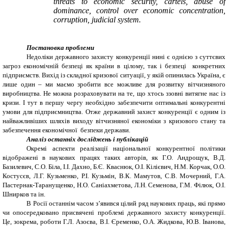
threats to economic security, cartels, abuse of
dominance, control over economic concentration,
corruption, judicial system.
Постановка проблеми
Недоліки державного захисту конкуренції нині є однією з суттєвих
загроз економічній безпеці як країни в цілому, так і безпеці конкретних
підприємств. Вихід із складної кризової ситуації, у якій опинилась Україна, є
лише один – ми маємо зробити все можливе для розвитку вітчизняного
виробництва. Не можна розраховувати на те, що хтось ззовні витягне нас із
кризи. І тут в першу чергу необхідно забезпечити оптимальні конкурентні
умови для підприємництва. Отже державний захист конкуренції є одним із
найважливіших шляхів виходу вітчизняної економіки з кризового стану та
забезпечення економічної безпеки держави.
Аналіз останніх досліджень і публікацій
Окремі аспекти реалізації національної конкурентної політики
відображені в наукових працях таких авторів, як Г.О. Андрощук, В.Д.
Базилевич, С.О. Біла, І.І. Дахно, Б.Є. Кваснюк, О.І. Кілієвич, Н.М. Корчак, О.О.
Костусєв, Л.Г. Кузьменко, Р.І. Кузьмін, В.К. Мамутов, С.В. Мочерний, Г.А.
Пастернак-Таранущенко, Н.О. Саніахметова, Л.Н. Семенова, Г.М. Філюк, О.І.
Шнирков та ін.
В Росії останнім часом з’явився цілий ряд наукових праць, які прямо
чи опосередковано присвячені проблемі державного захисту конкуренції.
Це, зокрема, роботи Г.Л. Азоєва, В.І. Єременко, О.А. Жидкова, Ю.В. Іванова,