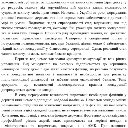
можливостей суб’єктів господарювання у питаннях створення фірм, доступу
до ресурсів, захисту від корупційних дій органів влади, можливостях
судового захисту своїх прав тощо. На жаль, в Україні за роки формування
ринкової економіки держава так і не спромоглася забезпечити в достатній
мірі ці умови. Водночас, задля справедливості слід відзначити, що під
тиском світової громадськості,
інституційні умови
для захисту конкуренції
все ж таки були створені. Прийнято ряд відповідних законів, які достатньо
позитивно оцінюються фахівцями. Створено і спеціальний орган з
потужними повноваженнями, що, при бажанні, цілком могло б забезпечити
гідний захист конкуренції у бізнесовому середовищі. Однак реальний стан
такого захисту, на жаль, залишає бажати кращого.
Перш за все, немає так званої
культури конкуренції
на всіх рівнях
управління. Від менеджерів на окремих підприємствах до керівників
найвищого рангу дуже рідко зустрічаються фахівці, які реально розуміють
суть конкурентної політики і визнають її необхідність для розвитку
підприємницької діяльності та забезпечення економічної безпеки. Тому
зрозуміло, що встановлені законодавством правила конкуренції
дотримуються далеко не завжди.
В силу нерозуміння важливості підготовки необхідних фахівців у
державі нині немає відповідної
кадрової політики
. Навчальні заклади майже
не навчають студентів по зазначених напрямках, а ті фахівці, які вже мають
певні знання з цієї складної справи, не використовуються належним чином.
Хоча вони, насправді, є золотим фондом держави. Достатньо проаналізувати
професійний рівень людей, яких призначають на керівні посади в
міністерствах та
відомствах, зокрема, і в АМК. При наявності