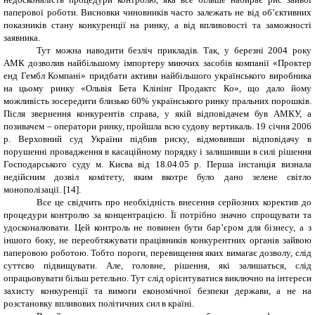
паперової роботи. Висновки чиновників часто залежать не від об’єктивних
показників стану конкуренції на ринку, а від впливовості та заможності
заявника.
Тут можна наводити безліч прикладів. Так, у березні 2004 року
АМК дозволив найбільшому імпортеру миючих засобів компанії «Проктер
енд Гембл Компані» придбати активи найбільшого українського виробника
на цьому ринку «Ольвія Бета Клінінг Продактс Ко», що дало йому
можливість зосередити близько 60% українського ринку пральних порошків.
Після звернення конкурентів справа, у якій відповідачем був АМКУ, а
позивачем – оператори ринку, пройшла всю судову вертикаль. 19 січня 2006
р. Верховний суд України підбив риску, відмовивши відповідачу в
порушенні провадження в касаційному порядку і залишивши в силі рішення
Господарського суду м. Києва від 18.04.05 р. Перша інстанція визнала
недійсним дозвіл комітету, яким вкотре було дано зелене світло
монополізації. [14].
Все це свідчить про необхідність внесення серйозних коректив до
процедури контролю за концентрацією. Її потрібно значно спрощувати та
удосконалювати. Цей контроль не повинен бути бар’єром для бізнесу, а з
іншого боку, не переобтяжувати працівників конкурентних органів зайвою
паперовою роботою. Тобто пороги, перевищення яких вимагає дозволу, слід
суттєво підвищувати. Але, головне, рішення, які залишаться, слід
опрацьовувати більш ретельно. Тут слід орієнтуватися виключно на інтереси
захисту конкуренції та вимоги економічної безпеки держави, а не на
розстановку впливових політичних сил в країні.