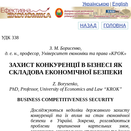
Українською
|
English
НАЗАД
ГОЛОВНА
УДК 338
З. М. Борисенко,
д. е. н., професор, Університет економіки та права «КРОК»
ЗАХИСТ КОНКУРЕНЦІЇ В БІЗНЕСІ ЯК
СКЛАДОВА ЕКОНОМІЧНОЇ БЕЗПЕКИ
Z
.
Borysenko
,
PhD, Professor, University of Economics and Law
“
KROK”
BUSINESS COMPETITIVENESS SECURITY
Досліджуються недоліки державного захисту
конкуренції та їх вплив на стан
економічної
безпеки в Україні. Зокрема, розглядаються
проблеми припинення картельних змов,