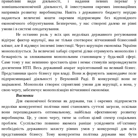
привабливі види діяльності, і надання певних переваг у
зовнішньоекономічній діяльності, й інвестування окремих інноваційних
напрямків розвитку виробництва. Навіть з державного бюджету нерідко
надаються величезні кошти окремим підприємцям без відповідного
економічного обґрунтування. Безперечно, у нас створені далеко не рівні
умови і в системі оподаткування.
Не останню роль у всіх цих недоліках державного регулювання
відіграє фактор
корупції
, яка не тільки спотворює вітчизняний бізнесовий
клімат, але й відлякує іноземні інвестиції. Через корупцію економіка України
монополізується. За величезні хабарі спритні ділки отримують монополію і
безкарність за зловживання монопольним становищем у будь-якій сфері.
Саме тому у нас невпинно зростають ціни і немає стимулів запроваджувати
досягнення НТП. Весь державний апарат зорієнтований на великий бізнес.
Представники цього бізнесу при владі. Вони ж формують законодавче поле
підприємницької діяльності у Верховній Раді. В конкуренції вони не
зацікавлені. Монополія створює сприятливі умови для корупції, а вона, у
свою чергу, забезпечує монополізацію вітчизняної економіки.
Висновки
Для економічної безпеки як держави, так і окремих підприємств
недоліки конкурентної політики нині становлять суттєві загрози, оскільки
вони перешкоджають оптимальному, найбільш ефективному розвитку
виробництва. Це, у свою чергу, тягне за собою цілий спектр соціальних
проблем. Суспільство повинно якомога раніше усвідомити об’єктивну
необхідність державного захисту рівних умов у конкуренції для всіх
представників бізнесу. Тому конкурентна політика держави має бути