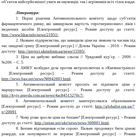
об’єктом найсерйознішої уваги як науковців, так і керівників всіх гілок влади.
Література:
1.
Перші рішення Антимонопольного комітету щодо суб’єктів
фармацевтичного ринку, які завищували вартість «протигрипозних» ліків і
медичних засобів [Електронний ресурс]. – Режим доступу до статті:
http://www.likar.info/news/21951/
.
2.
Названо підприємства, що завищили ціни на лимони та часник під
час пандемії грипу [Електронний ресурс] // Ділова Україна.
–
2010. – Режим
доступу:
http://project.ukrinform.ua/news/15595/
.
3.
Ціна на цибулю вибиває сльози // Урядовий кур’єр. – 2009. –
№206. – С. 5.
4.
АМКУ возбудил дела против метрополитена и «Киевпастранса»
[Електронний ресурс]. – Режим доступу до статті:
http://
news
.
liga
.
net
/
news
/
N
0942693.
html
.
5.
Антимонопольний комітет просить не піднімати ціни у
маршрутках [Електронний ресурс]. – Режим доступу до статті:
http://
kyiv
.
pravda
.
com
.
ua
/
news
/4
ac
84515270
c
7/
.
6.
Антимонопольный комитет заинтересовался образованием
[Електронний ресурс]. – Режим доступу до статті:
http://
globalist
.
org
.
ua
/?
p
=20091
.
7.
Чому різко зросли ціни на бензин? [Електронний ресурс]. – Режим
доступу до статті:
http://
unian
.
net
/
ukr
/
news
/
news
-369001.
html
.
8.
Бензин відтанцював
«сім сорок». Пальне продовжує бити цінові
рекорди, але популярності не втрачає [Електронний ресурс]. – Режим