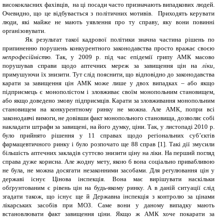
висококласних фахівців, на ці посади часто призначають випадкових людей.
Очевидно, що це відбувається з політичних мотивів. Приходять керувати
люди, які майже не мають уявлення про ту справу, яку вони повинні
організовувати.
Як результат такої кадрової політики значна частина рішень по
припиненню порушень конкурентного законодавства просто вражає своєю
непрофесійністю.
Так, у 2009 р. під час епідемії грипу АМК масово
порушував справи щодо аптечних мереж за завищення цін на
ліки,
примушуючи їх знизити. Тут слід пояснити, що відповідно до законодавства
карати за завищення цін АМК може лише у двох випадках – або якщо
підприємець є монополістом і зловживає своїм монопольним становищем,
або якщо доведено змову підприємців. Карати за зловживання монопольним
становищем на конкурентному ринку не можна. Але АМК, попри всі
законодавчі вимоги, не довівши факт монопольного становища, дозволяє собі
накладати штрафи за завищені, на його думку, ціни. Так, у листопаді 2010 р.
було прийнято рішення у 11 справах щодо регіональних суб’єктів
фармацевтичного ринку і було розпочато ще 88 справ [1]
.
Такі дії змусили
більшість аптечних закладів суттєво знизити ціну на ліки. На перший погляд
справа дуже корисна. Але жодну мету, якою б вона соціально привабливою
не була, не можна досягати незаконними засобами. Для регулювання цін у
державі існує Цінова інспекція. Вона має вирішувати наскільки
обґрунтованим є рівень цін на будь-якому ринку. А в даній ситуації слід
згадати також, що існує ще й Державна інспекція з контролю за цінами
лікарських засобів при МОЗ. Саме вони у даному випадку мають
встановлювати факт завищення ціни. Якщо ж АМК хоче покарати за