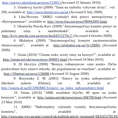
http://project.ukrinform.ua/news/15595/
(Accessed 25 January 2010)
.
3.
Uriadovyj kur'ier (2009) “Tsina na tsybuliu vybyvaie sl'ozy”,
vol
.
206
, available
at
:
http://www.ukurier.gov.ua/uk
(Accessed 6 July 2009)
4.
Liha
.
Novosty
“
AMKU
vozbudyl dela
protyv
metropolytena y
«
Kyevpastransa
»
”,
available
at
:
http
://
news
.
liga
.
net
/
news
/
N
0942693.
html
.
5.
Ukrains'ka Pravda
K
yiv (2009) “
Antymonopol
'
nyj
komitet prosyt
'
ne
pidnimaty tsiny
u
marshrutkakh
”,
available
at
:
http
://
kyiv
.
pravda
.
com
.
ua
/
news
/4
ac
84515270
c
7/
(Accessed 4 October 2009)
.
6.
Hlobalyst (2009)
“
Antymonopol'nyj komytet zaynteresovalsia
obrazovanyem”,
available
at
:
http://
globalist
.
org
.
ua
/?
p
=20091
(Accessed
2009)
.
7.
Unian
(2010) “Chomu rizko zrosly tsiny na benzyn?”,
available
at
:
http://
unian
.
net
/
ukr
/
news
/
news
-369001.
html
(Accessed 24 Mart 2010)
.
8.
20
khvylyn
(20
09
)
“
Benzyn vidtantsiuvav «sim sorok». Pal'ne
prodovzhuie byty tsinovi rekordy, ale populiarnosti ne vtrachaie
”, available
at
:
http:
//20
minut
.
ua
/
news
/156686
(Accessed 31 August 2009)
.
9.
Borysenko Z.
M
. (2005) “Zmovy na rynku naftoproduktiv?”
Dzerkalo tyzhnia
[Online],
vol
. 38, available at:
http://gazeta.dt.ua/ECONOMICS/zmovi_na_rinku_naftoproduktiv.html
10.
Unian
(2010) “AMK rozsliduie blyz'ko 40 sprav na rynku
benzyniv”,
available at:
http://unian.net/ukr/news/news-368790.html
(Accessed
23 Mart 2010)
11.
AMKU
“Naftotrejdery vykonaly vymohy Antymonopol'noho
komitetu”,
available at:
http://www.amc.gov.ua/amc/control/uk/publish/article;jsessionid=6E4A5