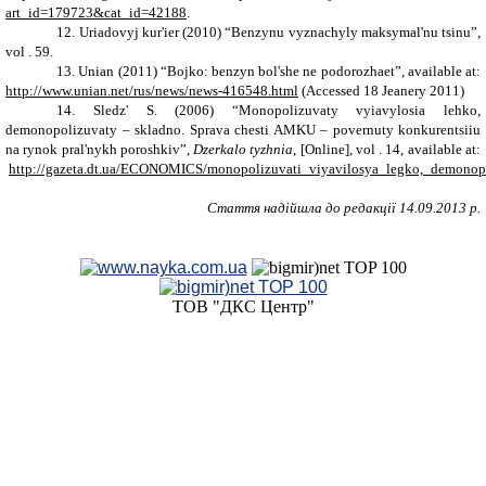
art_id=179723&cat_id=42188
.
12.
Uriadovyj kur'ier (2010) “Benzynu vyznachyly maksymal'nu tsinu”,
vol
. 59.
13.
Unian
(2011) “Bojko: benzyn bol'she ne podorozhaet”,
available at:
http://www.unian.net/rus/news/news-416548.html
(Accessed 18 Jeanery 2011)
14.
Sledz' S. (2006) “Monopolizuvaty vyiavylosia lehko,
demonopolizuvaty – skladno. Sprava chesti AMKU – povernuty konkurentsiiu
na rynok pral'nykh poroshkiv”,
Dzerkalo tyzhnia
,
[Online],
vol
.
1
4
,
available at:
http://gazeta.dt.ua/ECONOMICS/monopolizuvati_viyavilosya_legko,_demonop
Стаття надійшла до редакції 14.09.2013 р.
ТОВ "ДКС Центр"