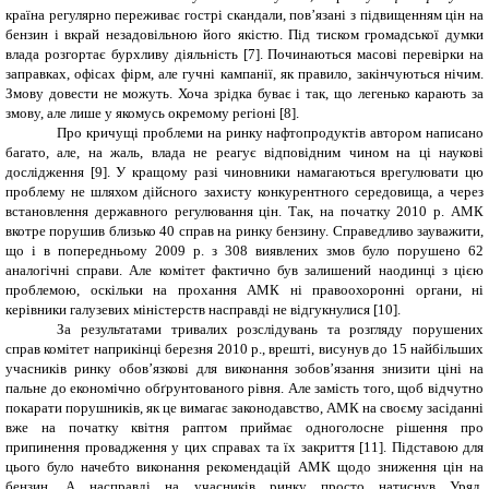
країна регулярно переживає гострі скандали, пов’язані з підвищенням цін на
бензин і вкрай незадовільною його якістю. Під тиском громадської думки
влада розгортає бурхливу діяльність [7]. Починаються масові перевірки на
заправках, офісах фірм, але гучні кампанії, як правило, закінчуються нічим.
Змову довести не можуть. Хоча зрідка буває і так, що легенько карають за
змову, але лише у якомусь окремому регіоні [8].
Про кричущі проблеми на ринку нафтопродуктів автором написано
багато, але, на жаль, влада не реагує відповідним чином на ці наукові
дослідження [9]. У кращому разі чиновники намагаються врегулювати цю
проблему не шляхом дійсного захисту конкурентного середовища, а через
встановлення державного регулювання цін. Так, на початку 2010 р. АМК
вкотре порушив близько 40 справ на ринку бензину. Справедливо зауважити,
що і в попередньому 2009 р. з 308 виявлених змов було порушено 62
аналогічні справи. Але комітет фактично був залишений наодинці з цією
проблемою, оскільки на прохання АМК ні правоохоронні органи, ні
керівники галузевих міністерств насправді не відгукнулися [10].
За результатами тривалих розслідувань та розгляду порушених
справ комітет наприкінці березня 2010 р., врешті, висунув до 15 найбільших
учасників ринку обов’язкові для виконання зобов’язання знизити ціні на
пальне до економічно обґрунтованого рівня. Але замість того, щоб відчутно
покарати порушників, як це вимагає законодавство, АМК на своєму засіданні
вже на початку квітня раптом приймає одноголосне рішення про
припинення провадження у цих справах та їх закриття [11]. Підставою для
цього було начебто виконання рекомендацій АМК щодо зниження цін на
бензин. А насправді на учасників ринку просто натиснув Уряд.