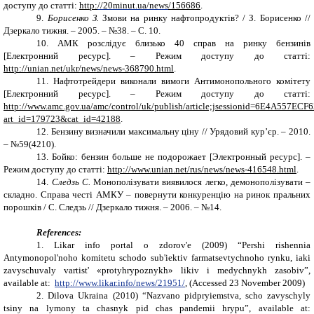
доступу до статті:
http:
//20
minut
.
ua
/
news
/156686
.
9.
Борисенко З.
Змови на ринку нафтопродуктів? / З. Борисенко
//
Дзеркало тижня. – 2005. – №38. – С. 10.
10.
АМК розслідує близько 40 справ на ринку бензинів
[Електронний ресурс]. – Режим доступу до статті:
http://unian.net/ukr/news/news-368790.html
.
11.
Нафтотрейдери виконали вимоги Антимонопольного комітету
[Електронний ресурс]. – Режим доступу до статті:
http://www.amc.gov.ua/amc/control/uk/publish/article;jsessionid=6E4A5
art_id=179723&cat_id=42188
.
12.
Бензину визначили максимальну ціну // Урядовий кур’єр. – 2010.
–
№59(4210).
13.
Бойко: бензин больше не подорожает [Электронный ресурс]. –
Режим
доступу до статті:
http://www.unian.net/rus/news/news-416548.html
.
14.
Следзь С.
Монополізувати виявилося легко, демонополізувати –
складно. Справа честі АМКУ – повернути конкуренцію на ринок пральних
порошків
/
С. Следзь
//
Дзеркало тижня. – 2006. – №14.
References:
1.
L
ikar info portal o zdorov'e (2009) “Pershi rishennia
Antymonopol'noho komitetu schodo sub'iektiv farmatsevtychnoho rynku, iaki
zavyschuvaly vartist' «protyhrypoznykh» likiv i medychnykh zasobiv”,
available at
:
http://www.likar.info/news/21951/
, (
Accessed 23 November 2009)
2.
Dilova Ukraina
(2010) “
Nazvano pidpryiemstva, scho zavyschyly
tsiny na lymony ta chasnyk pid chas pandemii hrypu
”,
available at
: