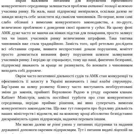
Вкрай важливим питанням для збереження ефективного
конкурентного середовища залишається проблема
активної позиції кожного
учасника ринку. На жаль, наші підприємці зневірилися, оскільки далеко не
завжди можуть себе захистити від свавілля чиновників. По-перше, вони самі
слабо обізнані з вимогами конкурентного законодавства, а по-друге,
величезною проблемою є доведення своєї правоти у
судах.
На цьому фоні
АМК дуже часто не маючи аж ніяких підстав для покарання, просто залякує
тих чи інших учасників ринку величезними штрафами. Така тактика
чиновників вже стала традиційною. Замість того, щоб ретельно дослідити
всі обставини справи, виявити неспростовні докази порушення, комітет
просто домагається визнання факту порушення шляхом залякування
учасників ринку. І нерідко це спрацьовує, тому що наші, фактично безправні,
підприємці вважають за краще не ризикувати, бо воювати з чиновником
виходить собі дорожче.
Окрім часто негативної діяльності судів та АМК стан конкуренції та
ефективність її захисту в Україні визначають і
інші владні структури
.
Бар’єрами на шляху розвитку бізнесу часто виступають необґрунтовані
зміни до законів, прийняті Верховною Радою в угоду окремим кланам.
Кабінет Міністрів, замість постійної турботи про стан конкурентного
середовища, нерідко приймає рішення, які явно суперечать вимогам
конкурентного законодавства. Що вже тут говорити про бурхливу діяльність
наших міністерств і відомств, які на кожному кроці абсолютно безпідставно
дискримінують одних підприємців, надаючи переваги іншим.
Ми маємо далеко
не рівні умови
у питаннях підтримки та надання
державної допомоги окремим підприємцям. Тут і питання видачі ліцензій на