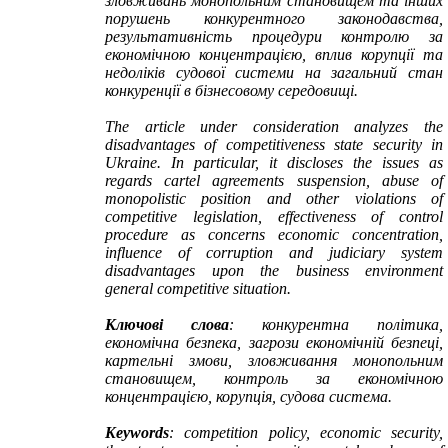
зловживань монопольним становищем та інших
порушень конкурентного законодавства,
результативність процедури контролю за
економічною концентрацією, вплив корупції та
недоліків судової системи на загальний стан
конкуренції в бізнесовому середовищі.
The article under consideration analyzes the
disadvantages of competitiveness state security in
Ukraine. In particular, it discloses the issues
as
regards cartel agreements suspension, abuse of
monopolistic position and other violations of
competitive legislation, effectiveness of control
procedure as concerns economic concentration,
influence of corruption and judiciary system
disadvantages upon the business environment
general competitive situation.
Ключові слова
: конкурентна політика,
економічна безпека, загрози економічн
і
й безпеці,
картельні змови, зловживання монопольним
становищем
,
контроль за економічною
концентрацією, корупція, судова система
.
Keywords
:
competition policy, economic security,