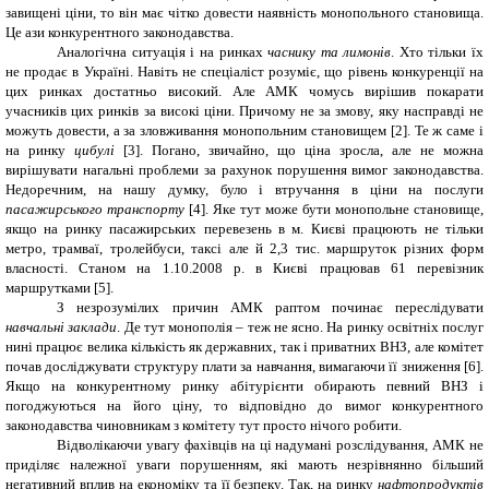
завищені ціни, то він має чітко довести наявність монопольного становища.
Це ази конкурентного законодавства.
Аналогічна ситуація і на ринках
часнику та лимонів
. Хто тільки їх
не продає в Україні. Навіть не спеціаліст розуміє, що рівень конкуренції на
цих ринках достатньо високий. Але АМК чомусь вирішив покарати
учасників цих ринків за високі ціни. Причому не за змову, яку насправді не
можуть довести, а за зловживання монопольним становищем [2]
.
Те ж саме і
на ринку
цибулі
[3]
.
Погано, звичайно, що ціна зросла, але не можна
вирішувати нагальні проблеми за рахунок порушення вимог законодавства.
Недоречним, на нашу думку, було і втручання в ціни на послуги
пасажирського транспорту
[4]
.
Яке тут може бути монопольне становище,
якщо на ринку пасажирських перевезень в м. Києві працюють не тільки
метро, трамваї, тролейбуси, таксі але й 2,3 тис. маршруток різних форм
власності. Станом на 1.10.2008 р. в Києві працював 61 перевізник
маршрутками [5]
.
З незрозумілих причин АМК раптом починає переслідувати
навчальні заклади
. Де тут монополія – теж не ясно. На ринку освітніх послуг
нині працює велика кількість як державних, так і приватних ВНЗ, але комітет
почав досліджувати структуру плати за навчання, вимагаючи її зниження [6]
.
Якщо на конкурентному ринку абітурієнти обирають певний ВНЗ і
погоджуються на його ціну, то відповідно до вимог конкурентного
законодавства чиновникам з комітету тут просто нічого робити.
Відволікаючи увагу фахівців на ці надумані розслідування, АМК не
приділяє належної уваги порушенням, які мають незрівнянно більший
негативний вплив на економіку та її безпеку. Так, на ринку
нафтопродуктів