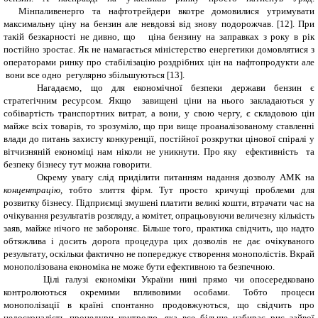
Мінпаливенерго та нафтотрейдери вкотре домовилися утримувати
максимальну ціну на бензин але невдовзі від знову подорожчав. [1
2
]
.
При
такій безкарності не дивно, що ціна бензину на заправках з року в рік
постійно
зростає. Як не
намагається міністерство енергетики домовлятися з
операторами ринку про стабілізацію роздрібних цін на нафтопродукти але
вони все одно регулярно збільшуються
[13].
Нагадаємо, що для економічної безпеки держави бензин є
стратегічним ресурсом. Якщо завищені ціни на нього закладаються у
собівартість транспортних витрат, а вони, у свою чергу, є складовою цін
майже всіх товарів, то зрозуміло, що при вище проаналізованому ставленні
влади до питань захисту конкуренції, постійної розкрутки цінової спіралі у
вітчизняній економіці нам ніколи не уникнути. Про яку ефективність та
безпеку бізнесу тут можна говорити.
Окрему увагу слід приділити питанням надання дозволу АМК на
концентрацію,
тобто злиття фірм. Тут просто кричущі проблеми для
розвитку бізнесу. Підприємці змушені платити великі кошти, втрачати час на
очікування результатів розгляду, а комітет, опрацьовуючи величезну кількість
заяв, майже нічого не забороняє. Більше того, практика свідчить, що надто
обтяжлива і досить дорога процедура цих дозволів не дає очікуваного
результату, оскільки фактично не попереджує створення монополістів. Вкрай
монополізована економіка не може бути ефективною та безпечною.
Цілі галузі економіки України нині прямо чи опосередковано
контролюються окремими впливовими особами. Тобто процеси
монополізації в країні спонтанно продовжуються, що свідчить про
недосконалість процедури контролю, яка все більше набирає рис зайвої