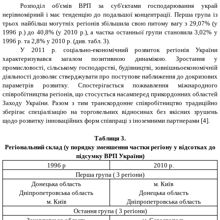
Розподіл об'ємів ВРП за суб'єктами господарювання украй
нерівномірний і має тенденцію до подальшої концентрації. Перша група із
трьох найбільш могутніх регіонів збільшила свою питому вагу з 29,07% (у
1996 р.) до 40,8% (у 2010 р.), а частка останньої групи становила 3,02% у
1996 р. та 2,8% у 2010 р. (див. табл. 3).
У 2011 р. соціально-економічний розвиток регіонів України
характеризувався загалом позитивною динамікою. Зростання у
промисловості, сільському господарстві, будівництві, зовнішньоекономічній
діяльності дозволяє стверджувати про поступове наближення до докризових
параметрів розвитку. Спостерігається пожвавлення міжнародного
співробітництва регіонів, що стосується насамперед прикордонних областей
Заходу України. Разом з тим транскордонне співробітництво традиційно
зберігає спеціалізацію на торговельних відносинах без якісних зрушень
щодо розвитку інноваційних форм співпраці з іноземними партнерами [4].
Таблиця 3.
Регіональний склад (у порядку зменшення частки регіону у відсотках до
підсумку ВРП України)
1996 р
2010 р.
Перша група ( 3 регіони)
Донецька область
м. Київ
Дніпропетровська область
Донецька область
м. Київ
Дніпропетровська область
Остання група ( 3 регіони)