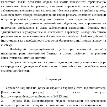
масштабів. Тільки реалізація моделі, що здатна забезпечити гармонізацію
економічних інтересів регіонів, створить сприятливі передумови для
забезпечення високого рівня економічної безпеки регіонів і країни в цілому.
Щоб перервати процес самовідтворення явища розбалансованості економіки
потрібна розробка і реалізація довгострокової стратегії в даній області.
Державне регулювання економічних відносин, яке спрямоване на
подолання дисбалансів в цілях забезпечення економічної безпеки, має
здійснюватися з урахуванням їх системного характеру. Складність такого
регулювання полягає в можливості виникнення конфлікту цілей, несумісності
інструментів та в необхідності створення багатовекторної моделі впливу на
систему.
Необхідний диференційований підхід при визначенні способів
підвищення рівня економічної безпеки в різних регіонах і за різними
сегментами економічної системи.
Актуальним завданням є скорочення диспропорцій у соціальній сфері
як передумова підвищення збалансованості економіки з метою забезпечення
економічної безпеки.
Література:
1.
Стратегія національної безпеки України «Україна у світі, що змінюється»
[Електронний ресурс] / Режим доступу:
http://www.president.gov.ua/documents/14823.html
2.
Чернова В.В. Многополярная модель реализации экономических
интересов регионов – концепт экономической безопасности национального