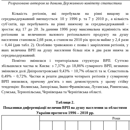
Розраховано автором за даними Державного комітету статистики
Кількість регіонів, які перебували на рівні вищому за
середньодержавний зменшується: 10 у 1996 р. та 7 у 2010 р., а кількість
суб’єктів, що перебувають на рівні нижчому за середньодержавний –
зростає від 17 до 20. За даними 1996 року максимальна відмінність між
регіонами за величиною валового регіонального продукту на душу
населення становила 2,68 рази, а станом на 2010 рік зросла майже у 2,4 рази
– 6,44 (див табл. 2). Особливо тривожною є поява і закріплення регіонів, у
яких величина ВРП на душу населення більш ніж в два рази нижча за
середньодержавний.
Помітно змінилася і територіальна структура ВРП. Суттєво
збільшилася частка м. Києва: з 7,37% до 18,86% сумарного ВРП, незначно
змінилися долі Дніпропетровської 9,43% − 10,7% області та м. Севастополь
0,49% − 0,72%. Частки ж решти двадцяти чотирьох регіонів у сумарному
ВРП знизилися, причому дев’ять з них демонструють у цьому стійку
тенденцію: Волинська, Запорізька, Івано-Франківська, Луганська, Рівненська,
Сумська, Тернопільська, Чернівецька та Чернігівська області.
Таблиця 2.
Показники диференціації величин ВРП на душу населення за областями
України протягом 1996 – 2010 рр.
Роки