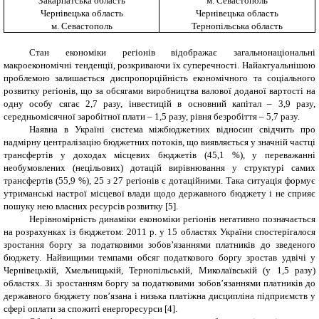
Закарпатська область
м. Севастополь
Чернівецька область
Чернівецька область
м. Севастополь
Тернопільська область
Стан економіки регіонів відображає загальнонаціональні
макроекономічні тенденції, розкриваючи їх суперечності. Найактуальнішою
проблемою залишається диспропорційність економічного та соціального
розвитку регіонів, що за обсягами виробництва валової доданої вартості на
одну особу сягає 2,7 разу, інвестицій в основний капітал – 3,9 разу,
середньомісячної заробітної плати – 1,5 разу, рівня безробіття – 5,7 разу.
Наявна в Україні система міжбюджетних відносин свідчить про
надмірну централізацію бюджетних потоків, що виявляється у значній частці
трансфертів у доходах місцевих бюджетів (45,1 %), у переважанні
необумовлених (нецільових) дотацій вирівнювання у структурі самих
трансфертів (55,9 %), 25 з 27 регіонів є дотаційними. Така ситуація формує
утриманські настрої місцевої влади щодо державного бюджету і не сприяє
пошуку нею власних ресурсів розвитку [5].
Нерівномірність динаміки економіки регіонів негативно позначається
на розрахунках із бюджетом: 2011 р. у 15 областях України спостерігалося
зростання боргу за податковими зобов’язаннями платників до зведеного
бюджету. Найвищими темпами обсяг податкового боргу зростав удвічі у
Чернівецькій, Хмельницькій, Тернопільській, Миколаївській (у 1,5 разу)
областях. Зі зростанням боргу за податковими зобов’язаннями платників до
державного бюджету пов’язана і низька платіжна дисципліна підприємств у
сфері оплати за спожиті енергоресурси
[
4
]
.