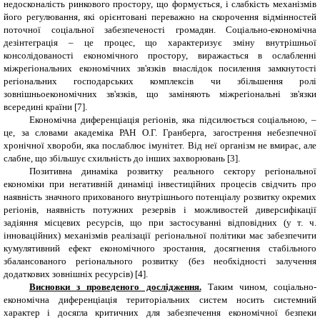
недосконалість ринкового простору, що формується, і слабкість механізмів
його регулювання, які орієнтовані переважно на скорочення відмінностей
поточної соціальної забезпеченості громадян.
Соціально-економічна
дезінтеграція – це процес, що характеризує зміну внутрішньої
консолідованості економічного простору, виражається в ослабленні
міжрегіональних економічних зв'язків внаслідок посилення замкнутості
регіональних господарських комплексів чи збільшення ролі
зовнішньоекономічних зв'язків, що заміняють міжрегіональні зв'язки
всередині країни
[7].
Економічна диференціація регіонів, яка підсилюється соціальною, –
це, за словами академіка РАН О.Г. Гранберга, загострення небезпечної
хронічної хвороби, яка послаблює імунітет. Від неї організм не вмирає, але
слабне, що збільшує схильність до інших захворювань [3].
Позитивна динаміка розвитку реального сектору регіональної
економіки при негативній динаміці інвестиційних процесів свідчить про
наявність значного прихованого внутрішнього потенціалу розвитку окремих
регіонів, наявність потужних резервів і можливостей диверсифікації
задіяння місцевих ресурсів, що при застосуванні відповідних (у т. ч.
інноваційних) механізмів реалізації регіональної політики має забезпечити
кумулятивний ефект економічного зростання, досягнення стабільного
збалансованого регіонального розвитку (без необхідності залучення
додаткових зовнішніх ресурсів) [4].
Висновки з проведеного дослідження.
Таким чином,
соціально-
економічна диференціація територіальних систем носить системний
характер і досягла критичних для забезпечення економічної безпеки