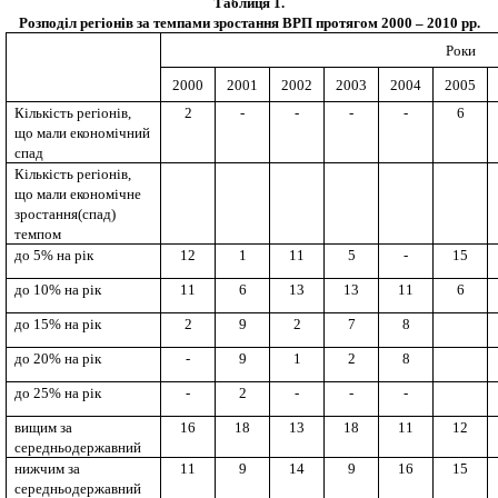
Таблиця 1.
Розподіл регіонів за темпами зростання ВРП протягом 2000 – 2010 рр.
Роки
2000
2001
2002
2003
2004
2005
Кількість регіонів,
2
-
-
-
-
6
що мали економічний
спад
Кількість регіонів,
що мали економічне
зростання(спад)
темпом
до 5% на рік
12
1
11
5
-
15
до 10% на рік
11
6
13
13
11
6
до 15% на рік
2
9
2
7
8
до 20% на рік
-
9
1
2
8
до 25% на рік
-
2
-
-
-
вищим за
16
18
13
18
11
12
середньодержавний
нижчим за
11
9
14
9
16
15
середньодержавний