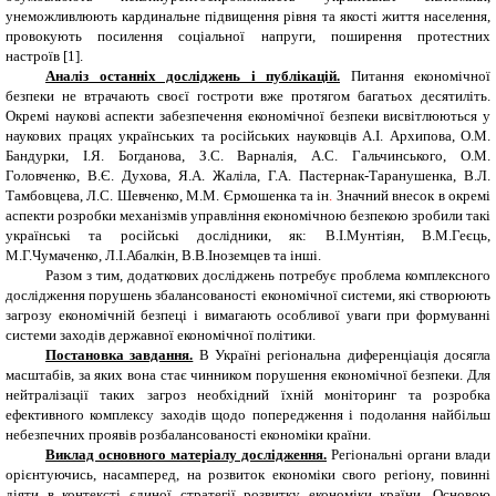
унеможливлюють кардинальне підвищення рівня та якості життя населення,
провокують посилення соціальної напруги, поширення протестних
настроїв [1].
Аналіз останніх досліджень і публікацій.
Питання економічної
безпеки не втрачають своєї гостроти вже протягом багатьох десятиліть.
Окремі наукові аспекти забезпечення економічної безпеки висвітлюються у
наукових працях українських та російських науковців А.І. Архипова, О.М.
Бандурки, І.Я. Богданова, З.С. Варналія, А.С. Гальчинського, О.М.
Головченко, В.Є. Духова, Я.А. Жаліла, Г.А. Пастернак-Таранушенка, В.Л.
Тамбовцева, Л.С. Шевченко, М.М. Єрмошенка та ін
.
Значний внесок в окремі
аспекти розробки механізмів управління економічною безпекою зробили такі
українські та російські дослідники, як: В.І.Мунтіян, В.М.Геєць,
М.Г.Чумаченко, Л.І.Абалкін, В.В.Іноземцев та інші.
Разом з тим, додаткових досліджень потребує проблема комплексного
дослідження порушень збалансованості економічної системи, які створюють
загрозу економічній безпеці і вимагають особливої уваги при формуванні
системи заходів державної економічної політики.
Постановка завдання.
В Україні регіональна диференціація досягла
масштабів, за яких вона стає чинником порушення економічної безпеки. Для
нейтралізації таких загроз необхідний їхній моніторинг та розробка
ефективного комплексу заходів щодо попередження і подолання найбільш
небезпечних проявів розбалансованості економіки країни.
Виклад основного матеріалу дослідження.
Регіональні органи влади
орієнтуючись, насамперед, на розвиток економіки свого регіону, повинні
діяти в контексті єдиної стратегії розвитку економіки країни. Основою