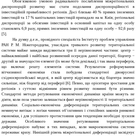
Обов’язковою умовою радикального послаблення міжрегіональних
диспропорцій розвитку має стати подолання диспропорційності в
інвестиційній привабливості регіонів.
Досі близько 40 % прямих іноземних
інвестицій та 17 % капітальних інвестицій припадало на м. Київ; регіональні
диспропорції за обсягами інвестицій в основний капітал на одну особу
становлять 6,9 разу, прямих іноземних інвестицій на одну особу – 92,6 разу
[
5
]
.
На думку д.е.н., провідного спеціаліста Інституту проблем управління
РАН Р. М. Ніжегородцева, унаслідок тривалого розвитку територіальної
системи майже завжди виділяються три її нерівнозначні частини: центр −
найважливіший і найбільш розвинений осередок даної території, біцентр −
другий за значущостю елемент (їх може бути декілька), і так звана периферія,
що включає решту елементів системи. Результатом реформування
вітчизняної економіки стала побудова
стандартної двоярусної
східноєвропейської моделі, в якій центр відрізняється від біцентра значно
сильніше, ніж біцентр від периферії [6]. Певно, що орієнтири зростання для
регіонів з суттєво відмінним рівнем розвитку повинні бути різними.
Стандартні методи регулювання економічної динаміки країни можуть не
діяти, коли поза увагою залишається факт нерівномірності її територіальної
динаміки. Соціально-економічна диференціація територіальних систем
неминуче витікає з логіки чинних об’єктивних і стихійних законів ринкової
економіки, і для успішного протистояння цим тенденціям необхідні зусилля
держави. Особливого значення регулювання територіальною
диференціацією набуває в тих випадках, коли макроекономічна система
переживає кризу.
Нинішній рівень міжрегіональної диференціації засвідчує