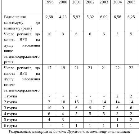
1996
2000
2001
2002
2003
2004
2005
Відношення
2,68
4,23
5,93
5,82
6,09
6,58
6,25
максимуму до
мінімуму (рази)
Число регіонів, що
10
8
6
6
6
5
5
мають ВРП на
душу населення
вище
загальнодержавного
рівня
Число регіонів, що
17
19
21
21
21
22
22
мають ВРП на
душу населення
нижче
загальнодержавного
1 група
-
-
-
-
-
2
2
2 група
7
10
15
12
14
14
14
3 група
10
9
6
9
7
6
6
4 група
6
4
5
5
5
3
2
5 група
4
3
-
-
-
1
2
6 група
-
1
1
1
1
1
1
Розраховано автором за даними Державного комітету статистики