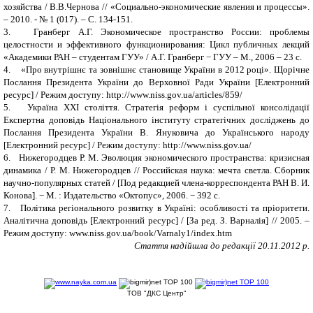
хозяйства / В.В.Чернова //
«Социально-экономические явления и процессы».
– 2010. - № 1 (017). – С. 134-151.
3.
Гранберг А.Г. Экономическое пространство России: проблемы
целостности и эффективного функционирования: Цикл публичных лекций
«Академики РАН – студентам ГУУ»
/ А.Г. Гранберг
−
ГУУ – М.
,
2006 – 23 с.
4.
«Про внутрішнє та зовнішнє становище України в 2012 році». Щорічне
Послання Президента України до Верховної Ради України
[Електронний
ресурс] / Режим доступу: http://www.niss.gov.ua/articles/859/
5.
Україна ХХІ століття. Стратегія реформ і суспільної консолідації
Експертна доповідь Національного інституту стратегічних досліджень до
Послання Президента України В. Януковича до Українського народу
[Електронний ресурс] / Режим доступу: http://www.niss.gov.ua/
6.
Нижегородцев Р. М. Эволюция экономического пространства: кризисная
динамика / Р. М. Нижегородцев // Российская наука: мечта светла. Сборник
научно-популярных статей / [Под редакцией члена-корреспондента РАН В. И.
Конова]. − М. : Издательство «Октопус», 2006. − 392 с.
7.
Політика регіонального розвитку в Україні: особливості та пріоритети.
Аналітична доповідь [Електронний ресурс] /
[
За ред. З. Варналія
]
//
200
5. –
Режим доступу: www.niss.gov.ua/book/Varnaly1/index.htm
С
таття надійшла до редакції 20.11.2012 р.
ТОВ "ДКС Центр"