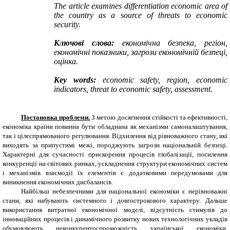
The article examines differentiation economic area of
the country as a source of threats to economic
security.
Ключові слова:
економічна безпека, регіон,
економічні показники, загрози економічній безпеці,
оцінка.
Key words:
ec
onomic safety, region, economic
indicators, threat to economic safety, assessment.
Постановка проблеми.
З метою досягнення стійкості та ефективності,
економіка країни повинна бути обладнана як механізми самоналаштування,
так і цілеспрямованого регулювання. Відхилення від рівноважного стану, які
виходять за припустимі межі, породжують загрози національній безпеці.
Характерні для сучасності прискорення процесів глобалізації, посилення
конкуренції на світових ринках, ускладнення структури економічних систем
і механізмів взаємодії їх елементів є додатковими передумовами для
виникнення економічних дисбалансів.
Найбільш небезпечними для національної економіки є нерівноважні
стани, які набувають системного і довгострокового характеру. Дальше
використання витратної економічної моделі, відсутність стимулів до
інноваційних процесів і динамічного розвитку нових технологічних укладів
обумовлюють неконкурентоспроможність української економіки,