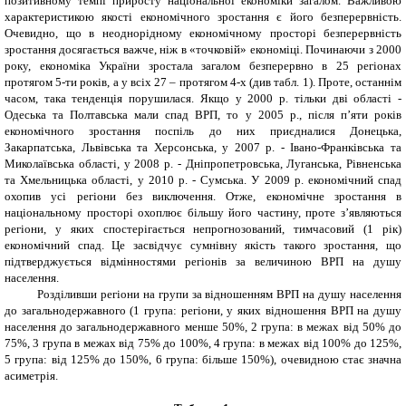
позитивному темпі приросту національної економіки загалом. Важливою
характеристикою якості економічного зростання є його безперервність.
Очевидно, що в неоднорідному економічному просторі безперервність
зростання досягається важче, ніж в «точковій» економіці. Починаючи з 2000
року, економіка України зростала загалом безперервно в 25 регіонах
протягом 5-ти років, а у всіх 27 – протягом 4-х (див табл. 1). Проте, останнім
часом, така тенденція порушилася. Якщо у 2000 р. тільки дві області -
Одеська та Полтавська мали спад ВРП, то у 2005 р., після п’яти років
економічного зростання поспіль до них приєдналися Донецька,
Закарпатська, Львівська та Херсонська, у 2007 р. - Івано-Франківська та
Миколаївська області, у 2008 р. - Дніпропетровська, Луганська, Рівненська
та Хмельницька області, у 2010 р. - Сумська. У 2009 р. економічний спад
охопив усі регіони без виключення. Отже, економічне зростання в
національному просторі охоплює більшу його частину, проте з’являються
регіони, у яких спостерігається непрогнозований, тимчасовий (1 рік)
економічний спад. Це засвідчує сумнівну якість такого зростання, що
підтверджується відмінностями регіонів за величиною ВРП на душу
населення.
Розділивши регіони на групи за відношенням ВРП на душу населення
до загальнодержавного (1 група: регіони, у яких відношення ВРП на душу
населення до загальнодержавного менше 50%, 2 група: в межах від 50% до
75%, 3 група в межах від 75% до 100%, 4 група: в межах від 100% до 125%,
5 група: від 125% до 150%, 6 група: більше 150%), очевидною стає значна
асиметрія.