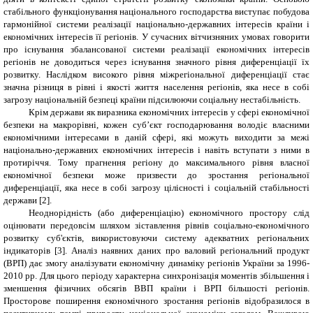
стабільного функціонування національного господарства виступає побудова
гармонійної системи реалізації національно-державних інтересів країни і
економічних інтересів її регіонів. У сучасних вітчизняних умовах говорити
про існування збалансованої системи реалізації економічних інтересів
регіонів не доводиться через існування значного рівня диференціації їх
розвитку. Наслідком високого рівня міжрегіональної диференціації стає
значна різниця в рівні і якості життя населення регіонів, яка несе в собі
загрозу національній безпеці країни підсилюючи соціальну нестабільність.
Крім держави як виразника економічних інтересів у сфері економічної
безпеки на макрорівні, кожен суб’єкт господарювання володіє власними
економічними інтересами в даній сфері, які можуть виходити за межі
національно-державних економічних інтересів і навіть вступати з ними в
протиріччя. Тому прагнення регіону до максимального рівня власної
економічної безпеки може призвести до зростання регіональної
диференціації, яка несе в собі загрозу цілісності і соціальній стабільності
держави [2].
Неоднорідність (або диференціацію) економічного простору слід
оцінювати передовсім шляхом зіставлення рівнів соціально-економічного
розвитку суб'єктів, використовуючи систему адекватних регіональних
індикаторів [3]. Аналіз наявних даних про валовий регіональний продукт
(ВРП) дає змогу аналізувати економічну динаміку регіонів України за 1996-
2010 рр. Для цього періоду характерна синхронізація моментів збільшення і
зменшення фізичних обсягів ВВП країни і ВРП більшості регіонів.
Просторове поширення економічного зростання регіонів відобразилося в