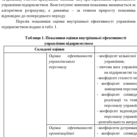
управління підприємством. Констатуюче значення показника визначається за
алгоритмом розрахунку, а динаміка – за темпом приросту показника
відповідно до попереднього періоду.
Перелік показників оцінки внутрішньої ефективності управління
підприємством подано в табл. 1.
Таблиця 1.
Показники оцінки внутрішньої ефективності
управління підприємством
Складові оцінки
Оцінка ефективності
-
коефіцієнт кількісно
управлінського
управління;
персоналу
-
питома вага управлін
на підприємстві та 
-
коефіцієнт сталості п
-
коефіцієнт плинно
заміщення персона
-
коефіцієнт співв
реалізації та те
персоналу управлі
-
коефіцієнт відповід
персоналу управлі
-
рентабельність витра
Оцінка ефективності
-
коефіцієнти дотриман
організаційної
-
коефіцієнт співв