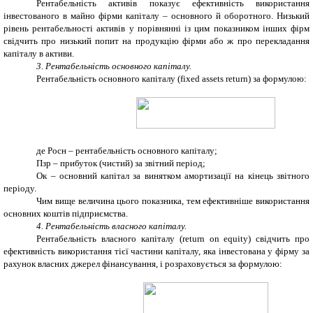
Рентабельність активів показує ефективність використання
інвестованого в майно фірми капіталу – основного й оборотного. Низький
рівень рентабельності активів у порівнянні із цим показником інших фірм
свідчить про низький попит на продукцію фірми або ж про перекладання
капіталу в активи.
3. Рентабельність основного капіталу.
Рентабельність основного капіталу (fixed assets return) за формулою:
де Росн – рентабельність основного капіталу;
Пзр – прибуток (чистий) за звітний період;
Ок – основний капітал за винятком амортизації на кінець звітного
періоду.
Чим вище величина цього показника, тем ефективніше використання
основних коштів підприємства.
4. Рентабельність власного капіталу.
Рентабельність власного капіталу (return on equity) свідчить про
ефективність використання тієї частини капіталу, яка інвестована у фірму за
рахунок власних джерел фінансування, і розраховується за формулою: