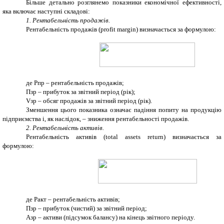
Більше детально розглянемо показники економічної ефективності,
яка включає наступні складові:
1. Рентабельність продажів.
Рентабельність продажів (profit margin) визначається за формулою:
де Рпр – рентабельність продажів;
Пзр – прибуток за звітний період (рік);
Vзр – обсяг продажів за звітний період (рік).
Зменшення цього показника означає падіння попиту на продукцію
підприємства і, як наслідок, – зниження рентабельності продажів.
2. Рентабельність активів.
Рентабельність активів (total assets return) визначається за
формулою:
де Ракт – рентабельність активів;
Пзр – прибуток (чистий) за звітний період;
Азр – активи (підсумок балансу) на кінець звітного періоду.