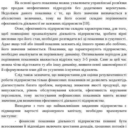
На основі цього показника можна ухвалювати управлінські розв'язки
про продаж неефективних підрозділів без додаткових коректувань.
Недоліком даного показника є те, що його значення визначається в
абсолютних величинах, тому на його основі складно порівнювати
ефективність діяльності не залежних підприємств [10].
Отже, ефективність підприємства складна характеристика, для того,
щоб повноцінно проаналізувати діяльність підприємства, зробити вірні
висновки про його стан, необхідно розглядати всі ці показники в сукупності.
Адже якщо той або інший показник залежить від іншого прямо або побічно,
його значення змінюється. Показники, що характеризують підприємство,
необхідно аналізувати як порівняльну динаміку. Оптимальним періодом для
порівняння показників вважається відрізок часу 3-5 років. Саме за цей час
можна чітко відстежити ту або іншу динаміку, виявити певні закономірності
й сформулювати план дій по усуненню існуючих відхилень.
Слід також зазначити, що використання для оцінки результативності
роботи підприємства тільки фінансових показників не дозволить заздалегідь
діагностувати багато проблем, наприклад зниження якості продукції, що
випускається, рівень обслуговування клієнтів, ефективність керування
персоналом, тому застосування нефінансових показників мають велике
значення для визначення ефективності діяльності підприємства.
Виходячи з того що найважливішим завданням підприємства є
підвищення вартості акціонерного капіталу, необхідно враховувати
наступне:
-
фінансові показники діяльності підприємства повинні бути
всеосяжними й відповідно включати зростання доходів, грошових потоків і