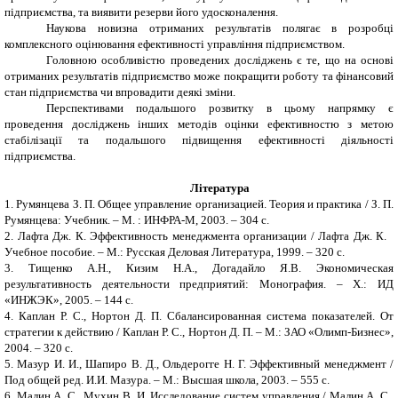
підприємства, та виявити резерви його удосконалення.
Наукова новизна отриманих результатів
полягає в розробці
комплексного оцінювання ефективності управління підприємством.
Головною особливістю проведених досліджень є те, що на основі
отриманих результатів підприємство може покращити роботу та фінансовий
стан підприємства чи впровадити деякі зміни.
Перспективами подальшого розвитку в цьому напрямку є
проведення досліджень інших методів оцінки ефективностю з метою
стабілізації та подальшого підвищення ефективності діяльності
підприємства.
Література
1. Румянцева З. П. Общее управление организацией. Теория и практика / З. П.
Румянцева: Учебник. – М. : ИНФРА-М, 2003. – 304 с.
2. Лафта Дж. К. Эффективность менеджмента организации / Лафта Дж. К.
Учебное пособие. – М.: Русская Деловая Литература, 1999. – 320 с.
3. Тищенко А.Н., Кизим Н.А., Догадайло Я.В. Экономическая
результативность деятельности предприятий: Монография. – Х.: ИД
«ИНЖЭК», 2005. – 144 с.
4. Каплан Р. С., Нортон Д. П. Сбалансированная система показателей. От
стратегии к действию / Каплан Р. С., Нортон Д. П. – М.: ЗАО «Олимп-Бизнес»,
2004. – 320 с.
5. Мазур И. И., Шапиро В. Д., Ольдерогге Н. Г. Эффективный менеджмент /
Под общей ред. И.И. Мазура. – М.: Высшая школа, 2003. – 555 с.
6. Малин А. С., Мухин В. И. Исследование систем управления / Малин А. С.,