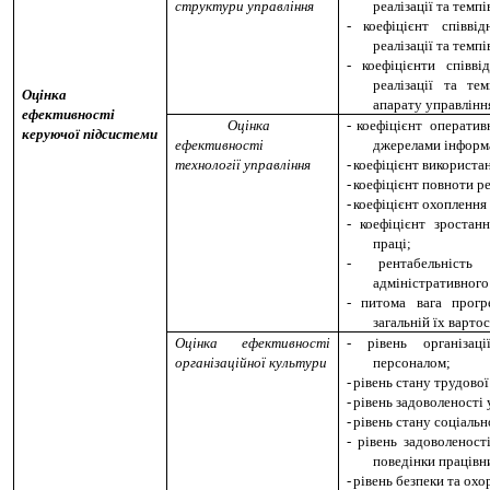
структури управління
реалізації та темп
-
коефіцієнт співв
реалізації та темп
-
коефіцієнти співв
реалізації та те
Оцінка
апарату управлінн
ефективності
Оцінка
-
коефіцієнт операти
керуючої підсистеми
ефективності
джерелами інформа
технології управління
-
коефіцієнт використа
-
коефіцієнт повноти ре
-
коефіцієнт охоплення
-
коефіцієнт зростан
праці;
-
рентабельніст
адміністративного
-
питома вага прог
загальній їх вартос
Оцінка ефективності
-
рівень організац
організаційної культури
персоналом;
-
рівень стану трудово
-
рівень задоволеності
-
рівень стану соціальн
-
рівень задоволенос
поведінки працівн
-
рівень безпеки та охо