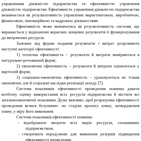
управлінням діяльністю підприємства та ефективністю управління
діяльністю підприємства. Ефективність управління діяльністю підприємства
визначається як результативність управління маркетинговою, виробничою,
фінансовою, інноваційною та кадровою діяльностями.
Ефективність може визначатись як результативність системи, що
виражається у відношенні корисних кінцевих результатів її функціонування
до витрачених ресурсів.
Залежно від форми подання результатів і витрат розрізняють
наступні категорії ефективності:
1) технічна ефективність – результати й витрати виміряються в
натурально-речовинній формі;
2) економічна ефективність – результати й витрати оцінюються у
вартісній формі;
3) соціально-економічна ефективність – ураховуються не тільки
економічні, але й соціальні наслідки реалізації заходу [7].
Система показників ефективності проведення повинна давати
всебічну оцінку використання всіх ресурсів підприємства й містити всі
загальноекономічні показники. Дуже важливо, щоб розрахунки ефективності
проведення велися безупинно: на стадіях проекту плану, затвердження
плану, у міру його виконання.
Система показників ефективності повинна:
-
відображати витрати всіх видів ресурсів, споживаних
підприємством;
-
створювати передумови для виявлення резервів підвищення
ефективності проведення;