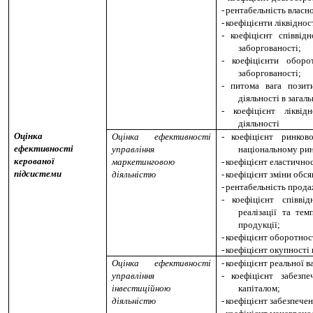
-
рентабельність власно
-
коефіцієнти ліквіднос
-
коефіцієнт співвід
заборгованості;
-
коефіцієнти оборо
заборгованості;
-
питома вага позит
діяльності в загаль
-
коефіцієнт лікві
діяльності
Оцінка
Оцінка ефективності
-
коефіцієнт ринков
ефективності
управління
національному ри
керованої
маркетинговою
-
коефіцієнт еластично
підсистеми
діяльністю
-
коефіцієнт зміни обся
-
рентабельність прода
-
коефіцієнт співв
реалізації та тем
продукції;
-
коефіцієнт оборотност
-
коефіцієнт окупності 
Оцінка ефективності
-
коефіцієнт реальної в
управління
-
коефіцієнт забезп
інвестиційною
капіталом;
діяльністю
-
коефіцієнт забезпече