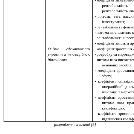
-
коефіцієнт маневрено
-
рентабельність
рентабельність інв
-
питома вага власн
інвестування;
-
рентабельність фінан
-
питома вага власних 
-
рентабельність інвест
-
коефіцієнт виплати п
Оцінка ефективності
-
коефіцієнт зростання
управління інноваційною
-
розробку та впровадж
діяльністю
-
питома вага високоте
основних засобів;
-
коефіцієнт зростанн
збуту;
-
коефіцієнт співвід
операційної діял
інновації в маркет
-
коефіцієнт зростан
питома вага прац
кваліфікацію;
-
коефіцієнт зростан
підвищення кваліф
·
розроблено на основі [
9
]
·