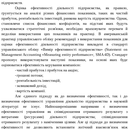
підприємств.
Оцінка ефективності діяльності підприємства, як правило,
ґрунтується на аналізі різних фінансових показників, таких як чистий
прибуток, рентабельність інвестицій, ринкова вартість підприємства. Однак,
становлячи список фінансових коефіцієнтів, на підставі яких будуть
ухвалюватися стратегічні розв'язки, необхідно враховувати переваги й
недоліки використання цих показників на практиці.
В американській
практиці управлінського обліку рекомендації з використання показників для
оцінки ефективності діяльності підприємства викладені в стандарті
управлінського обліку «Вимір ефективності підприємства» (Statement on
Management Accounting «Measuring entity performance»; SMA 4D). Стандарт
пропонує використовувати наступні показники, на основі яких буде
оцінюватися ефективність керування компанією:
-
чистий прибуток і прибуток на акцію;
-
грошові потоки;
-
рентабельність інвестицій;
-
залишковий дохід;
-
вартість компанії.
Але єдиного підходу як до визначення ефективності, так і до
визначення ефективності управління діяльністю підприємства в науковій
літературі не існує. Найпоширенішими напрямами є визначення
ефективності управління як співвідношення отриманого результату з
витратами (ресурсами) діяльності підприємства; співвідношення
отриманого результату з наміченими цілями. Але ці підходи до визначення
ефективності не дозволяють встановити логічний взаємозв’язок між