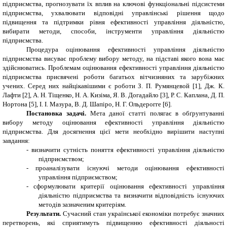
підприємства, прогнозувати їх вплив на ключові функціональні підсистеми
підприємства, ухвалювати відповідні управлінські рішення щодо
підвищення та підтримки рівня ефективності управління діяльністю,
вибирати методи, способи, інструменти управління діяльністю
підприємства.
Процедура оцінювання ефективності управління діяльністю
підприємства висуває проблему вибору методу, на підставі якого вона має
здійснюватись. Проблемам оцінювання ефективності управління діяльністю
підприємства присвячені роботи багатьох вітчизняних та зарубіжних
учених. Серед них найцікавішими є роботи З. П. Румянцевой [1], Дж. К.
Лафти [2], А. Н. Тіщенко, Н. А. Кизіма, Я. В. Догадайло [3], Р. С. Каплана, Д. П.
Нортона [5], І. І. Мазура, В. Д. Шапіро, Н. Г. Ольдерогге [6].
Постановка задачі.
Мета даної статті полягає в обґрунтуванні
вибору методу оцінювання ефективності управління діяльністю
підприємства. Для досягнення цієї мети необхідно вирішити наступні
завдання:
-
визначити сутність поняття ефективності управління діяльністю
підприємством;
-
проаналізувати існуючі методи оцінювання ефективності
управління підприємством;
-
сформулювати критерії оцінювання ефективності управління
діяльністю підприємства та визначити відповідність існуючих
методів зазначеним критеріям.
Результати.
Сучасний стан української економіки потребує значних
перетворень, які сприятимуть підвищенню ефективності діяльності