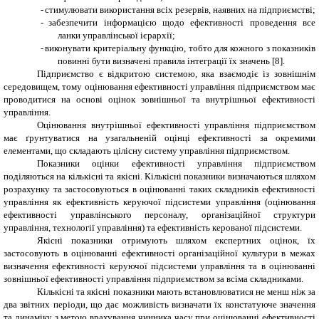
-
стимулювати використання всіх резервів, наявних на підприємстві;
-
забезпечити інформацією щодо ефективності проведення все
ланки управлінської ієрархії;
-
виконувати критеріальну функцію, тобто для кожного з показників
повинні бути визначені правила інтеграції їх значень [
8
].
Підприємство є відкритою системою, яка взаємодіє із зовнішнім
середовищем, тому оцінювання ефективності управління підприємством має
проводитися на основі оцінок зовнішньої та внутрішньої ефективності
управління.
Оцінювання внутрішньої ефективності управління підприємством
має ґрунтуватися на узагальненій оцінці ефективності за окремими
елементами, що складають цілісну систему управління підприємством.
Показники оцінки ефективності управління підприємством
поділяються на кількісні та якісні. Кількісні показники визначаються шляхом
розрахунку та застосовуються в оцінюванні таких складників ефективності
управління як ефективність керуючої підсистеми управління (оцінювання
ефективності управлінського персоналу, організаційної структури
управління, технології управління) та ефективність керованої підсистеми.
Якісні показники отримують шляхом експертних оцінок, їх
застосовують в оцінюванні ефективності організаційної культури в межах
визначення ефективності керуючої підсистеми управління та в оцінюванні
зовнішньої ефективності управління підприємством за всіма складниками.
Кількісні та якісні показники мають встановлюватися не менш ніж за
два звітних періоди, що дає можливість визначати їх констатуюче значення
та динаміку з метою врахування чинника часу при оцінюванні ефективності