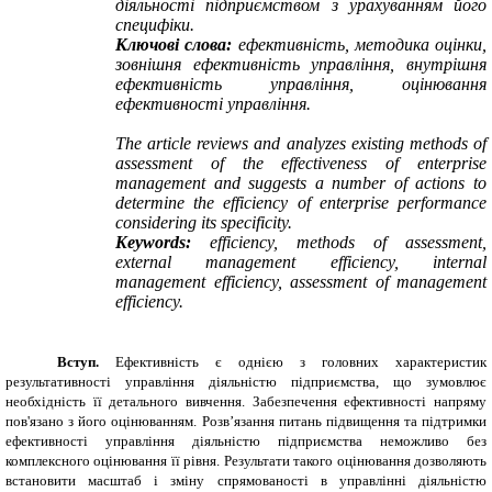
діяльності підприємством з урахуванням його
специфіки.
Ключові слова:
ефективність, методика оцінки,
зовнішня ефективність управління, внутрішня
ефективність управління, оцінювання
ефективності управління.
The article reviews and analyzes existing methods of
assessment of the effectiveness of enterprise
management and suggests a number of actions to
determine the efficiency of enterprise performance
considering its specificity.
Keywords:
efficiency, methods of assessment,
external management efficiency, internal
management efficiency, assessment of management
efficiency.
Вступ.
Ефективність є однією з головних характеристик
результативності управління діяльністю підприємства, що зумовлює
необхідність її детального вивчення. Забезпечення ефективності напряму
пов'язано з його оцінюванням. Розв’язання питань підвищення та підтримки
ефективності управління діяльністю підприємства неможливо без
комплексного оцінювання її рівня. Результати такого оцінювання дозволяють
встановити масштаб і зміну спрямованості в управлінні діяльністю