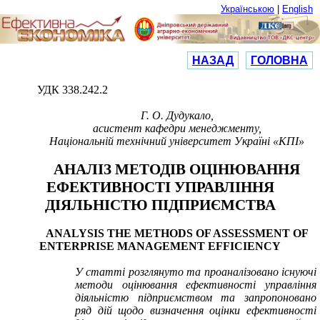
Українською
|
English
НАЗАД
ГОЛОВНА
УДК 338.242.2
Г. О. Дудукало,
асистент кафедри менеджменту,
Національній технічний університет Україні «КПІ»
АНАЛІЗ МЕТОДІВ ОЦІНЮВАННЯ
ЕФЕКТИВНОСТІ УПРАВЛІННЯ
ДІЯЛЬНІСТЮ ПІДПРИЄМСТВА
ANALYSIS THE METHODS OF ASSESSMENT OF
ENTERPRISE MANAGEMENT EFFICIENCY
У статті розглянуто та проаналізовано існуючі
методи оцінювання ефективності управління
діяльністю підприємством та запропоновано
ряд дій щодо визначення оцінки ефективності