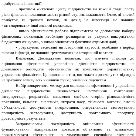
прибутків на інвестиції;
-
протягом життєвого циклу підприємства на кожній стадії росту
різні фінансові показники мають різний ступінь важливості. Отже, ні чистий
прибуток, ні грошові потоки, ні дохід на інвестиції не повинні
«затьмарювати» інші значимі показники;
-
вимір ефективності роботи підприємства за допомогою набору
фінансових показників необхідно розширити за рахунок використання
бюджетних очікувань, з якими рівняються фактично отримані дані;
-
розрахунки, засновані на історичній вартості, особливо в період
високої інфляції, не повинні ґрунтуватися на історичній вартості.
Висновки.
Дослідження показали, що існуючі підходи до
оцінювання ефективності управління діяльністю підприємства не
дозволяють розглядати ефективність як комплексну характеристику
управління діяльністю. Це пов'язано з тим, що кожен з розглянутих підходів
не враховує впливу всіх чинників функціональних підсистем.
Вибір конкретного методу для оцінювання ефективності управління
діяльністю підприємства визначається наступними критеріями:
інтерпретація результатів, виявлення слабких сторін, різноманітність
показників, кількість аналітиків, витрати часу, фінансові витрати, рівень
об’єктивності, доступність використання, оперативність застосування,
поширеність застосування, доступність програмного продукту,
достовірність результатів.
Запропонована послідовність оцінювання ефективності
функціонування підприємства дозволить об’єктивно та комплексно
проаналізувати ефективність, з урахуванням специфіки діяльності