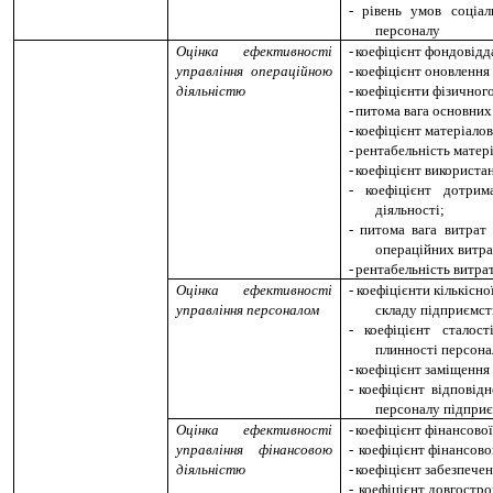
-
рівень умов соціал
персоналу
Оцінка ефективності
-
коефіцієнт фондовідд
управління операційною
-
коефіцієнт оновлення
діяльністю
-
коефіцієнти фізичног
-
питома вага основних
-
коефіцієнт матеріалов
-
рентабельність матер
-
коефіцієнт використ
-
коефіцієнт дотрим
діяльності;
-
питома вага витрат 
операційних витра
-
рентабельність витрат
Оцінка ефективності
-
коефіцієнти кількісно
управління персоналом
складу підприємст
-
коефіцієнт сталост
плинності персона
-
коефіцієнт заміщення
-
коефіцієнт відповід
персоналу підприє
Оцінка ефективності
-
коефіцієнт фінансової
управління фінансовою
-
коефіцієнт фінансово
діяльністю
-
коефіцієнт забезпече
-
коефіцієнт довгостро