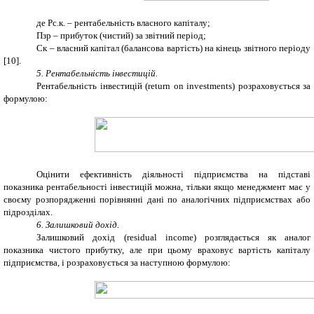
де Рс.к. – рентабельність власного капіталу;
Пзр – прибуток (чистий) за звітний період;
Ск – власний капітал (балансова вартість) на кінець звітного періоду
[10].
5. Рентабельність інвестицій.
Рентабельність інвестицій (return on investments) розраховується за
формулою:
Оцінити ефективність діяльності підприємства на підставі
показника рентабельності інвестицій можна, тільки якщо менеджмент має у
своєму розпорядженні порівнянні дані по аналогічних підприємствах або
підрозділах.
6. Залишковий дохід.
Залишковий дохід (residual income) розглядається як аналог
показника чистого прибутку, але при цьому враховує вартість капіталу
підприємства, і розраховується за наступною формулою: