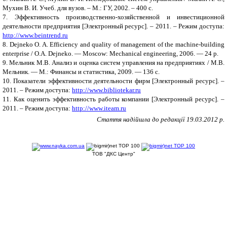
Мухин В. И. Учеб. для вузов. – М.: ГУ, 2002. – 400 с.
7. Эффективность производственно-хозяйственной и инвестиционной
деятельности предприятия [Электронный ресурс]. – 2011. – Режим доступа:
http://www.beintrend.ru
8. Dejneko O. A. Efficiency and quality of management of the machine-building
enterprise / O.A. Dejneko. —
Moscow: Mechanical engineering, 2006. — 24 p.
9. Мельник М.В. Анализ и оценка систем управления на предприятиях / М.В.
Мельник. — М.: Финансы и статистика, 2009. — 136 с.
10. Показатели эффективности деятельности фирм [Электронный ресурс]. –
2011. – Режим доступа:
http://www.bibliotekar.ru
11. Как оценить эффективность работы компании [Электронный ресурс]. –
2011. – Режим доступа:
http://www.iteam.ru
Стаття надійшла до редакції 19.03.2012 р.
ТОВ "ДКС Центр"