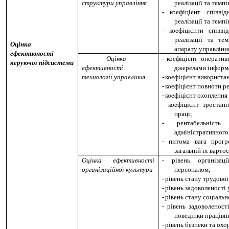
структури управління
реалізації та темп
-
коефіцієнт співв
реалізації та темп
-
коефіцієнти співв
реалізації та те
Оцінка
апарату управлінн
ефективності
Оцінка
-
коефіцієнт операти
керуючої підсистеми
ефективності
джерелами інформа
технології управління
-
коефіцієнт використа
-
коефіцієнт повноти ре
-
коефіцієнт охоплення
-
коефіцієнт зростан
праці;
-
рентабельніст
адміністративного
-
питома вага прог
загальній їх вартос
Оцінка ефективності
-
рівень організац
організаційної культури
персоналом;
-
рівень стану трудово
-
рівень задоволеності
-
рівень стану соціальн
-
рівень задоволенос
поведінки працівн
-
рівень безпеки та охо