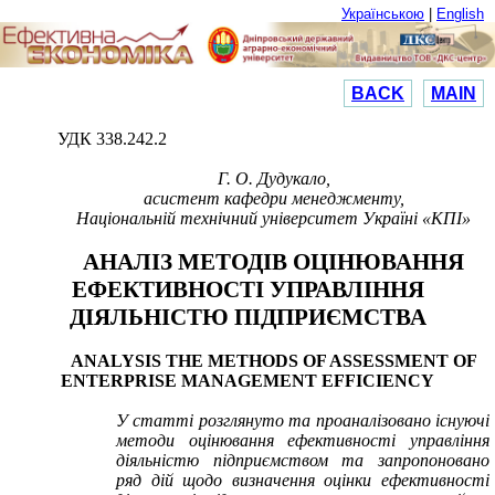
Українською
|
English
BACK
MAIN
УДК 338.242.2
Г. О. Дудукало,
асистент кафедри менеджменту,
Національній технічний університет Україні «КПІ»
АНАЛІЗ МЕТОДІВ ОЦІНЮВАННЯ
ЕФЕКТИВНОСТІ УПРАВЛІННЯ
ДІЯЛЬНІСТЮ ПІДПРИЄМСТВА
ANALYSIS THE METHODS OF ASSESSMENT OF
ENTERPRISE MANAGEMENT EFFICIENCY
У статті розглянуто та проаналізовано існуючі
методи оцінювання ефективності управління
діяльністю підприємством та запропоновано
ряд дій щодо визначення оцінки ефективності