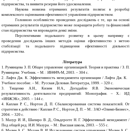
підприємства, та виявити резерви його удосконалення.
Наукова новизна отриманих результатів
полягає в розробці
комплексного оцінювання ефективності управління підприємством.
Головною особливістю проведених досліджень є те, що на основі
отриманих результатів підприємство може покращити роботу та фінансовий
стан підприємства чи впровадити деякі зміни.
Перспективами подальшого розвитку в цьому напрямку є
проведення досліджень інших методів оцінки ефективностю з метою
стабілізації та подальшого підвищення ефективності діяльності
підприємства.
Література
1. Румянцева З. П. Общее управление организацией. Теория и практика / З. П.
Румянцева: Учебник. – М. : ИНФРА-М, 2003. – 304 с.
2. Лафта Дж. К. Эффективность менеджмента организации / Лафта Дж. К.
Учебное пособие. – М.: Русская Деловая Литература, 1999. – 320 с.
3. Тищенко А.Н., Кизим Н.А., Догадайло Я.В. Экономическая
результативность деятельности предприятий: Монография. – Х.: ИД
«ИНЖЭК», 2005. – 144 с.
4. Каплан Р. С., Нортон Д. П. Сбалансированная система показателей. От
стратегии к действию / Каплан Р. С., Нортон Д. П. – М.: ЗАО «Олимп-Бизнес»,
2004. – 320 с.
5. Мазур И. И., Шапиро В. Д., Ольдерогге Н. Г. Эффективный менеджмент /
Под общей ред. И.И. Мазура. – М.: Высшая школа, 2003. – 555 с.
6. Малин А. С., Мухин В. И. Исследование систем управления / Малин А. С.,