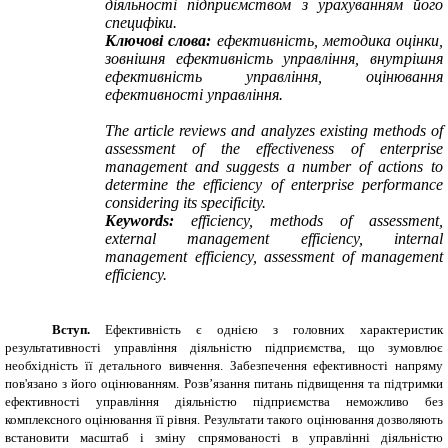
діяльності підприємством з урахуванням його
специфіки.
Ключові слова:
ефективність, методика оцінки,
зовнішня ефективність управління, внутрішня
ефективність управління, оцінювання
ефективності управління.
The article reviews and analyzes existing methods of
assessment of the effectiveness of enterprise
management and suggests a number of actions to
determine the efficiency of enterprise performance
considering its specificity.
Keywords:
efficiency, methods of assessment,
external management efficiency, internal
management efficiency, assessment of management
efficiency.
Вступ.
Ефективність є однією з головних характеристик
результативності управління діяльністю підприємства, що зумовлює
необхідність її детального вивчення. Забезпечення ефективності напряму
пов'язано з його оцінюванням. Розв’язання питань підвищення та підтримки
ефективності управління діяльністю підприємства неможливо без
комплексного оцінювання її рівня. Результати такого оцінювання дозволяють
встановити масштаб і зміну спрямованості в управлінні діяльністю