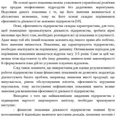
На основі цього показника можна ухвалювати управлінські розв'язки
про продаж неефективних підрозділів без додаткових коректувань.
Недоліком даного показника є те, що його значення визначається в
абсолютних величинах, тому на його основі складно порівнювати
ефективність діяльності не залежних підприємств [10].
Отже, ефективність підприємства складна характеристика, для того,
щоб повноцінно проаналізувати діяльність підприємства, зробити вірні
висновки про його стан, необхідно розглядати всі ці показники в сукупності.
Адже якщо той або інший показник залежить від іншого прямо або побічно,
його значення змінюється. Показники, що характеризують підприємство,
необхідно аналізувати як порівняльну динаміку. Оптимальним періодом для
порівняння показників вважається відрізок часу 3-5 років. Саме за цей час
можна чітко відстежити ту або іншу динаміку, виявити певні закономірності
й сформулювати план дій по усуненню існуючих відхилень.
Слід також зазначити, що використання для оцінки результативності
роботи підприємства тільки фінансових показників не дозволить заздалегідь
діагностувати багато проблем, наприклад зниження якості продукції, що
випускається, рівень обслуговування клієнтів, ефективність керування
персоналом, тому застосування нефінансових показників мають велике
значення для визначення ефективності діяльності підприємства.
Виходячи з того що найважливішим завданням підприємства є
підвищення вартості акціонерного капіталу, необхідно враховувати
наступне:
-
фінансові показники діяльності підприємства повинні бути
всеосяжними й відповідно включати зростання доходів, грошових потоків і