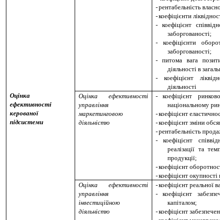
-
рентабельність власно
-
коефіцієнти ліквіднос
-
коефіцієнт співвід
заборгованості;
-
коефіцієнти оборо
заборгованості;
-
питома вага позит
діяльності в загаль
-
коефіцієнт лікві
діяльності
Оцінка
Оцінка ефективності
-
коефіцієнт ринков
ефективності
управління
національному ри
керованої
маркетинговою
-
коефіцієнт еластично
підсистеми
діяльністю
-
коефіцієнт зміни обся
-
рентабельність прода
-
коефіцієнт співв
реалізації та тем
продукції;
-
коефіцієнт оборотност
-
коефіцієнт окупності 
Оцінка ефективності
-
коефіцієнт реальної в
управління
-
коефіцієнт забезп
інвестиційною
капіталом;
діяльністю
-
коефіцієнт забезпече