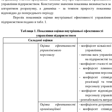
управління підприємством. Констатуюче значення показника визначається за
алгоритмом розрахунку, а динаміка – за темпом приросту показника
відповідно до попереднього періоду.
Перелік показників оцінки внутрішньої ефективності управління
підприємством подано в табл. 1.
Таблиця 1.
Показники оцінки внутрішньої ефективності
управління підприємством
Складові оцінки
Оцінка ефективності
-
коефіцієнт кількісно
управлінського
управління;
персоналу
-
питома вага управлін
на підприємстві та 
-
коефіцієнт сталості п
-
коефіцієнт плинно
заміщення персона
-
коефіцієнт співв
реалізації та те
персоналу управлі
-
коефіцієнт відповід
персоналу управлі
-
рентабельність витра
Оцінка ефективності
-
коефіцієнти дотриман
організаційної
-
коефіцієнт співв