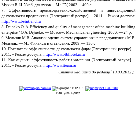
Мухин В. И. Учеб. для вузов. – М.: ГУ, 2002. – 400 с.
7. Эффективность производственно-хозяйственной и инвестиционной
деятельности предприятия [Электронный ресурс]. – 2011. – Режим доступа:
http://www.beintrend.ru
8. Dejneko O. A. Efficiency and quality of management of the machine-building
enterprise / O.A. Dejneko. —
Moscow: Mechanical engineering, 2006. — 24 p.
9. Мельник М.В. Анализ и оценка систем управления на предприятиях / М.В.
Мельник. — М.: Финансы и статистика, 2009. — 136 с.
10. Показатели эффективности деятельности фирм [Электронный ресурс]. –
2011. – Режим доступа:
http://www.bibliotekar.ru
11. Как оценить эффективность работы компании [Электронный ресурс]. –
2011. – Режим доступа:
http://www.iteam.ru
Стаття надійшла до редакції 19.03.2012 р.
ТОВ "ДКС Центр"