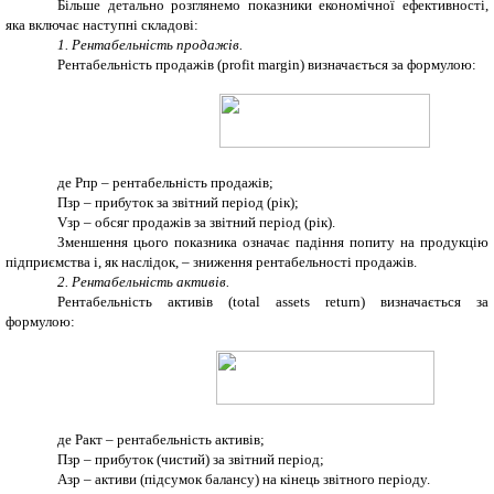
Більше детально розглянемо показники економічної ефективності,
яка включає наступні складові:
1. Рентабельність продажів.
Рентабельність продажів (profit margin) визначається за формулою:
де Рпр – рентабельність продажів;
Пзр – прибуток за звітний період (рік);
Vзр – обсяг продажів за звітний період (рік).
Зменшення цього показника означає падіння попиту на продукцію
підприємства і, як наслідок, – зниження рентабельності продажів.
2. Рентабельність активів.
Рентабельність активів (total assets return) визначається за
формулою:
де Ракт – рентабельність активів;
Пзр – прибуток (чистий) за звітний період;
Азр – активи (підсумок балансу) на кінець звітного періоду.