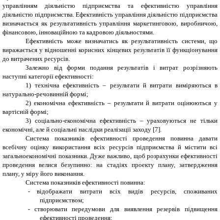
управлінням діяльністю підприємства та ефективністю управління
діяльністю підприємства. Ефективність управління діяльністю підприємства
визначається як результативність управління маркетинговою, виробничою,
фінансовою, інноваційною та кадровою діяльностями.
Ефективність може визначатись як результативність системи, що
виражається у відношенні корисних кінцевих результатів її функціонування
до витрачених ресурсів.
Залежно від форми подання результатів і витрат розрізняють
наступні категорії ефективності:
1) технічна ефективність – результати й витрати виміряються в
натурально-речовинній формі;
2) економічна ефективність – результати й витрати оцінюються у
вартісній формі;
3) соціально-економічна ефективність – ураховуються не тільки
економічні, але й соціальні наслідки реалізації заходу [7].
Система показників ефективності проведення повинна давати
всебічну оцінку використання всіх ресурсів підприємства й містити всі
загальноекономічні показники. Дуже важливо, щоб розрахунки ефективності
проведення велися безупинно: на стадіях проекту плану, затвердження
плану, у міру його виконання.
Система показників ефективності повинна:
-
відображати витрати всіх видів ресурсів, споживаних
підприємством;
-
створювати передумови для виявлення резервів підвищення
ефективності проведення;