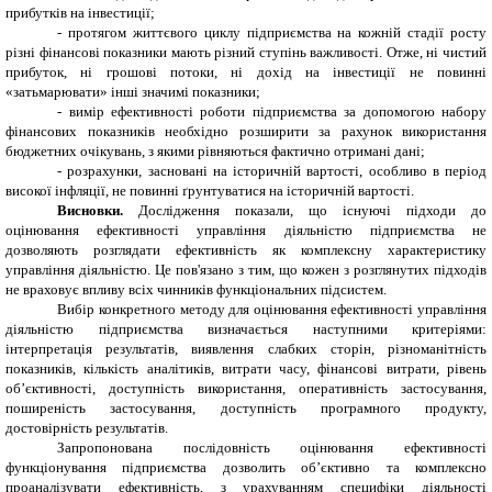
прибутків на інвестиції;
-
протягом життєвого циклу підприємства на кожній стадії росту
різні фінансові показники мають різний ступінь важливості. Отже, ні чистий
прибуток, ні грошові потоки, ні дохід на інвестиції не повинні
«затьмарювати» інші значимі показники;
-
вимір ефективності роботи підприємства за допомогою набору
фінансових показників необхідно розширити за рахунок використання
бюджетних очікувань, з якими рівняються фактично отримані дані;
-
розрахунки, засновані на історичній вартості, особливо в період
високої інфляції, не повинні ґрунтуватися на історичній вартості.
Висновки.
Дослідження показали, що існуючі підходи до
оцінювання ефективності управління діяльністю підприємства не
дозволяють розглядати ефективність як комплексну характеристику
управління діяльністю. Це пов'язано з тим, що кожен з розглянутих підходів
не враховує впливу всіх чинників функціональних підсистем.
Вибір конкретного методу для оцінювання ефективності управління
діяльністю підприємства визначається наступними критеріями:
інтерпретація результатів, виявлення слабких сторін, різноманітність
показників, кількість аналітиків, витрати часу, фінансові витрати, рівень
об’єктивності, доступність використання, оперативність застосування,
поширеність застосування, доступність програмного продукту,
достовірність результатів.
Запропонована послідовність оцінювання ефективності
функціонування підприємства дозволить об’єктивно та комплексно
проаналізувати ефективність, з урахуванням специфіки діяльності