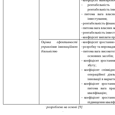
-
коефіцієнт маневрено
-
рентабельність
рентабельність інв
-
питома вага власн
інвестування;
-
рентабельність фінан
-
питома вага власних 
-
рентабельність інвест
-
коефіцієнт виплати п
Оцінка ефективності
-
коефіцієнт зростання
управління інноваційною
-
розробку та впровадж
діяльністю
-
питома вага високоте
основних засобів;
-
коефіцієнт зростанн
збуту;
-
коефіцієнт співвід
операційної діял
інновації в маркет
-
коефіцієнт зростан
питома вага прац
кваліфікацію;
-
коефіцієнт зростан
підвищення кваліф
·
розроблено на основі [
9
]
·