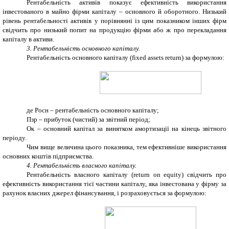
Рентабельність активів показує ефективність використання
інвестованого в майно фірми капіталу – основного й оборотного. Низький
рівень рентабельності активів у порівнянні із цим показником інших фірм
свідчить про низький попит на продукцію фірми або ж про перекладання
капіталу в активи.
3. Рентабельність основного капіталу.
Рентабельність основного капіталу (fixed assets return) за формулою:
де Росн – рентабельність основного капіталу;
Пзр – прибуток (чистий) за звітний період;
Ок – основний капітал за винятком амортизації на кінець звітного
періоду.
Чим вище величина цього показника, тем ефективніше використання
основних коштів підприємства.
4. Рентабельність власного капіталу.
Рентабельність власного капіталу (return on equity) свідчить про
ефективність використання тієї частини капіталу, яка інвестована у фірму за
рахунок власних джерел фінансування, і розраховується за формулою: