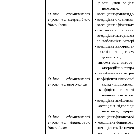
-
рівень умов соціал
персоналу
Оцінка ефективності
-
коефіцієнт фондовідд
управління операційною
-
коефіцієнт оновлення
діяльністю
-
коефіцієнти фізичног
-
питома вага основних
-
коефіцієнт матеріалов
-
рентабельність матер
-
коефіцієнт використ
-
коефіцієнт дотрим
діяльності;
-
питома вага витрат 
операційних витра
-
рентабельність витрат
Оцінка ефективності
-
коефіцієнти кількісно
управління персоналом
складу підприємст
-
коефіцієнт сталост
плинності персона
-
коефіцієнт заміщення
-
коефіцієнт відповід
персоналу підприє
Оцінка ефективності
-
коефіцієнт фінансової
управління фінансовою
-
коефіцієнт фінансово
діяльністю
-
коефіцієнт забезпече
-
коефіцієнт довгостро