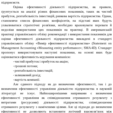
підприємств.
Оцінка ефективності діяльності підприємства, як правило,
ґрунтується на аналізі різних фінансових показників, таких як чистий
прибуток, рентабельність інвестицій, ринкова вартість підприємства. Однак,
становлячи список фінансових коефіцієнтів, на підставі яких будуть
ухвалюватися стратегічні розв'язки, необхідно враховувати переваги й
недоліки використання цих показників на практиці.
В американській
практиці управлінського обліку рекомендації з використання показників для
оцінки ефективності діяльності підприємства викладені в стандарті
управлінського обліку «Вимір ефективності підприємства» (Statement on
Management Accounting «Measuring entity performance»; SMA 4D). Стандарт
пропонує використовувати наступні показники, на основі яких буде
оцінюватися ефективність керування компанією:
-
чистий прибуток і прибуток на акцію;
-
грошові потоки;
-
рентабельність інвестицій;
-
залишковий дохід;
-
вартість компанії.
Але єдиного підходу як до визначення ефективності, так і до
визначення ефективності управління діяльністю підприємства в науковій
літературі не існує. Найпоширенішими напрямами є визначення
ефективності управління як співвідношення отриманого результату з
витратами (ресурсами) діяльності підприємства; співвідношення
отриманого результату з наміченими цілями. Але ці підходи до визначення
ефективності не дозволяють встановити логічний взаємозв’язок між