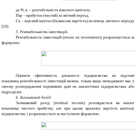
де Рс.к. – рентабельність власного капіталу;
Пзр – прибуток (чистий) за звітний період;
Ск – власний капітал (балансова вартість) на кінець звітного періоду
[10].
5. Рентабельність інвестицій.
Рентабельність інвестицій (return on investments) розраховується за
формулою:
Оцінити ефективність діяльності підприємства на підставі
показника рентабельності інвестицій можна, тільки якщо менеджмент має у
своєму розпорядженні порівнянні дані по аналогічних підприємствах або
підрозділах.
6. Залишковий дохід.
Залишковий дохід (residual income) розглядається як аналог
показника чистого прибутку, але при цьому враховує вартість капіталу
підприємства, і розраховується за наступною формулою: