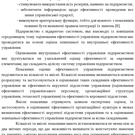
-
стимулювати використання всіх резервів, наявних на підприємстві;
-
забезпечити інформацією щодо ефективності проведення все
ланки управлінської ієрархії;
-
виконувати критеріальну функцію, тобто для кожного з показників
повинні бути визначені правила інтеграції їх значень [
8
].
Підприємство є відкритою системою, яка взаємодіє із зовнішнім
середовищем, тому оцінювання ефективності управління підприємством має
проводитися на основі оцінок зовнішньої та внутрішньої ефективності
управління.
Оцінювання внутрішньої ефективності управління підприємством
має ґрунтуватися на узагальненій оцінці ефективності за окремими
елементами, що складають цілісну систему управління підприємством.
Показники оцінки ефективності управління підприємством
поділяються на кількісні та якісні. Кількісні показники визначаються шляхом
розрахунку та застосовуються в оцінюванні таких складників ефективності
управління як ефективність керуючої підсистеми управління (оцінювання
ефективності управлінського персоналу, організаційної структури
управління, технології управління) та ефективність керованої підсистеми.
Якісні показники отримують шляхом експертних оцінок, їх
застосовують в оцінюванні ефективності організаційної культури в межах
визначення ефективності керуючої підсистеми управління та в оцінюванні
зовнішньої ефективності управління підприємством за всіма складниками.
Кількісні та якісні показники мають встановлюватися не менш ніж за
два звітних періоди, що дає можливість визначати їх констатуюче значення
та динаміку з метою врахування чинника часу при оцінюванні ефективності